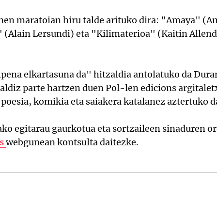
en maratoian hiru talde arituko dira: "Amaya" (Am
" (Alain Lersundi) eta "Kilimaterioa" (Kaitin Allen
ulpena elkartasuna da" hitzaldia antolatuko da Du
diz parte hartzen duen Pol-len edicions argitalet
 poesia, komikia eta saiakera katalanez aztertuko d
o egitarau gaurkotua eta sortzaileen sinaduren o
s
webgunean kontsulta daitezke.