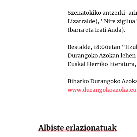
Szenatokiko antzerki-arin
Lizarralde), "Nire zigilua
Ibarra eta Irati Anda).
Bestalde, 18:00etan "Itz
Durangoko Azokan lehen al
Euskal Herriko literatura,
Biharko Durangoko Azokak
www.durangokoazoka.eu
Albiste erlazionatuak