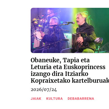
Obaneuke, Tapia eta
Leturia eta Euskoprincess
izango dira Itziarko
Kopraixetako kartelburua
2026/07/24
JAIAK
KULTURA
DEBABARRENA