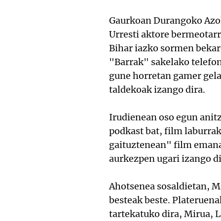
Gaurkoan Durangoko Azoka
Urresti aktore bermeotarr
Bihar iazko sormen bekar
"Barrak" sakelako telefo
gune horretan gamer gela 
taldekoak izango dira.
Irudienean oso egun anit
podkast bat, film laburra
gaituztenean" film emana
aurkezpen ugari izango di
Ahotsenea sosaldietan, Mi
besteak beste. Plateruen
tartekatuko dira, Mirua, L