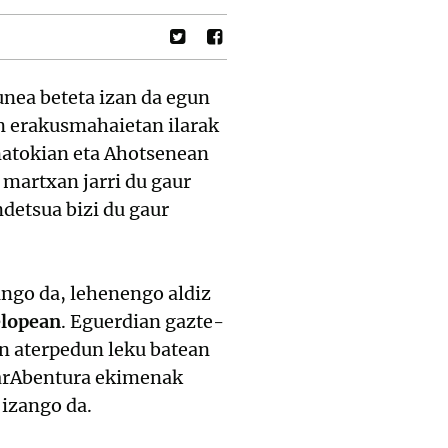
nea beteta izan da egun
en erakusmahaietan ilarak
enatokian eta Ahotsenean
 martxan jarri du gaur
ndetsua bizi du gaur
ango da, lehenengo aldiz
elopean
. Eguerdian gazte-
an aterpedun leku batean
skarAbentura ekimenak
 izango da.