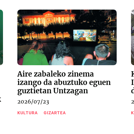
Aire zabaleko zinema
izango da abuztuko eguen
guztietan Untzagan
k
2026/07/23
KULTURA
GIZARTEA
K