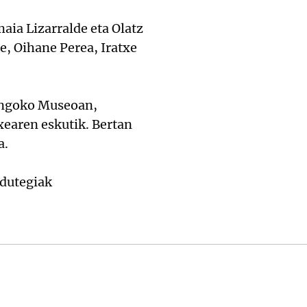
aia Lizarralde eta Olatz
de, Oihane Perea, Iratxe
rangoko Museoan,
xearen eskutik. Bertan
a.
rdutegiak