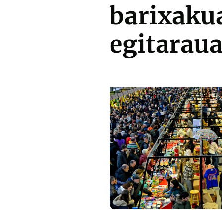
barixakua
egitarau