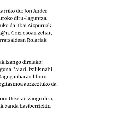
arriko du: Jon Ander
euroko diru-laguntza.
uko da: Ibai Aizpuruak
i@n. Goiz osoan zehar,
rratsaldean Rolariak
k izango direlako:
guna "Mari, ixilik nahi
 Saguganbaran liburu-
 egitasmoa aurkeztuko da.
oni Urzelai izango dira,
ak banda hasiberriekin