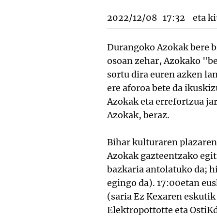
2022/12/08
17:32
eta ki
Durangoko Azokak bere bi
osoan zehar, Azokako "be
sortu dira euren azken la
ere aforoa bete da ikuski
Azokak eta errefortzua jar
Azokak, beraz.
Bihar kulturaren plazaren
Azokak gazteentzako egit
bazkaria antolatuko da; h
egingo da). 17:00etan eu
(saria Ez Kexaren eskutik
Elektropottotte eta OstiK