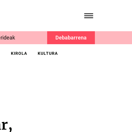
rideak
Debabarrena
K
KIROLA
KULTURA
r,