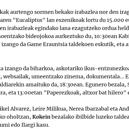
k aurtengo sormen bekako irabazlea nor den irag
aren "Eucaliptus" lan eszenikoak lortu du 15.000 
en irabazleak egindako lana ezagutzeko ordua held
noentzako bideojokoa aurkeztuko du, 10:30ean Kab
izango da Game Erauntsia taldekoen eskutik, eta a
za izango da biharkoa, askotariko ikus-entzunezkoa
k, websailak, umeentzako zinema, dokumentala... E
ldiarekin amaituko da, 18:30ean. Egunero bezala,
ra, eta 13:00etan "Paperezkoak, altxor bat hilero"
kel Alvarez, Leire Milikua, Nerea Ibarzabal eta And
ako oholtzan,
Kokein
bezalako ibilbide luzeko talde
umi edo Ilargi kasu.