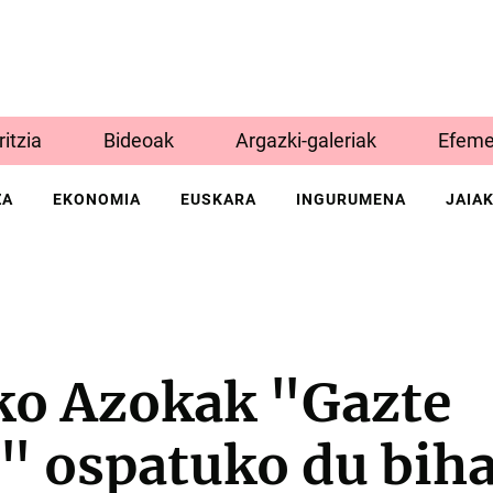
Iritzia
Bideoak
Argazki-galeriak
Efeme
ZA
EKONOMIA
EUSKARA
INGURUMENA
JAIA
o Azokak "Gazte
" ospatuko du biha