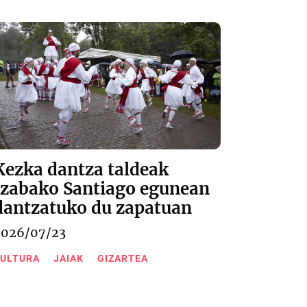
Kezka dantza taldeak
Izabako Santiago egunean
dantzatuko du zapatuan
2026/07/23
ULTURA
JAIAK
GIZARTEA