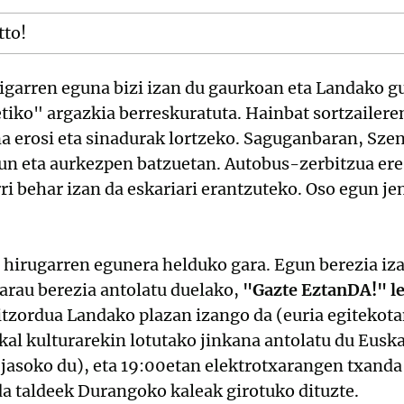
tto!
garren eguna bizi izan du gaurkoan eta Landako gu
tiko" argazkia berreskuratuta. Hainbat sortzailer
na erosi eta sinadurak lortzeko. Saguganbaran, Sz
zun eta aurkezpen batzuetan. Autobus-zerbitzua ere
ri behar izan da eskariari erantzuteko. Oso egun je
 hirugarren egunera helduko gara. Egun berezia iz
arau berezia antolatu duelako,
"Gazte EztanDA!" l
itzordua Landako plazan izango da (euria egitekot
skal kulturarekin lotutako jinkana antolatu du Eu
 jasoko du), eta 19:00etan elektrotxarangen txanda
da taldeek Durangoko kaleak girotuko dituzte.