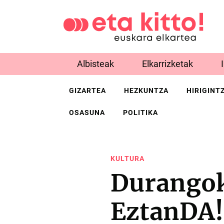
Albisteak
Elkarrizketak
GIZARTEA
HEZKUNTZA
HIRIGINT
OSASUNA
POLITIKA
KULTURA
Durangok
EztanDA!