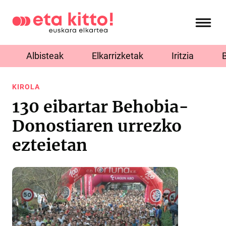
Albisteak
Elkarrizketak
Iritzia
KIROLA
130 eibartar Behobia-
Donostiaren urrezko
ezteietan