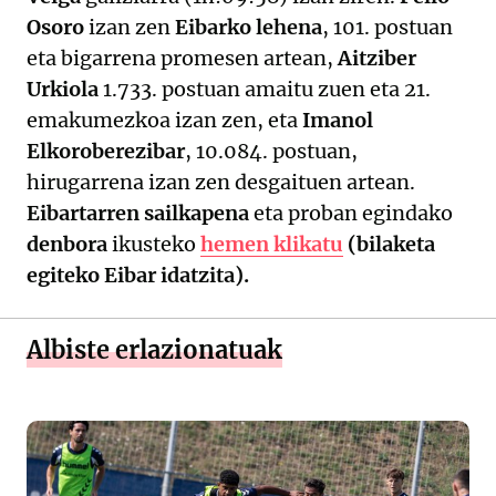
Osoro
izan zen
Eibarko lehena
, 101. postuan
eta bigarrena promesen artean,
Aitziber
Urkiola
1.733. postuan amaitu zuen eta 21.
emakumezkoa izan zen, eta
Imanol
Elkoroberezibar
, 10.084. postuan,
hirugarrena izan zen desgaituen artean.
Eibartarren sailkapena
eta proban egindako
denbora
ikusteko
hemen klikatu
(bilaketa
egiteko Eibar idatzita).
Albiste erlazionatuak