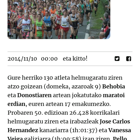
2014/11/10
00:00
eta kitto!
Gure herriko 130 atleta helmugaratu ziren
atzo goizean (domeka, azaroak 9)
Behobia
eta
Donostiaren
artean jokatutako
maratoi
erdian
, euren artean 17 emakumezko.
Probaren 50. edizioan 26.428 korrikalari
helmugaratu ziren eta irabazleak
Jose Carlos
Hernandez
kanariarra (1h:01:37) eta
Vanessa
Veiga
galiziarra (1h:09:58) izan ziren.
Pello