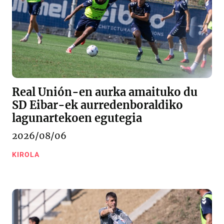
Real Unión-en aurka amaituko du
SD Eibar-ek aurredenboraldiko
lagunartekoen egutegia
2026/08/06
KIROLA