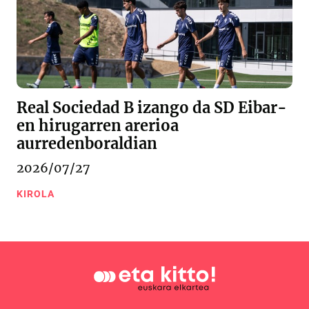
Real Sociedad B izango da SD Eibar-
en hirugarren arerioa
aurredenboraldian
2026/07/27
KIROLA