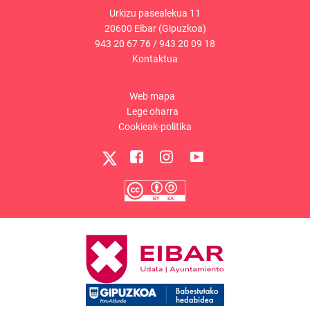
Urkizu pasealekua 11
20600 Eibar (Gipuzkoa)
943 20 67 76
/
943 20 09 18
Kontaktua
Web mapa
Lege oharra
Cookieak-politika