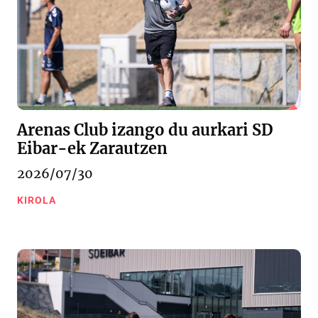
Arenas Club izango du aurkari SD
Eibar-ek Zarautzen
2026/07/30
KIROLA