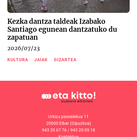
Kezka dantza taldeak Izabako
Santiago egunean dantzatuko du
zapatuan
2026/07/23
KULTURA
JAIAK
GIZARTEA
Urkizu pasealekua 11
20600 Eibar (Gipuzkoa)
943 20 67 76
/
943 20 09 18
Kontaktua