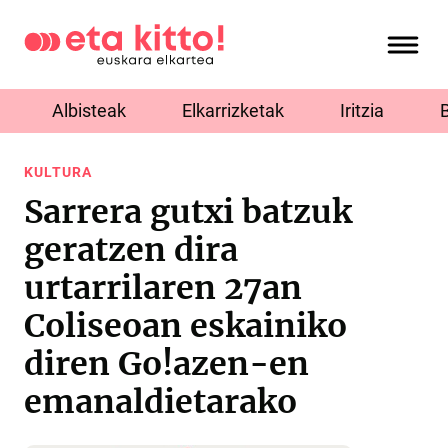
Albisteak
Elkarrizketak
Iritzia
KULTURA
Sarrera gutxi batzuk
geratzen dira
urtarrilaren 27an
Coliseoan eskainiko
diren Go!azen-en
emanaldietarako