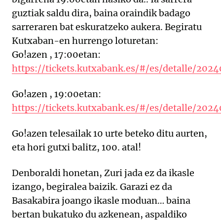
guztiak saldu dira, baina oraindik badago
sarreraren bat eskuratzeko aukera. Begiratu
Kutxaban-en hurrengo loturetan:
Go!azen , 17:00etan:
https://tickets.kutxabank.es/#/es/detalle/2
Go!azen , 19:00etan:
https://tickets.kutxabank.es/#/es/detalle/2
Go!azen telesailak 10 urte beteko ditu aurten,
eta hori gutxi balitz, 100. atal!
Denboraldi honetan, Zuri jada ez da ikasle
izango, begiralea baizik. Garazi ez da
Basakabira joango ikasle moduan… baina
bertan bukatuko du azkenean, aspaldiko