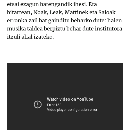
etsai ezagun batengandik ihesi. Eta
bitartean, Noak, Leak, Mattinek eta Saioak
erronka zail bat gainditu beharko dute: haien
musika taldea berpiztu behar dute institutora
itzuli ahal izateko.