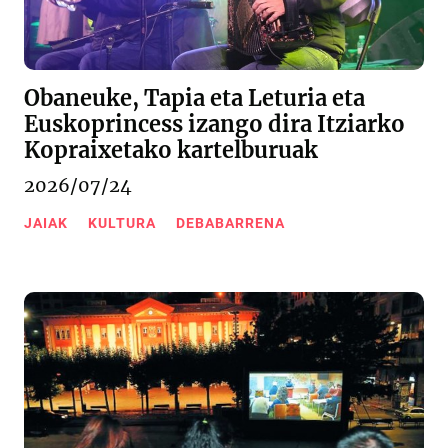
Obaneuke, Tapia eta Leturia eta
Euskoprincess izango dira Itziarko
Kopraixetako kartelburuak
2026/07/24
JAIAK
KULTURA
DEBABARRENA