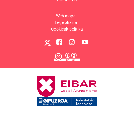
Web mapa
Lege oharra
Cookieak-politika