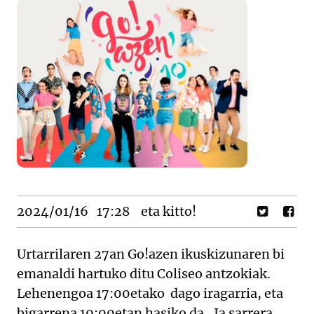
2024/01/16
17:28
eta kitto!
Urtarrilaren 27an Go!azen ikuskizunaren bi
emanaldi hartuko ditu Coliseo antzokiak.
Lehenengoa 17:00etako dago iragarria, eta
bigarrena 19:00etan hasiko da.. Ia sarrera