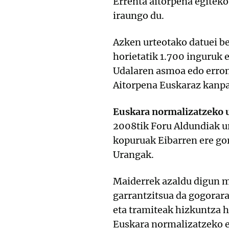
Errenta aitorpena egiteko
iraungo du.
Azken urteotako datuei be
horietatik 1.700 inguruk 
Udalaren asmoa edo erronk
Aitorpena Euskaraz kanpa
Euskara normalizatzeko u
2008tik Foru Aldundiak ur
kopuruak Eibarren ere gor
Urangak.
Maiderrek azaldu digun m
garrantzitsua da gogorara
eta tramiteak hizkuntza h
Euskara normalizatzeko e