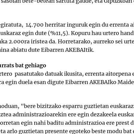
 sasoian bete-betean sartuta gaude, eta Gipuzkoan 
giratuta, 14.700 herritar inguruk egin du errenta a
euskaraz egin dute (%11,5). Kopuru hau urtero handi
a 2.000ra iristea da. Horretarako, aurreko sei urt
ina abiatu dute Eibarren AKEBAItik.
rrats bat gehiago
tero pasatutako datuak ikusita, errenta aitorpena
a egin duela esan digute Eibarren AKEBAIko Maider
oduan, "bere bizitzako esparru guztietan euskaraz
ztea administrazioarekin ere egin dezakeela euskar
orretan egin nahi baditu administrazioa ere prest d
ta arlo guztietan presente egoteko beste modu bat 