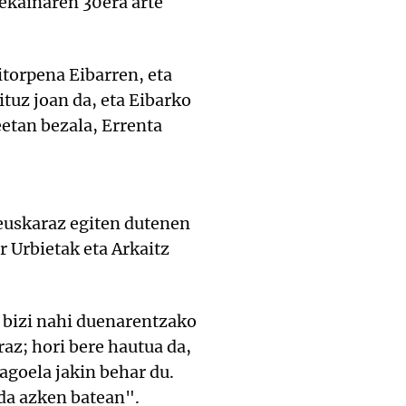
ekainaren 30era arte
itorpena Eibarren, eta
tuz joan da, eta Eibarko
eetan bezala, Errenta
 euskaraz egiten dutenen
 Urbietak eta Arkaitz
 bizi nahi duenarentzako
az; hori bere hautua da,
agoela jakin behar du.
da azken batean".