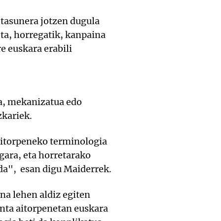
otasunera jotzen dugula
eta, horregatik, kanpaina
e euskara erabili
a, mekanizatua edo
ezkariek.
 aitorpeneko terminologia
gara, eta horretarako
da", esan digu Maiderrek.
na lehen aldiz egiten
enta aitorpenetan euskara