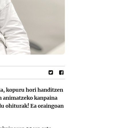
ta, kopuru hori handitzen
ten animatzeko kanpaina
du ohiturak! Ea oraingoan