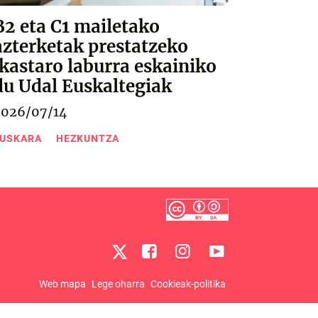
B2 eta C1 mailetako
azterketak prestatzeko
ikastaro laburra eskainiko
du Udal Euskaltegiak
2026/07/14
USKARA
HEZKUNTZA
Web mapa
Lege oharra
Cookieak-politika