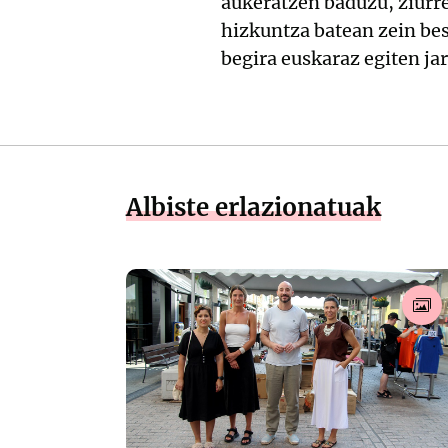
aukeratzen baduzu, ziurr
hizkuntza batean zein bes
begira euskaraz egiten jar
Albiste erlazionatuak