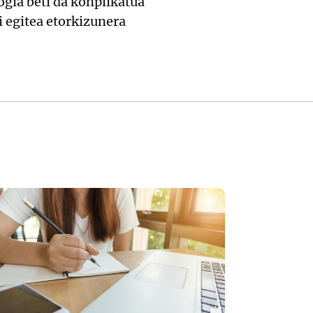
gia beti da konplikatua
i egitea etorkizunera