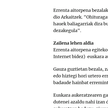
Errenta aitorpena bezala
dio Arkaitzek. "Ohituragat
hauek baliagarriak dira b
dezakegula".
Zailena lehen aldia
Errenta aitorpena egitek
Internet bidez) euskara 
Gauza guztietan bezala, z
edo hiztegi hori urtero e
badaude hainbat erremint
Euskara aukeratzearen gar
dutenei azaldu nahi izan 