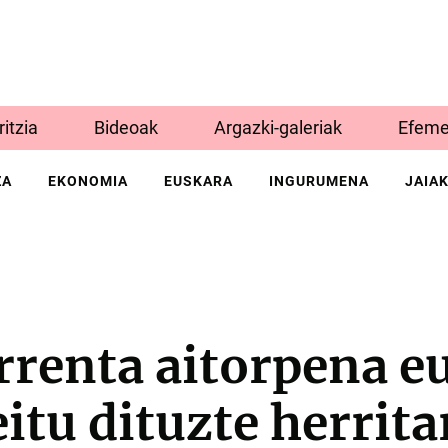
Iritzia
Bideoak
Argazki-galeriak
Efeme
ZA
EKONOMIA
EUSKARA
INGURUMENA
JAIA
rrenta aitorpena e
eitu dituzte herrita