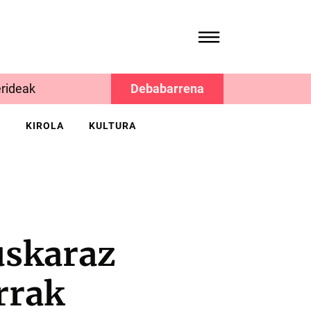
rideak
Debabarrena
K
KIROLA
KULTURA
uskaraz
rrak