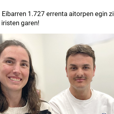
Eibarren 1.727 errenta aitorpen egin zi
iristen garen!