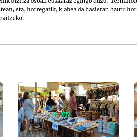
enik bizitza osoan euskaraz egingo duzu. Terminolo
tean, eta, horregatik, klabea da hasieran hautu hor
raitzeko.