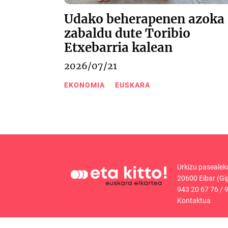
Udako beherapenen azoka
zabaldu dute Toribio
Etxebarria kalean
2026/07/21
EKONOMIA
EUSKARA
Urkizu pasealek
20600 Eibar (Gi
943 20 67 76
/
9
Kontaktua