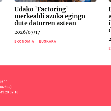
Udako 'Factoring'
merkealdi azoka egingo
dute datorren astean
2026/07/17
EKONOMIA
EUSKARA
E
ua 11
puzkoa)
43 20 09 18