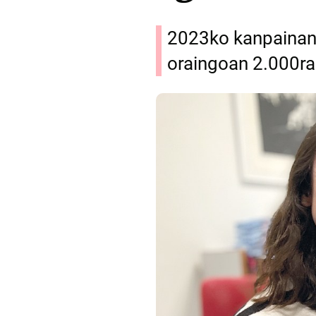
2023ko kanpainan 
oraingoan 2.000ra 