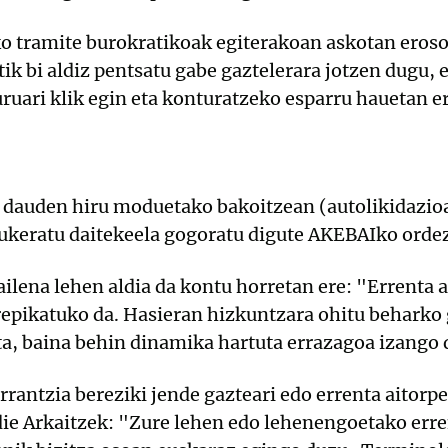
ko tramite burokratikoak egiterakoan askotan eros
ik bi aldiz pentsatu gabe gaztelerara jotzen dugu, 
uruari klik egin eta konturatzeko esparru hauetan er
o dauden hiru moduetako bakoitzean (autolikidazio
aukeratu daitekeela gogoratu digute AKEBAIko ord
ailena lehen aldia da kontu horretan ere: "Errenta
rrepikatuko da. Hasieran hizkuntzara ohitu beharko 
a, baina behin dinamika hartuta errazagoa izango 
rantzia bereziki jende gazteari edo errenta aitorpe
die Arkaitzek: "Zure lehen edo lehenengoetako err