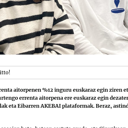
itto!
rrenta aitorpenen %12 inguru euskaraz egin ziren e
aurtengo errenta aitorpena ere euskaraz egin deza
lak eta Eibarren AKEBAI plataformak. Beraz, astin