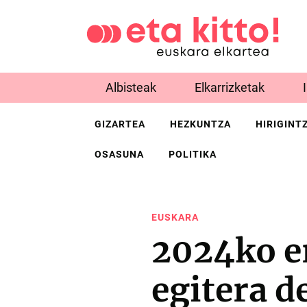
Albisteak
Elkarrizketak
GIZARTEA
HEZKUNTZA
HIRIGINT
OSASUNA
POLITIKA
EUSKARA
2024ko e
egitera d