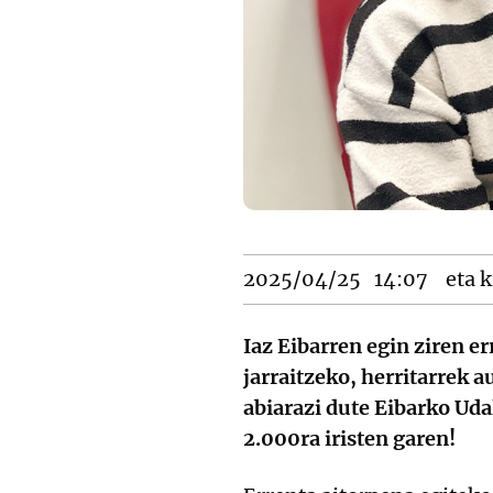
2025/04/25
14:07
eta k
Iaz Eibarren egin ziren e
jarraitzeko, herritarrek 
abiarazi dute Eibarko Uda
2.000ra iristen garen!