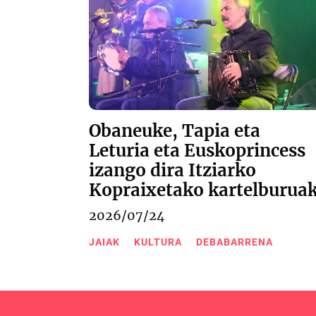
Obaneuke, Tapia eta
Leturia eta Euskoprincess
izango dira Itziarko
Kopraixetako kartelburua
2026/07/24
JAIAK
KULTURA
DEBABARRENA