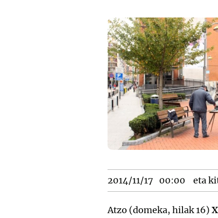
2014/11/17
00:00
eta ki
Atzo (domeka, hilak 16)
X