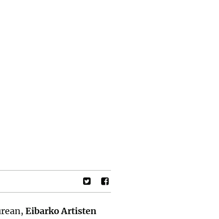
urean,
Eibarko Artisten