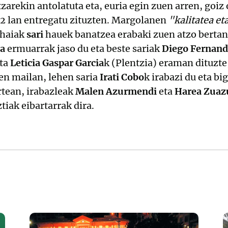
zarekin antolatuta eta, euria egin zuen arren, goi
2 lan entregatu zituzten. Margolanen
"kalitatea et
ahaiak
sari
hauek banatzea erabaki zuen atzo bertan
za
ermuarrak jaso du eta beste sariak
Diego Fernan
eta
Leticia Gaspar Garcia
k (Plentzia) eraman dituzte
en mailan, lehen saria
Irati Cobo
k irabazi du eta b
rtean, irabazleak
Malen Azurmendi
eta
Harea Zuaz
tiak eibartarrak dira.