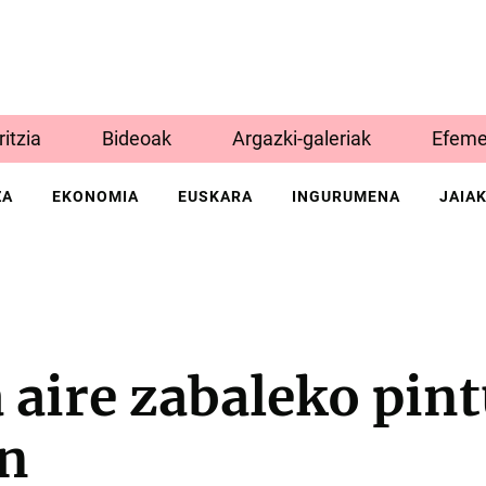
Iritzia
Bideoak
Argazki-galeriak
Efeme
ZA
EKONOMIA
EUSKARA
INGURUMENA
JAIA
a aire zabaleko pin
an