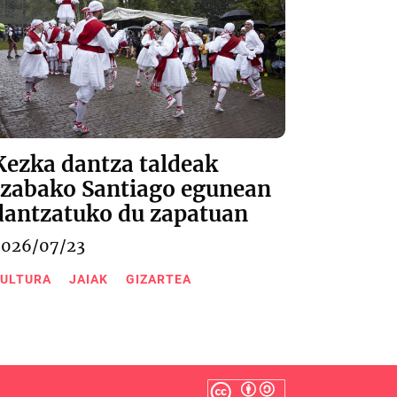
Kezka dantza taldeak
Izabako Santiago egunean
dantzatuko du zapatuan
2026/07/23
ULTURA
JAIAK
GIZARTEA