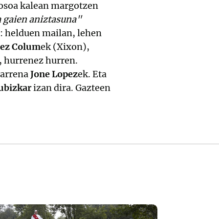
z osoa kalean margotzen
a gaien aniztasuna"
: helduen mailan, lehen
dez Colum
ek (Xixon),
, hurrenez hurren.
igarrena
Jone Lopez
ek. Eta
ubizkar
izan dira. Gazteen