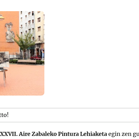
tto!
XXVII. Aire Zabaleko Pintura Lehiaketa
egin zen g