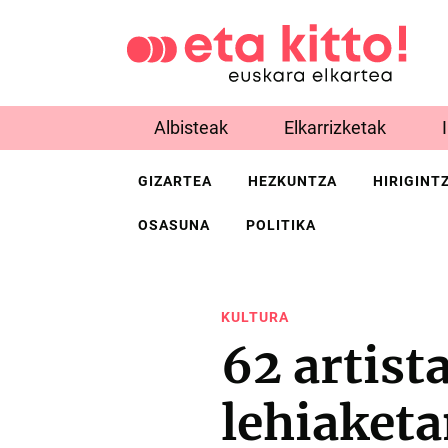
Albisteak
Elkarrizketak
GIZARTEA
HEZKUNTZA
HIRIGINT
OSASUNA
POLITIKA
KULTURA
62 artist
lehiaket