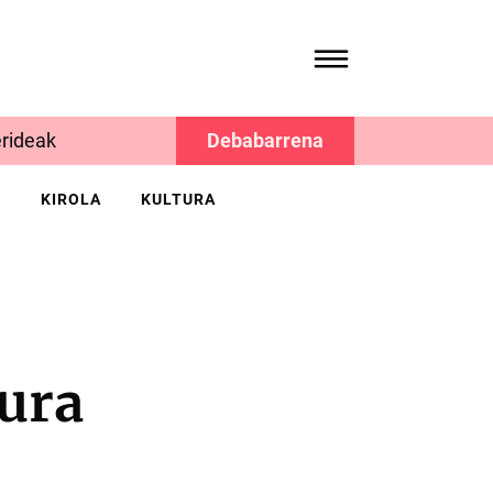
rideak
Debabarrena
K
KIROLA
KULTURA
tura