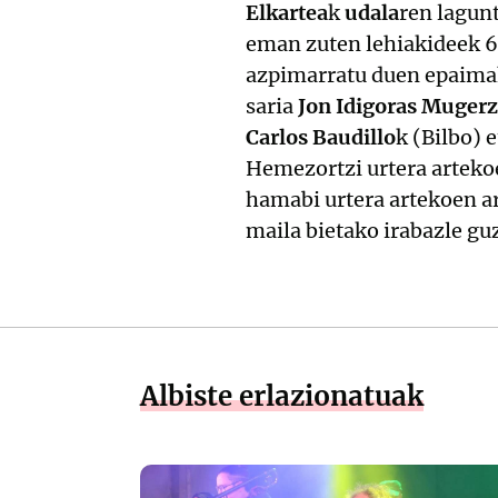
Elkartea
k
udala
ren lagunt
eman zuten lehiakideek 6
azpimarratu duen epaim
saria
Jon Idigoras Muger
Carlos Baudillo
k (Bilbo) 
Hemezortzi urtera arteko
hamabi urtera artekoen a
maila bietako irabazle guz
Albiste erlazionatuak