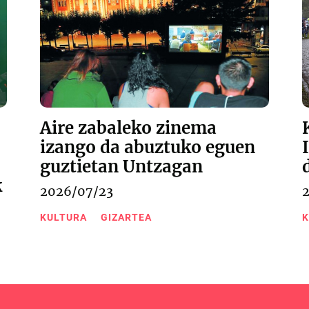
Aire zabaleko zinema
izango da abuztuko eguen
guztietan Untzagan
k
2026/07/23
KULTURA
GIZARTEA
K