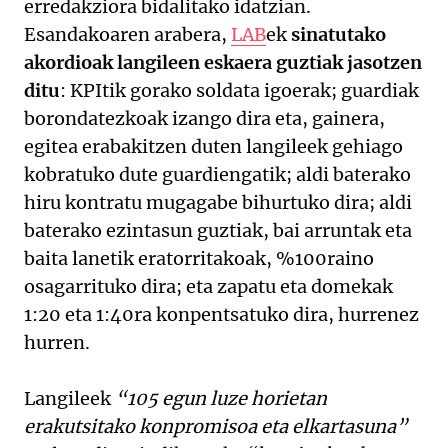
erredakziora bidalitako idatzian.
Esandakoaren arabera,
LAB
ek
sinatutako
akordioak langileen eskaera guztiak jasotzen
ditu
: KPItik gorako soldata igoerak; guardiak
borondatezkoak izango dira eta, gainera,
egitea erabakitzen duten langileek gehiago
kobratuko dute guardiengatik; aldi baterako
hiru kontratu mugagabe bihurtuko dira; aldi
baterako ezintasun guztiak, bai arruntak eta
baita lanetik eratorritakoak, %100raino
osagarrituko dira; eta zapatu eta domekak
1:20 eta 1:40ra konpentsatuko dira, hurrenez
hurren.
Langileek
“105 egun luze horietan
erakutsitako konpromisoa eta elkartasuna”