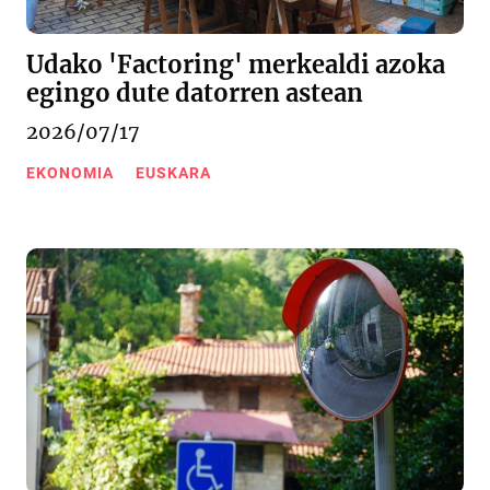
Udako 'Factoring' merkealdi azoka
egingo dute datorren astean
2026/07/17
EKONOMIA
EUSKARA