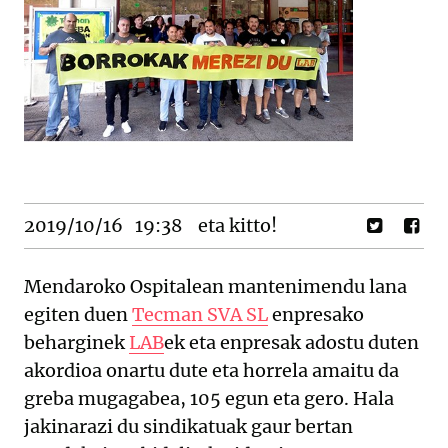
2019/10/16
19:38
eta kitto!
Mendaroko Ospitalean mantenimendu lana
egiten duen
Tecman SVA SL
enpresako
beharginek
LAB
ek eta enpresak adostu duten
akordioa onartu dute eta horrela amaitu da
greba mugagabea, 105 egun eta gero. Hala
jakinarazi du sindikatuak gaur bertan