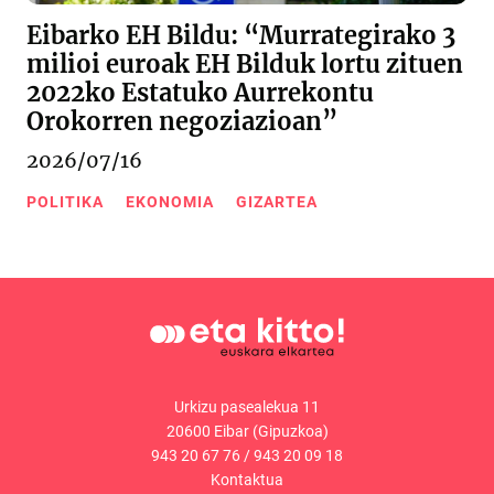
Eibarko EH Bildu: “Murrategirako 3
milioi euroak EH Bilduk lortu zituen
2022ko Estatuko Aurrekontu
Orokorren negoziazioan”
2026/07/16
POLITIKA
EKONOMIA
GIZARTEA
Urkizu pasealekua 11
20600 Eibar (Gipuzkoa)
943 20 67 76
/
943 20 09 18
Kontaktua