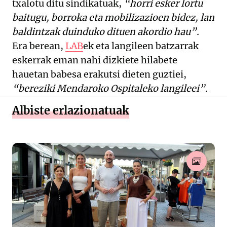
txalotu ditu sindikatuak,
“horri esker lortu
baitugu, borroka eta mobilizazioen bidez, lan
baldintzak duinduko dituen akordio hau”.
Era berean,
LAB
ek eta langileen batzarrak
eskerrak eman nahi dizkiete hilabete
hauetan babesa erakutsi dieten guztiei,
“bereziki Mendaroko Ospitaleko langileei”.
Albiste erlazionatuak