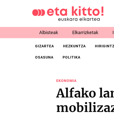
Albisteak
Elkarrizketak
GIZARTEA
HEZKUNTZA
HIRIGINT
OSASUNA
POLITIKA
EKONOMIA
Alfako la
mobilizaz