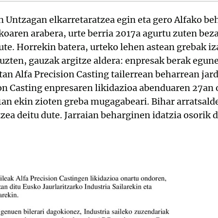
 Untzagan elkarretaratzea egin eta gero Alfako be
oaren arabera, urte berria 2017a agurtu zuten bez
te. Horrekin batera, urteko lehen astean grebak i
uzten, gauzak argitze aldera: enpresak berak egune
tan Alfa Precision Casting tailerrean beharrean ja
ion Casting enpresaren likidazioa abenduaren 27an 
an ekin zioten greba mugagabeari. Bihar arratsald
tzea deitu dute. Jarraian beharginen idatzia osorik