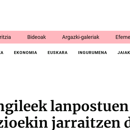
Iritzia
Bideoak
Argazki-galeriak
Efeme
ZA
EKONOMIA
EUSKARA
INGURUMENA
JAIA
ngileek lanpostuen
ioekin jarraitzen 