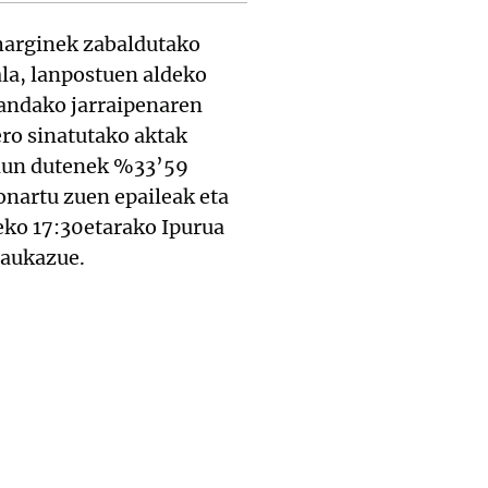
harginek zabaldutako
ala, lanpostuen aldeko
zandako jarraipenaren
ro sinatutako aktak
rdun dutenek %33’59
onartu zuen epaileak eta
eko 17:30etarako Ipurua
 daukazue.