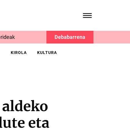
rideak
Debabarrena
K
KIROLA
KULTURA
 aldeko
dute eta