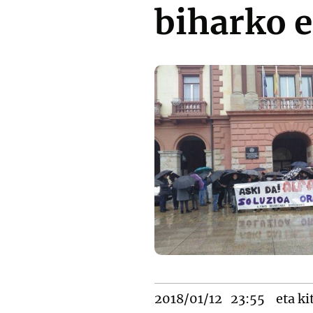
biharko e
2018/01/12
23:55
eta ki