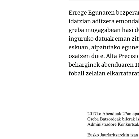
Errege Egunaren bezperan
idatzian aditzera emondak
greba mugagabean hasi du
inguruko datuak eman zit
eskuan, aipatutako egune
osatzen dute. Alfa Precis
beharginek abenduaren 11
foball zelaian elkarratara