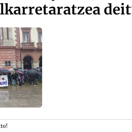
lkarretaratzea dei
tto!