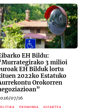
Eibarko EH Bildu:
“Murrategirako 3 milioi
euroak EH Bilduk lortu
zituen 2022ko Estatuko
Aurrekontu Orokorren
negoziazioan”
2026/07/16
OLITIKA
EKONOMIA
GIZARTEA