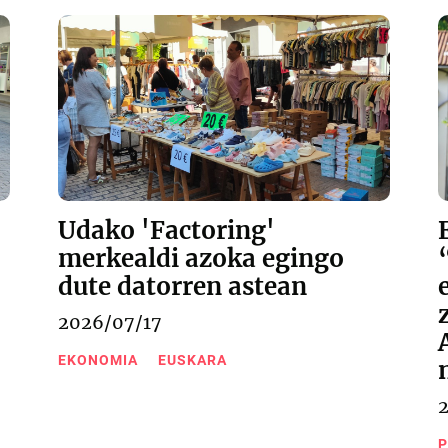
Udako 'Factoring'
merkealdi azoka egingo
dute datorren astean
2026/07/17
EKONOMIA
EUSKARA
P