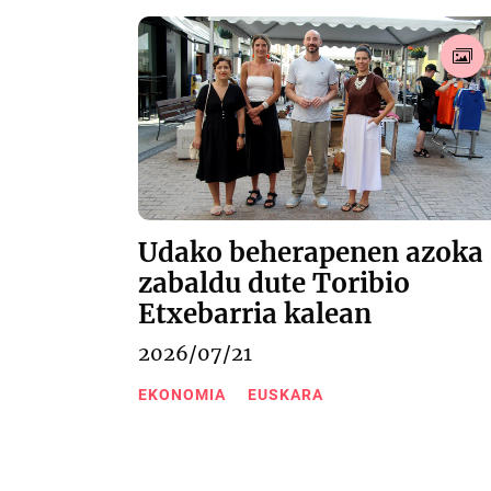
Udako beherapenen azoka
zabaldu dute Toribio
Etxebarria kalean
2026/07/21
EKONOMIA
EUSKARA