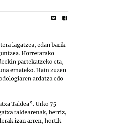
tera lagatzea, edan barik
aguntzea. Horretarako
ideekin partekatzeko eta,
asuna emateko. Hain zuzen
odologiaren ardatza edo
atxa Taldea”. Urko 75
gatxa taldearenak, berriz,
erak izan arren, hortik