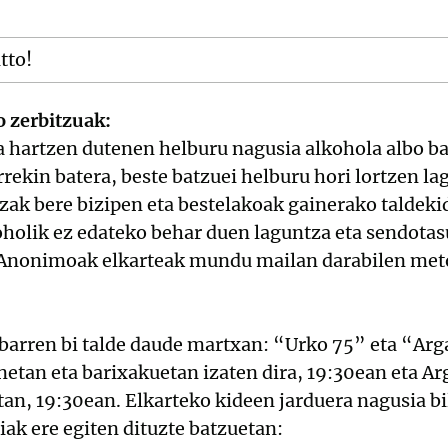
itto!
o zerbitzuak:
a hartzen dutenen helburu nagusia alkohola albo ba
rrekin batera, beste batzuei helburu hori lortzen l
itzak bere bizipen eta bestelakoak gainerako taldek
koholik ez edateko behar duen laguntza eta sendot
o Anonimoak elkarteak mundu mailan darabilen met
barren bi talde daude martxan: “Urko 75” eta “Arg
netan eta barixakuetan izaten dira, 19:30ean eta Ar
an, 19:30ean. Elkarteko kideen jarduera nagusia bil
iak ere egiten dituzte batzuetan: