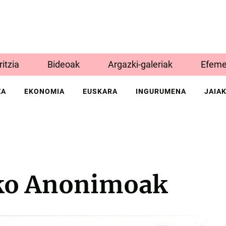
Iritzia
Bideoak
Argazki-galeriak
Efeme
ZA
EKONOMIA
EUSKARA
INGURUMENA
JAIA
ko Anonimoak