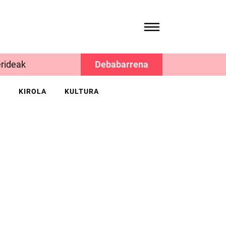
rideak
Debabarrena
K
KIROLA
KULTURA