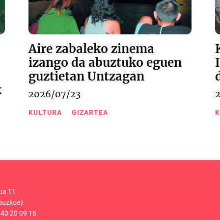
Aire zabaleko zinema
izango da abuztuko eguen
guztietan Untzagan
k
2026/07/23
KULTURA
GIZARTEA
K
ua 11
puzkoa)
43 20 09 18