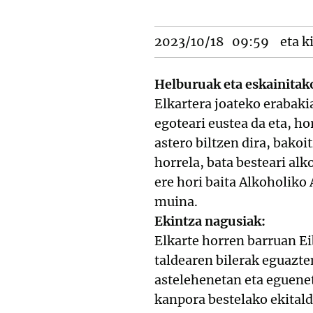
2023/10/18
09:59
eta k
Helburuak eta eskainitak
Elkartera joateko erabaki
egoteari eustea da eta, ho
astero biltzen dira, bako
horrela, bata besteari al
ere hori baita Alkoholik
muina.
Ekintza nagusiak:
Elkarte horren barruan Ei
taldearen bilerak eguazte
astelehenetan eta eguenet
kanpora bestelako ekitald