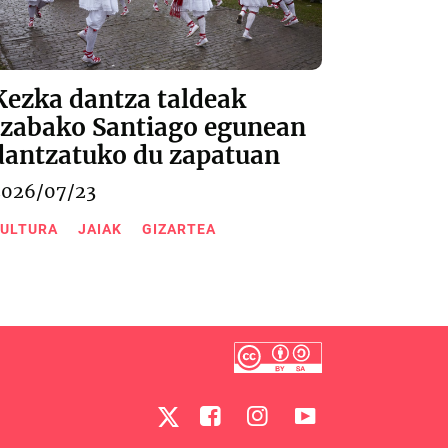
Kezka dantza taldeak
Izabako Santiago egunean
dantzatuko du zapatuan
2026/07/23
ULTURA
JAIAK
GIZARTEA