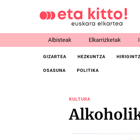
Albisteak
Elkarrizketak
GIZARTEA
HEZKUNTZA
HIRIGINT
OSASUNA
POLITIKA
KULTURA
Alkoholi