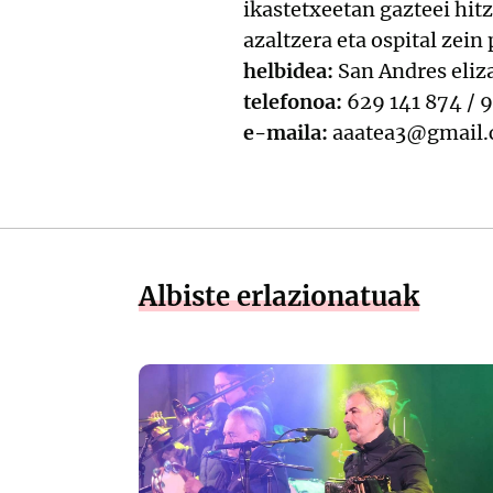
ikastetxeetan gazteei hit
azaltzera eta ospital zein 
helbidea:
San Andres eliza
telefonoa:
629 141 874 / 
e-maila:
aaatea3@gmail
Albiste erlazionatuak