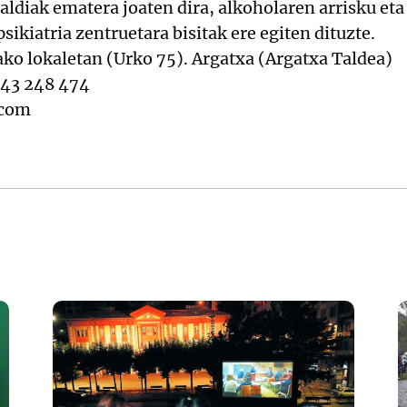
zaldiak ematera joaten dira, alkoholaren arrisku et
psikiatria zentruetara bisitak ere egiten dituzte.
ko lokaletan (Urko 75). Argatxa (Argatxa Taldea)
943 248 474
.com