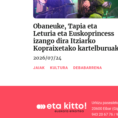
Obaneuke, Tapia eta
Leturia eta Euskoprincess
izango dira Itziarko
Kopraixetako kartelburua
2026/07/24
JAIAK
KULTURA
DEBABARRENA
Urkizu pasealek
20600 Eibar (Gi
943 20 67 76
/
9