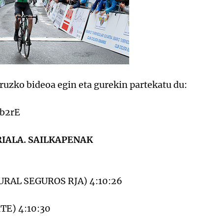
ruzko bideoa egin eta gurekin partekatu du:
Bb2rE
RIALA. SAILKAPENAK
 RURAL SEGUROS RJA) 4:10:26
RTE) 4:10:30