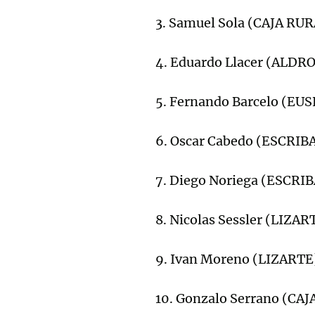
3. Samuel Sola (CAJA RU
4. Eduardo Llacer (ALDR
5. Fernando Barcelo (E
6. Oscar Cabedo (ESCRI
7. Diego Noriega (ESCR
8. Nicolas Sessler (LIZAR
9. Ivan Moreno (LIZARTE
10. Gonzalo Serrano (CA