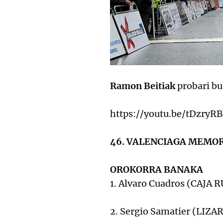
Ramon Beitiak
probari bu
https://youtu.be/tDzryR
​46. VALENCIAGA MEMO
OROKORRA BANAKA
1. Alvaro Cuadros (CAJA
2. Sergio Samatier (LIZA