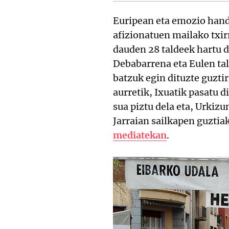
Euripean eta emozio hand
afizionatuen mailako txi
dauden 28 taldeek hartu d
Debabarrena eta Eulen ta
batzuk egin dituzte guztir
aurretik, Ixuatik pasatu 
sua piztu dela eta, Urkizu
Jarraian sailkapen guztia
mediatekan
.