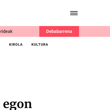
rideak
Debabarrena
K
KIROLA
KULTURA
a egon