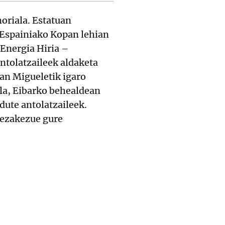
oriala. Estatuan
 Espainiako Kopan lehian
 Energia Hiria –
ntolatzaileek aldaketa
San Migueletik igaro
ela, Eibarko behealdean
 dute antolatzaileek.
dezakezue gure