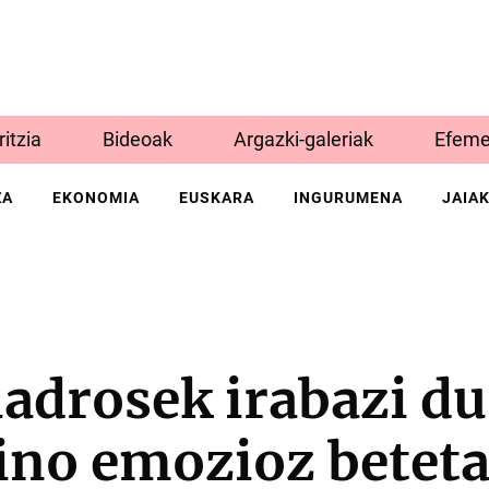
Iritzia
Bideoak
Argazki-galeriak
Efeme
ZA
EKONOMIA
EUSKARA
INGURUMENA
JAIA
adrosek irabazi du
ino emozioz betet