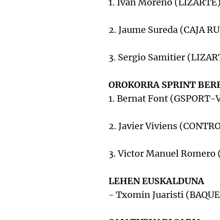
1. Ivan Moreno (LIZARTE)
2. Jaume Sureda (CAJA R
3. Sergio Samitier (LIZAR
OROKORRA SPRINT BER
1. Bernat Font (GSPORT-
2. Javier Viviens (CONT
3. Victor Manuel Romero
LEHEN EUSKALDUNA
- Txomin Juaristi (BAQ