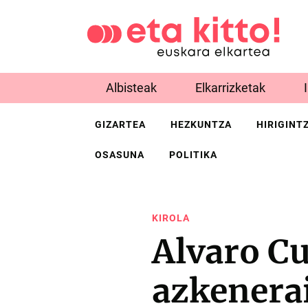
Albisteak
Elkarrizketak
GIZARTEA
HEZKUNTZA
HIRIGINT
OSASUNA
POLITIKA
KIROLA
Alvaro Cu
azkenera