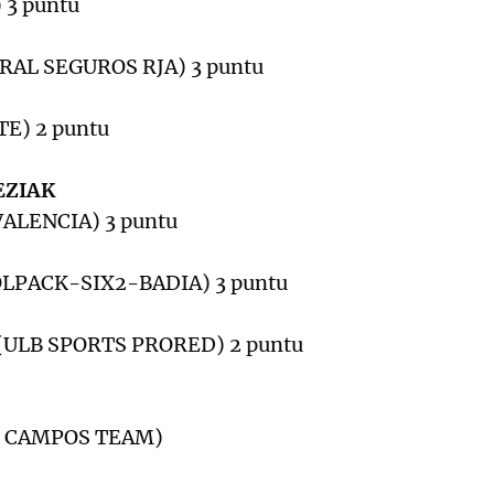
 3 puntu
URAL SEGUROS RJA) 3 puntu
TE) 2 puntu
EZIAK
VALENCIA) 3 puntu
ROLPACK-SIX2-BADIA) 3 puntu
 (ULB SPORTS PRORED) 2 puntu
UE CAMPOS TEAM)