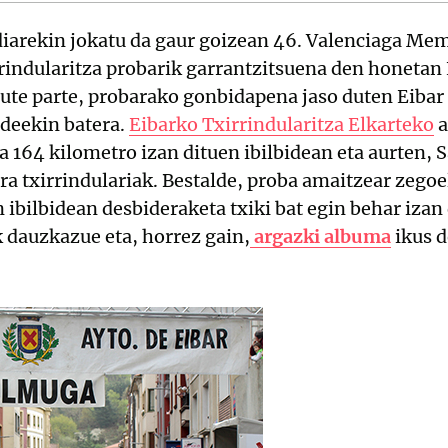
iarekin jokatu da gaur goizean 46. Valenciaga Mem
rrindularitza probarik garrantzitsuena den honetan
ute parte, probarako gonbidapena jaso duten Eibar
ldeekin batera.
Eibarko Txirrindularitza Elkarteko
a
a 164 kilometro izan dituen ibilbidean eta aurten, 
dira txirrindulariak. Bestalde, proba amaitzear zego
n ibilbidean desbideraketa txiki bat egin behar izan
k dauzkazue eta, horrez gain,
argazki albuma
ikus 