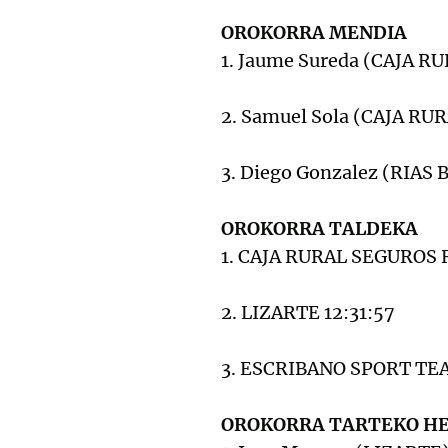
OROKORRA MENDIA
1. Jaume Sureda (CAJA R
2. Samuel Sola (CAJA RU
3. Diego Gonzalez (RIAS 
OROKORRA TALDEKA
1. CAJA RURAL SEGUROS R
2. LIZARTE 12:31:57
3. ESCRIBANO SPORT TEA
OROKORRA TARTEKO H