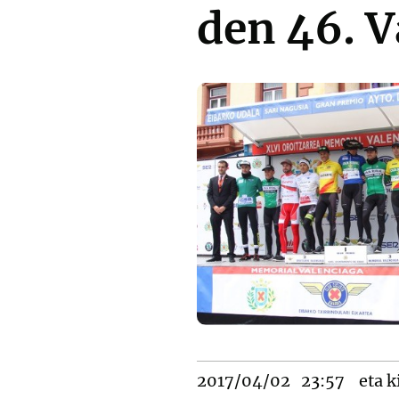
den 46. 
2017/04/02
23:57
eta k