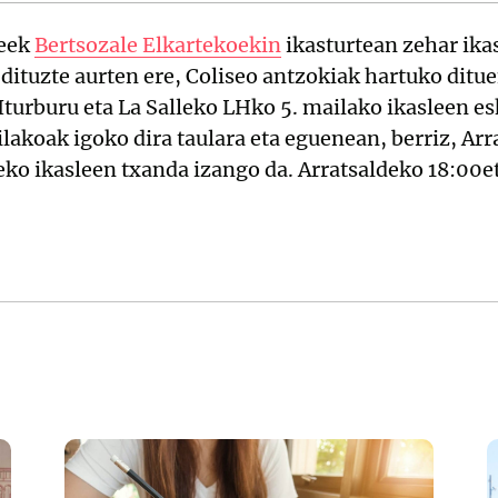
leek
Bertsozale Elkartekoekin
ikasturtean zehar ika
dituzte aurten ere, Coliseo antzokiak hartuko dituen
turburu eta La Salleko LHko 5. mailako ikasleen esk
ilakoak igoko dira taulara eta eguenean, berriz, Ar
eko ikasleen txanda izango da. Arratsaldeko 18:00et