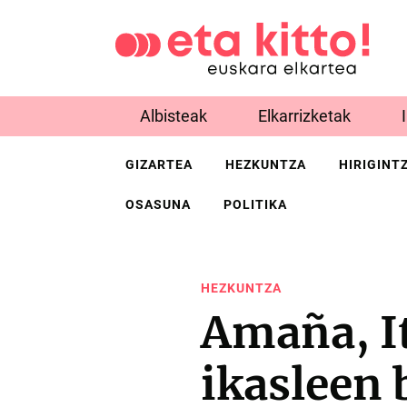
Albisteak
Elkarrizketak
GIZARTEA
HEZKUNTZA
HIRIGINT
OSASUNA
POLITIKA
HEZKUNTZA
Amaña, It
ikasleen 