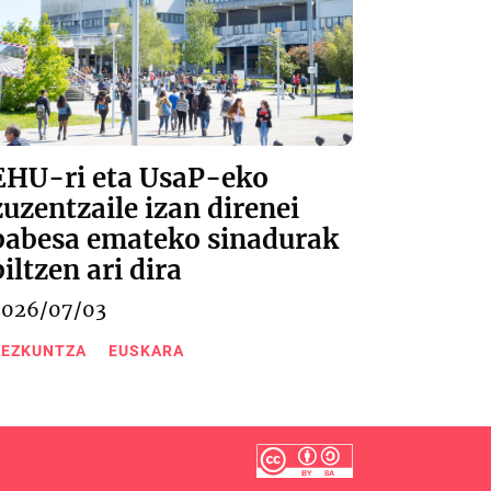
EHU-ri eta UsaP-eko
zuzentzaile izan direnei
babesa emateko sinadurak
biltzen ari dira
2026/07/03
EZKUNTZA
EUSKARA