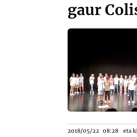
gaur Coli
2018/05/22
08:28
eta k