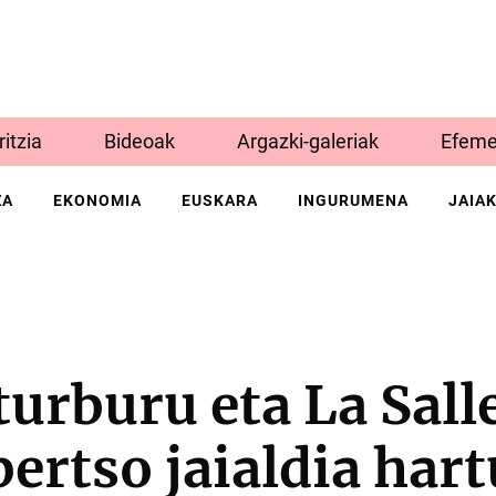
Iritzia
Bideoak
Argazki-galeriak
Efeme
ZA
EKONOMIA
EUSKARA
INGURUMENA
JAIA
urburu eta La Sall
bertso jaialdia har