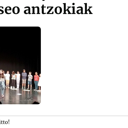
seo antzokiak
itto!