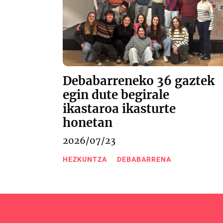
Debabarreneko 36 gaztek
egin dute begirale
ikastaroa ikasturte
honetan
2026/07/23
HEZKUNTZA
DEBABARRENA