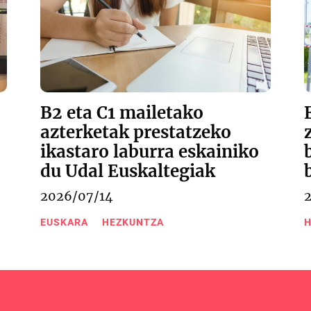
B2 eta C1 mailetako
azterketak prestatzeko
ikastaro laburra eskainiko
du Udal Euskaltegiak
2026/07/14
H
EUSKARA
HEZKUNTZA