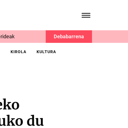
rideak
Debabarrena
K
KIROLA
KULTURA
eko
tuko du