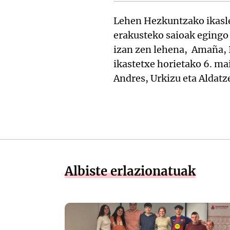
Lehen Hezkuntzako ikas
erakusteko saioak egingo 
izan zen lehena, Amaña, I
ikastetxe horietako 6. ma
Andres, Urkizu eta Aldatz
Albiste erlazionatuak