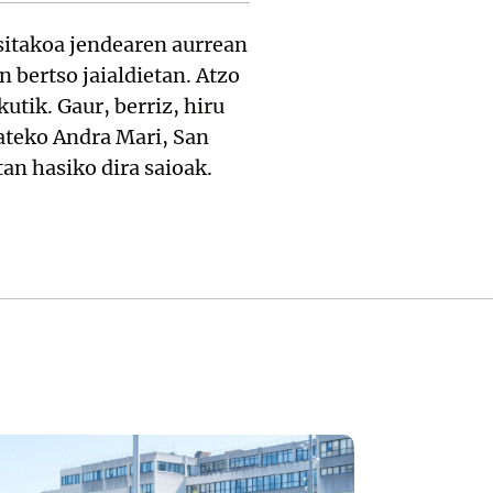
sitakoa jendearen aurrean
 bertso jaialdietan. Atzo
utik. Gaur, berriz, hiru
rateko Andra Mari, San
an hasiko dira saioak.