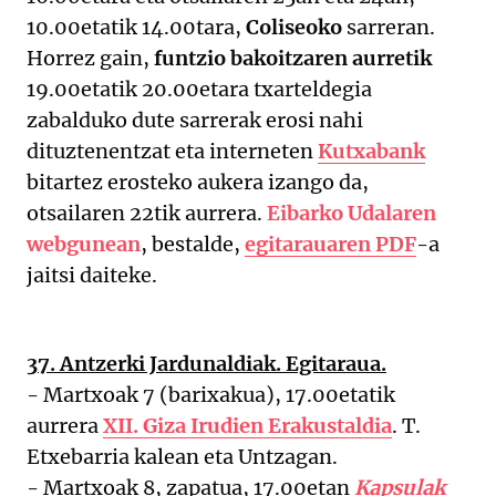
10.00etatik 14.00tara,
Coliseoko
sarreran.
Horrez gain,
funtzio bakoitzaren aurretik
19.00etatik 20.00etara txarteldegia
zabalduko dute sarrerak erosi nahi
dituztenentzat eta interneten
Kutxabank
bitartez erosteko aukera izango da,
otsailaren 22tik aurrera.
Eibarko Udalaren
webgunean
, bestalde,
egitarauaren PDF
-a
jaitsi daiteke.
37. Antzerki Jardunaldiak. Egitaraua.
- Martxoak 7 (barixakua), 17.00etatik
aurrera
XII. Giza Irudien Erakustaldia
. T.
Etxebarria kalean eta Untzagan.
- Martxoak 8, zapatua, 17.00etan
Kapsulak