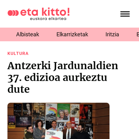
Albisteak
Elkarrizketak
Iritzia
KULTURA
Antzerki Jardunaldien
37. edizioa aurkeztu
dute