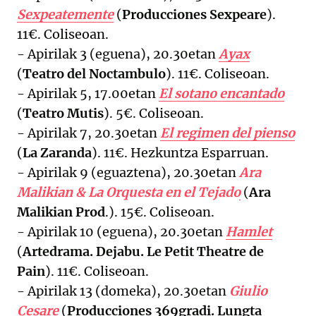
Sexpeatemente
(
Producciones Sexpeare
).
11€. Coliseoan.
- Apirilak 3 (eguena), 20.30etan
Ayax
(
Teatro del Noctambulo
). 11€. Coliseoan.
- Apirilak 5, 17.00etan
El sotano encantado
(
Teatro Mutis
). 5€. Coliseoan.
- Apirilak 7, 20.30etan
El regimen del pienso
(
La Zaranda
). 11€. Hezkuntza Esparruan.
- Apirilak 9 (eguaztena), 20.30etan
Ara
Malikian & La Orquesta en el Tejado
(
Ara
Malikian Prod
.). 15€. Coliseoan.
- Apirilak 10 (eguena), 20.30etan
Hamlet
(
Artedrama. Dejabu. Le Petit Theatre de
Pain
). 11€. Coliseoan.
- Apirilak 13 (domeka), 20.30etan
Giulio
Cesare
(
Producciones 369gradi. Lungta