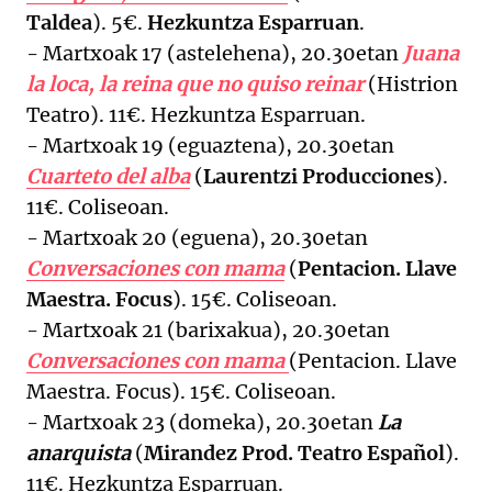
Taldea
). 5€.
Hezkuntza Esparruan
.
- Martxoak 17 (astelehena), 20.30etan
Juana
la loca, la reina que no quiso reinar
(Histrion
Teatro). 11€. Hezkuntza Esparruan.
- Martxoak 19 (eguaztena), 20.30etan
Cuarteto del alba
(
Laurentzi Producciones
).
11€. Coliseoan.
- Martxoak 20 (eguena), 20.30etan
Conversaciones con mama
(
Pentacion. Llave
Maestra. Focus
). 15€. Coliseoan.
- Martxoak 21 (barixakua), 20.30etan
Conversaciones con mama
(Pentacion. Llave
Maestra. Focus). 15€. Coliseoan.
- Martxoak 23 (domeka), 20.30etan
La
anarquista
(
Mirandez Prod. Teatro Español
).
11€. Hezkuntza Esparruan.