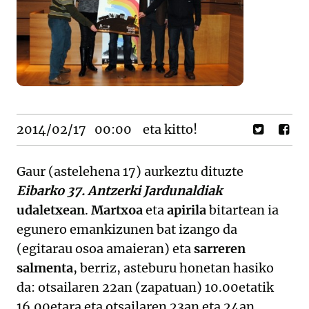
2014/02/17
00:00
eta kitto!
Gaur (astelehena 17) aurkeztu dituzte
Eibarko 37. Antzerki Jardunaldiak
udaletxean
.
Martxoa
eta
apirila
bitartean ia
egunero emankizunen bat izango da
(egitarau osoa amaieran) eta
sarreren
salmenta
, berriz, asteburu honetan hasiko
da: otsailaren 22an (zapatuan) 10.00etatik
16.00etara eta otsailaren 23an eta 24an,