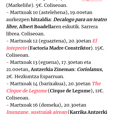
(Markeliñe). 5€. Coliseoan.
- Martxoak 10 (astelehena), 19.00etan
aurkezpen
hitzaldia
:
Decalogo para un teatro
libre
,
Albert Boadella
ren eskutik. Sarrera
librea. Coliseoan.
- Martxoak 12 (eguaztena), 20.30etan
El
inteprete
(
Factoria Madre Constriktor
). 15€.
Coliseoan.
- Martxoak 13 (eguena), 17.30etan eta
21.00etan,
Antzerkia Zineman
:
Coriolanus
,
2€. Hezkuntza Esparruan.
- Martxoak 14 (barixakua), 20.30etan
The
Cirque de Legume
(
Cirque de Legume
), 11€.
Coliseoan.
- Martxoak 16 (domeka), 20.30etan
Inungane, sustraiak airean
(
Karrika Antzerki