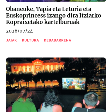
Obaneuke, Tapia eta Leturia eta
Euskoprincess izango dira Itziarko
Kopraixetako kartelburuak
2026/07/24
JAIAK
KULTURA
DEBABARRENA