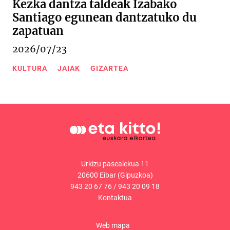
Kezka dantza taldeak Izabako
Santiago egunean dantzatuko du
zapatuan
2026/07/23
KULTURA
JAIAK
GIZARTEA
Urkizu pasealekua 11
20600 Eibar (Gipuzkoa)
943 20 67 76
/
943 20 09 18
Kontaktua
Web mapa