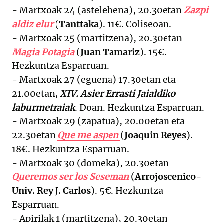
- Martxoak 24 (astelehena), 20.30etan
Zazpi
aldiz elur
(
Tanttaka
). 11€. Coliseoan.
- Martxoak 25 (martitzena), 20.30etan
Magia Potagia
(
Juan Tamariz
). 15€.
Hezkuntza Esparruan.
- Martxoak 27 (eguena) 17.30etan eta
21.00etan,
XIV. Asier Errasti Jaialdiko
laburmetraiak
. Doan. Hezkuntza Esparruan.
- Martxoak 29 (zapatua), 20.00etan eta
22.30etan
Que me aspen
(
Joaquin Reyes
).
18€. Hezkuntza Esparruan.
- Martxoak 30 (domeka), 20.30etan
Queremos ser los Seseman
(
Arrojoscenico-
Univ. Rey J. Carlos
). 5€. Hezkuntza
Esparruan.
- Apirilak 1 (martitzena), 20.30etan