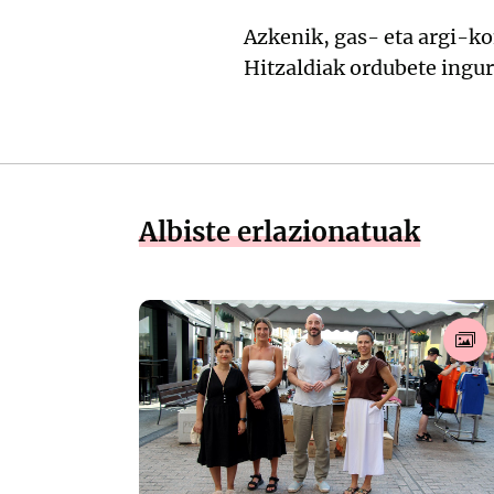
Azkenik, gas- eta argi-ko
Hitzaldiak ordubete ingur
Albiste erlazionatuak