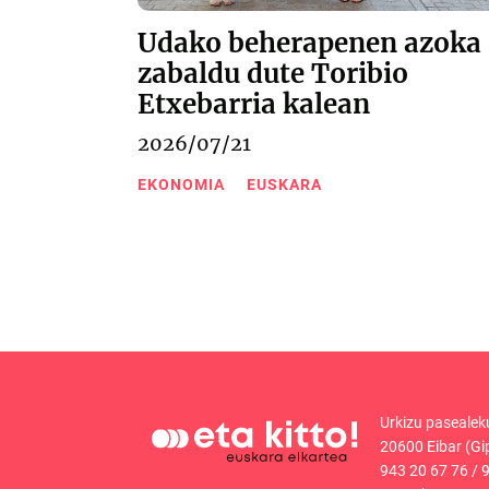
Udako beherapenen azoka
zabaldu dute Toribio
Etxebarria kalean
2026/07/21
EKONOMIA
EUSKARA
Urkizu pasealek
20600 Eibar (Gi
943 20 67 76
/
9