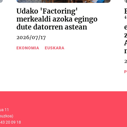
Udako 'Factoring'
merkealdi azoka egingo
dute datorren astean
2026/07/17
EKONOMIA
EUSKARA
P
ua 11
puzkoa)
43 20 09 18