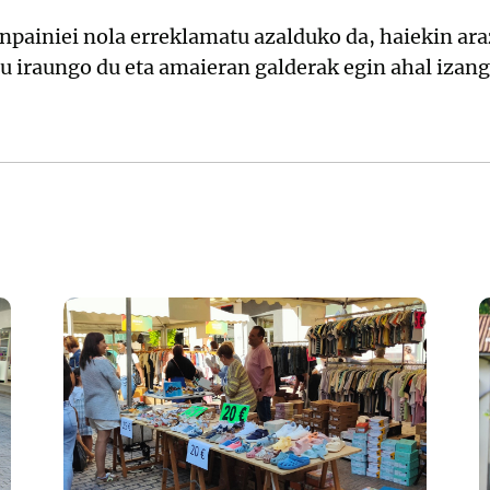
npainiei nola erreklamatu azalduko da, haiekin ara
u iraungo du eta amaieran galderak egin ahal izang