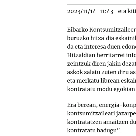
2023/11/14
11:43
eta kit
Eibarko Kontsumitzaileen
buruzko hitzaldia eskain
da eta interesa duen edon
Hitzaldian herritarrei in
zeintzuk diren jakin deza
askok salatu zuten diru a
eta merkatu librean eskai
kontratatu modu egokian, 
Era berean, energia-konp
kontsumitzaileari jazarpe
kontratatzen amaitzen du;
kontratatu badugu”.