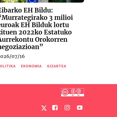
Eibarko EH Bildu:
“Murrategirako 3 milioi
euroak EH Bilduk lortu
zituen 2022ko Estatuko
Aurrekontu Orokorren
negoziazioan”
2026/07/16
OLITIKA
EKONOMIA
GIZARTEA