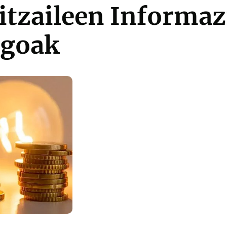
tzaileen Informaz
egoak