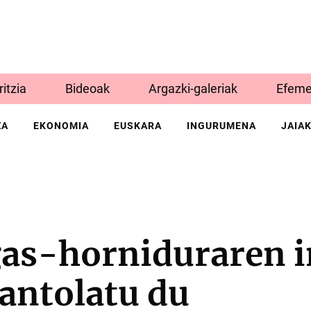
Iritzia
Bideoak
Argazki-galeriak
Efeme
ZA
EKONOMIA
EUSKARA
INGURUMENA
JAIA
 gas-horniduraren 
 antolatu du