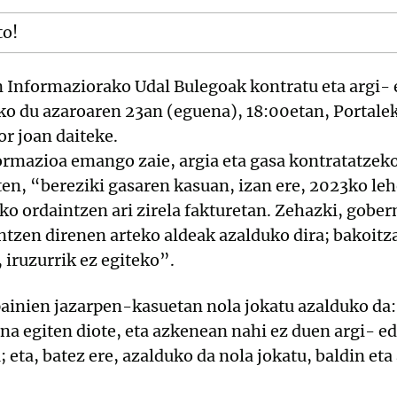
to!
 Informaziorako Udal Bulegoak kontratu eta argi- 
iko du azaroaren 23an (eguena), 18:00etan, Portale
or joan daiteke.
formazioa emango zaie, argia eta gasa kontratatze
ten, “bereziki gasaren kasuan, izan ere, 2023ko le
sko ordaintzen ari zirela fakturetan. Zehazki, gobe
ntzen direnen arteko aldeak azalduko dira; bakoitz
iruzurrik ez egiteko”.
ainien jazarpen-kasuetan nola jokatu azalduko da:
na egiten diote, eta azkenean nahi ez duen argi- e
 eta, batez ere, azalduko da nola jokatu, baldin e