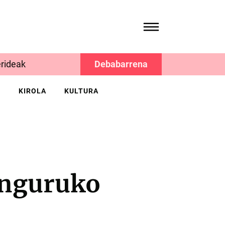
rideak
Debabarrena
K
KIROLA
KULTURA
inguruko