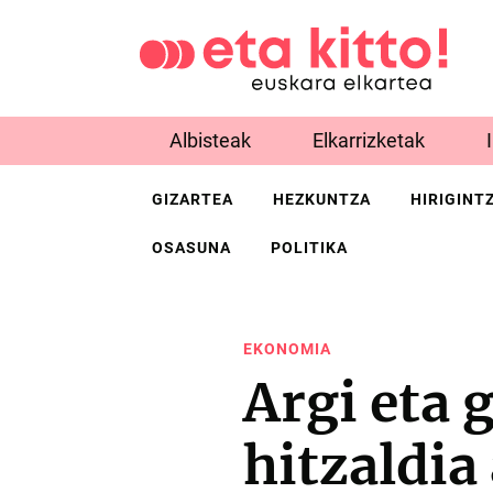
Albisteak
Elkarrizketak
GIZARTEA
HEZKUNTZA
HIRIGINT
OSASUNA
POLITIKA
EKONOMIA
Argi eta
hitzaldia