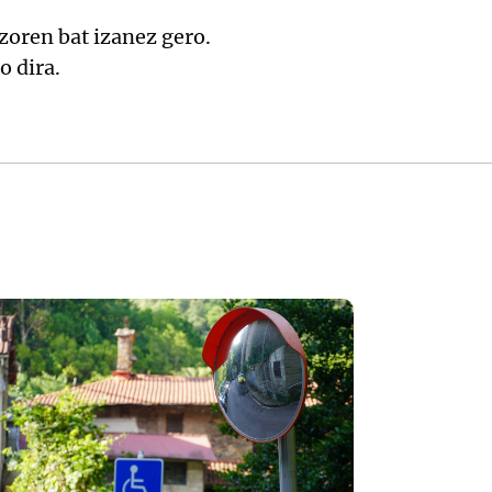
zoren bat izanez gero.
o dira.