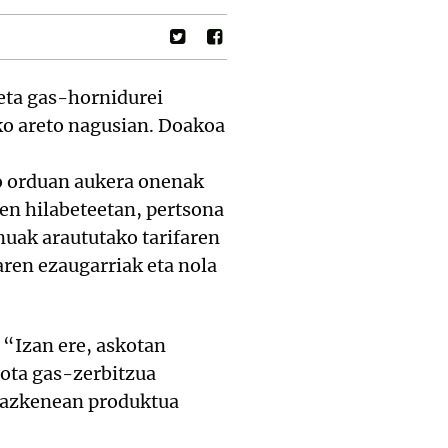
eta gas-hornidurei
ko areto nagusian. Doakoa
ko orduan aukera onenak
hen hilabeteetan, pertsona
rnuak araututako tarifaren
aren ezaugarriak eta nola
 “Izan ere, askotan
dota gas-zerbitzua
ta azkenean produktua