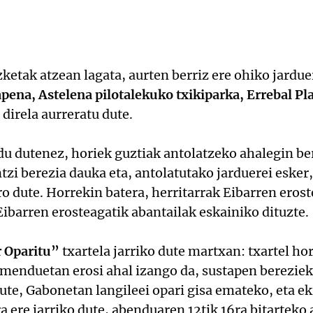
ketak atzean lagata, aurten berriz ere ohiko jardue
pena, Astelena pilotalekuko txikiparka, Errebal Pla
direla aurreratu dute.
dutenez, horiek guztiak antolatzeko ahalegin ber
tzi berezia dauka eta, antolatutako jarduerei esker
 dute. Horrekin batera, herritarrak Eibarren eros
Eibarren erosteagatik abantailak eskainiko dituzte.
 Oparitu”
txartela jarriko dute martxan: txartel ho
imenduetan erosi ahal izango da, sustapen bereziek
ute, Gabonetan langileei opari gisa emateko, eta 
a ere jarriko dute, abenduaren 12tik 16ra bitarteko 