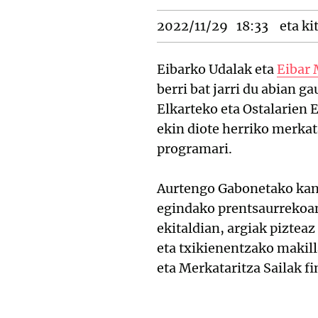
2022/11/29
18:33
eta ki
Eibarko Udalak eta
Eibar 
berri bat jarri du abian g
Elkarteko eta Ostalarien 
ekin diote herriko merkat
programari.
Aurtengo Gabonetako kanp
egindako prentsaurrekoan 
ekitaldian, argiak piztea
eta txikienentzako makill
eta Merkataritza Sailak fi