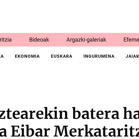
Iritzia
Bideoak
Argazki-galeriak
Efeme
ZA
EKONOMIA
EUSKARA
INGURUMENA
JAIA
ztearekin batera ha
a Eibar Merkatari