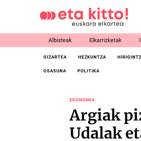
Albisteak
Elkarrizketak
GIZARTEA
HEZKUNTZA
HIRIGINT
OSASUNA
POLITIKA
EKONOMIA
Argiak pi
Udalak et