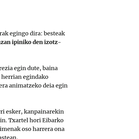
rak egingo dira: besteak
zan ipiniko den izotz-
ezia egin dute, baina
, herrian egindako
tera animatzeko deia egin
rri esker, kanpainarekin
in. Txartel hori Eibarko
ekimenak oso harrera ona
astean,