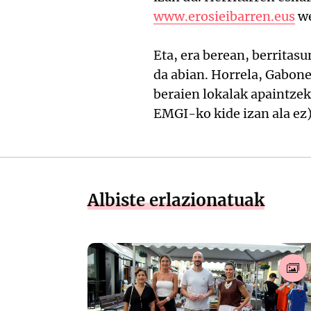
www.erosieibarren.eus
we
Eta, era berean, berrita
da abian. Horrela, Gabone
beraien lokalak apaintze
EMGI-ko kide izan ala ez)
Albiste erlazionatuak