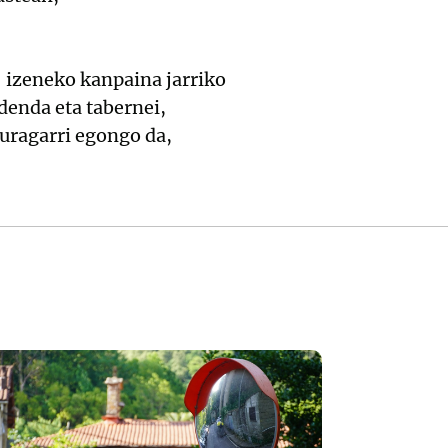
 izeneko kanpaina jarriko
denda eta tabernei,
uragarri egongo da,