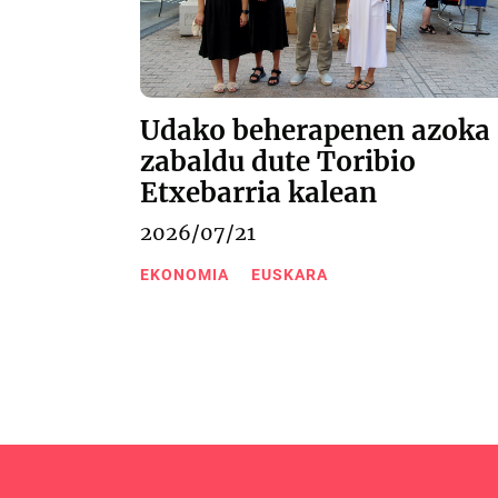
Udako beherapenen azoka
zabaldu dute Toribio
Etxebarria kalean
2026/07/21
EKONOMIA
EUSKARA