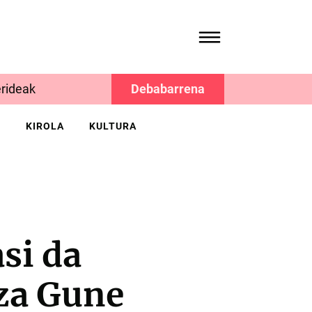
rideak
Debabarrena
K
KIROLA
KULTURA
si da
tza Gune