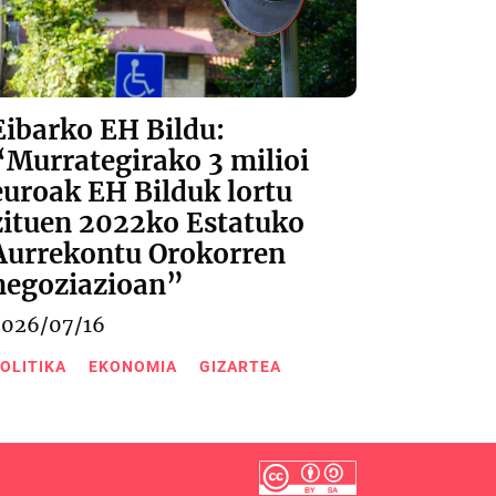
Eibarko EH Bildu:
“Murrategirako 3 milioi
euroak EH Bilduk lortu
zituen 2022ko Estatuko
Aurrekontu Orokorren
negoziazioan”
2026/07/16
OLITIKA
EKONOMIA
GIZARTEA