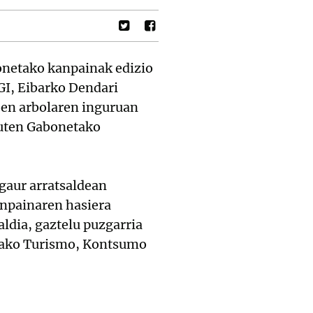
netako kanpainak edizio
MGI, Eibarko Dendari
oen arbolaren inguruan
duten Gabonetako
gaur arratsaldean
anpainaren hasiera
ldia, gaztelu puzgarria
itzako Turismo, Kontsumo