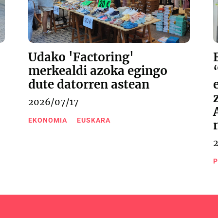
Udako 'Factoring'
merkealdi azoka egingo
dute datorren astean
2026/07/17
EKONOMIA
EUSKARA
P