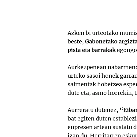
Azken bi urteotako murriz
beste,
Gabonetako argizta
pista eta barrakak
egongo 
Aurkezpenean nabarmendu 
urteko sasoi honek garran
salmentak hobetzea espero
dute eta, asmo horrekin, 
Aurreratu dutenez,
“Eibar
bat egiten duten establez
enpresen artean sustatu d
izan du. Herritarren eskur