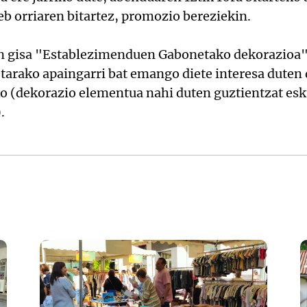
b orriaren bitartez, promozio bereziekin.
sun gisa "Establezimenduen Gabonetako dekorazioa"
tarako apaingarri bat emango diete interesa duten 
ko (dekorazio elementua nahi duten guztientzat esk
.