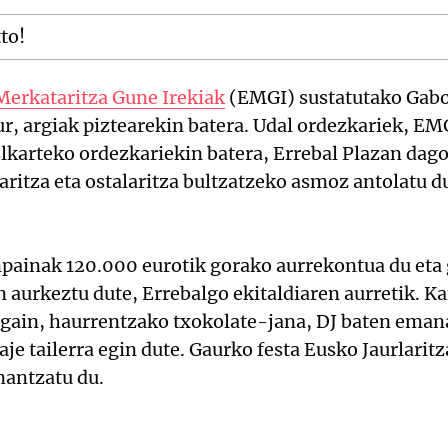
tto!
Merkataritza Gune Irekiak
(EMGI) sustatutako Gabo
aur, argiak piztearekin batera. Udal ordezkariek, E
Elkarteko ordezkariekin batera, Errebal Plazan dag
aritza eta ostalaritza bultzatzeko asmoz antolatu 
ainak 120.000 eurotik gorako aurrekontua du eta 
aurkeztu dute, Errebalgo ekitaldiaren aurretik. K
z gain, haurrentzako txokolate-jana, DJ baten emana
aje tailerra egin dute. Gaurko festa Eusko Jaurlar
nantzatu du.