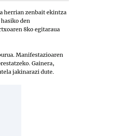
 herrian zenbait ekintza
hasiko den
rtxoaren 8ko egitaraua
iburua. Manifestazioaren
prestatzeko. Gainera,
ela jakinarazi dute.