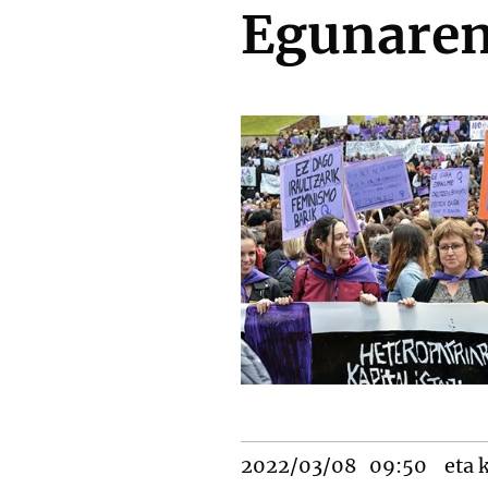
Egunaren
2022/03/08
09:50
eta k