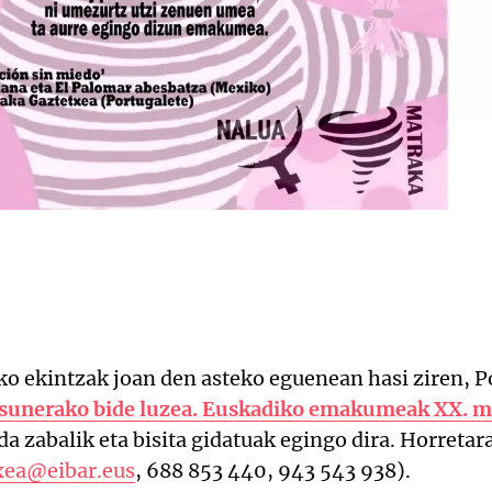
o ekintzak joan den asteko eguenean hasi ziren, P
asunerako bide luzea. Euskadiko emakumeak XX. 
da zabalik eta bisita gidatuak egingo dira. Horret
xea@eibar.eus
, 688 853 440, 943 543 938).