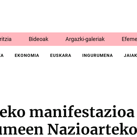
Iritzia
Bideoak
Argazki-galeriak
Efeme
ZA
EKONOMIA
EUSKARA
INGURUMENA
JAIA
deko manifestazioa
meen Nazioartek