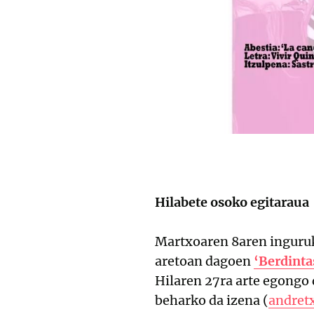
Hilabete osoko egitaraua
Martxoaren 8aren inguruk
aretoan dagoen
‘Berdint
Hilaren 27ra arte egongo 
beharko da izena (
andret