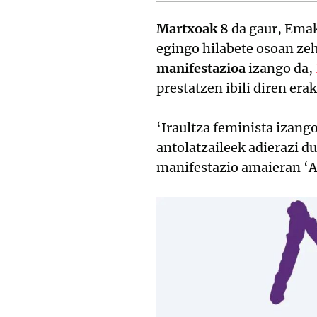
Martxoak 8
da gaur, Emak
egingo hilabete osoan zeh
manifestazioa
izango da,
prestatzen ibili diren er
‘Iraultza feminista izang
antolatzaileek adierazi d
manifestazio amaieran ‘A