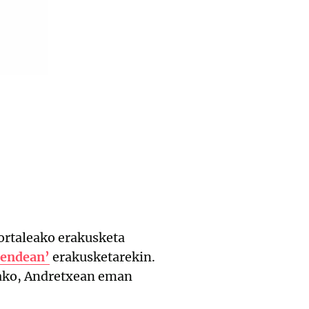
ortaleako erakusketa
mendean’
erakusketarekin.
arako, Andretxean eman