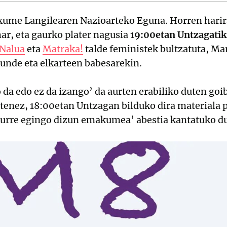
ume Langilearen Nazioarteko Eguna. Horren harira
ar, eta gaurko plater nagusia
19:00etan Untzagatik
Nalua
eta
Matraka!
talde feministek bultzatuta, Ma
akunde eta elkarteen babesarekin.
o da edo ez da izango’ da aurten erabiliko duten go
utenez, 18:00etan Untzagan bilduko dira materiala 
urre egingo dizun emakumea’ abestia kantatuko dut