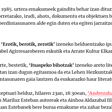
 1985. urtera emakumeek gainditu behar izan dituz
Horretarako, irudi, ahots, dokumentu eta objektue
erdintasunaren alde egin duten eta egiten jarrait
,
‘Erotik, berotik, zerotik’
izeneko helduentzako ipu
bel Agirresaroberen eskutik eta Arrate Kultur Elkar
rte, bestetik,
‘Itsaspeko bihotzak’
izeneko areto lit
etan izan dugun egitasmoa da eta Lehen Hezkuntzak
intasunaren gaia lantzen da euskarazko haur literat
ptuari helduz, hilaren 23an, 18:30ean,
‘Andrezaha
 Mariluz Esteban autoreak eta Ainhoa Aldazabal fil
ruan Estebanek bere burua emakume eta zahar beza