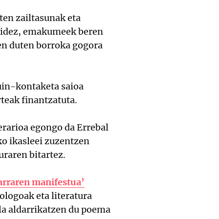
ten zailtasunak eta
n bidez, emakumeek beren
zen duten borroka gogora
in-kontaketa saioa
teak finantzatuta.
erarioa egongo da Errebal
o ikasleei zuzentzen
uraren bitartez.
rraren manifestua’
ologoak eta literatura
la aldarrikatzen du poema