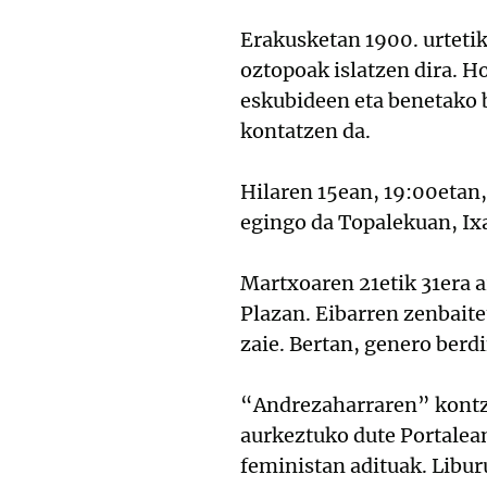
Erakusketan 1900. urtetik
oztopoak islatzen dira. 
eskubideen eta benetako b
kontatzen da.
Hilaren 15ean, 19:00etan
egingo da Topalekuan, Ixa
Martxoaren 21etik 31era a
Plazan. Eibarren zenbait
zaie. Bertan, genero berd
“Andrezaharraren” kontze
aurkeztuko dute Portalean
feministan adituak. Libu