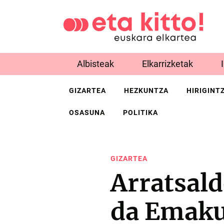
Albisteak
Elkarrizketak
GIZARTEA
HEZKUNTZA
HIRIGINT
OSASUNA
POLITIKA
GIZARTEA
Arratsal
da Emaku