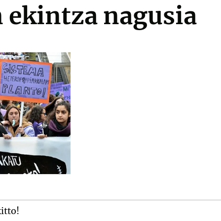
 ekintza nagusia
itto!