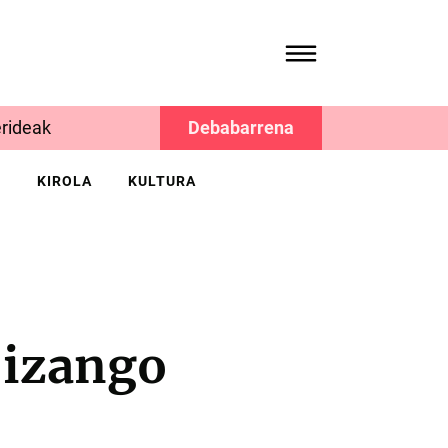
rideak
Debabarrena
K
KIROLA
KULTURA
 izango
o