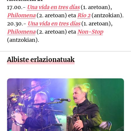
17.00.-
Una vida en tres días
(1. aretoan),
Philomena
(2. aretoan) eta
Rio 2
(antzokian).
20.30.-
Una vida en tres días
(1. aretoan),
Philomena
(2. aretoan) eta
Non-Stop
(antzokian).
Albiste erlazionatuak