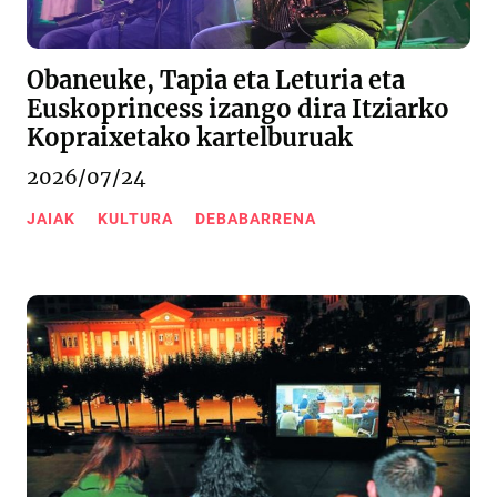
Obaneuke, Tapia eta Leturia eta
Euskoprincess izango dira Itziarko
Kopraixetako kartelburuak
2026/07/24
JAIAK
KULTURA
DEBABARRENA