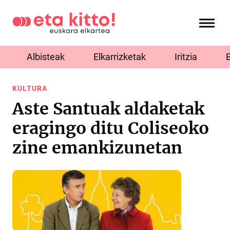
Albisteak
Elkarrizketak
Iritzia
KULTURA
Aste Santuak aldaketak
eragingo ditu Coliseoko
zine emankizunetan