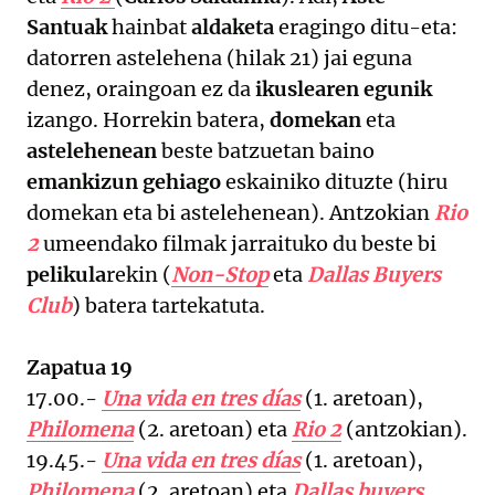
Santuak
hainbat
aldaketa
eragingo ditu-eta:
datorren astelehena (hilak 21) jai eguna
denez, oraingoan ez da
ikuslearen egunik
izango. Horrekin batera,
domekan
eta
astelehenean
beste batzuetan baino
emankizun gehiago
eskainiko dituzte (hiru
domekan eta bi astelehenean). Antzokian
Rio
2
umeendako filmak jarraituko du beste bi
pelikula
rekin (
Non-Stop
eta
Dallas Buyers
Club
) batera tartekatuta.
Zapatua 19
17.00.-
Una vida en tres días
(1. aretoan),
Philomena
(2. aretoan) eta
Rio 2
(antzokian).
19.45.-
Una vida en tres días
(1. aretoan),
Philomena
(2. aretoan) eta
Dallas buyers