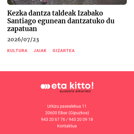
Kezka dantza taldeak Izabako
Santiago egunean dantzatuko du
zapatuan
2026/07/23
KULTURA
JAIAK
GIZARTEA
Urkizu pasealekua 11
20600 Eibar (Gipuzkoa)
943 20 67 76
/
943 20 09 18
Kontaktua