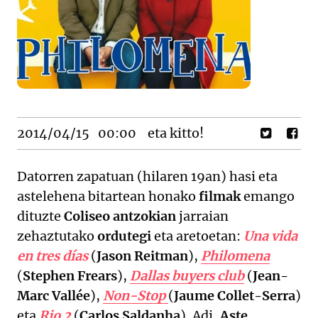
2014/04/15
00:00
eta kitto!
Datorren zapatuan (hilaren 19an) hasi eta
astelehena bitartean honako
filmak
emango
dituzte
Coliseo antzokian
jarraian
zehaztutako
ordutegi
eta aretoetan:
Una vida
en tres días
(
Jason Reitman
),
Philomena
(
Stephen Frears
),
Dallas buyers club
(
Jean-
Marc Vallée
),
Non-Stop
(
Jaume Collet-Serra
)
eta
Rio 2
(
Carlos Saldanha
). Adi,
Aste