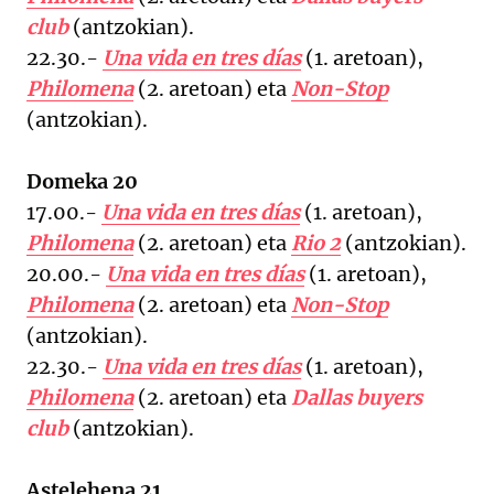
club
(antzokian).
22.30.-
Una vida en tres días
(1. aretoan),
Philomena
(2. aretoan) eta
Non-Stop
(antzokian).
Domeka 20
17.00.-
Una vida en tres días
(1. aretoan),
Philomena
(2. aretoan) eta
Rio 2
(antzokian).
20.00.-
Una vida en tres días
(1. aretoan),
Philomena
(2. aretoan) eta
Non-Stop
(antzokian).
22.30.-
Una vida en tres días
(1. aretoan),
Philomena
(2. aretoan) eta
Dallas buyers
club
(antzokian).
Astelehena 21