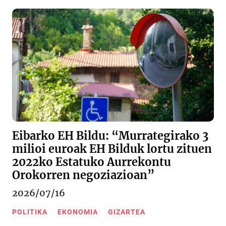
Eibarko EH Bildu: “Murrategirako 3
milioi euroak EH Bilduk lortu zituen
2022ko Estatuko Aurrekontu
Orokorren negoziazioan”
2026/07/16
POLITIKA
EKONOMIA
GIZARTEA