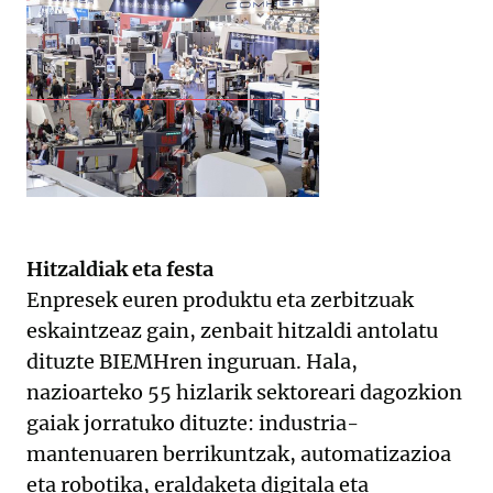
Hitzaldiak eta festa
Enpresek euren produktu eta zerbitzuak
eskaintzeaz gain, zenbait hitzaldi antolatu
dituzte BIEMHren inguruan. Hala,
nazioarteko 55 hizlarik sektoreari dagozkion
gaiak jorratuko dituzte: industria-
mantenuaren berrikuntzak, automatizazioa
eta robotika, eraldaketa digitala eta