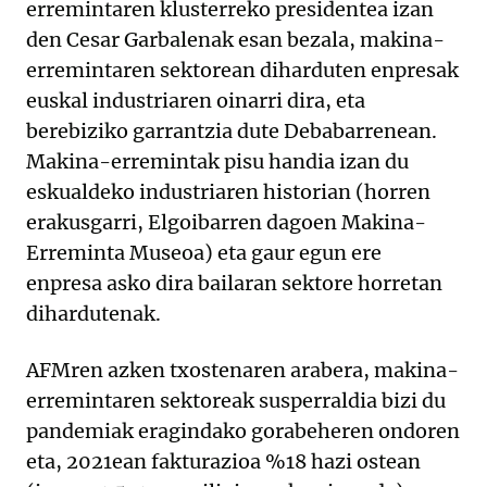
erremintaren klusterreko presidentea izan
den Cesar Garbalenak esan bezala, makina-
erremintaren sektorean diharduten enpresak
euskal industriaren oinarri dira, eta
berebiziko garrantzia dute Debabarrenean.
Makina-erremintak pisu handia izan du
eskualdeko industriaren historian (horren
erakusgarri, Elgoibarren dagoen Makina-
Erreminta Museoa) eta gaur egun ere
enpresa asko dira bailaran sektore horretan
dihardutenak.
AFMren azken txostenaren arabera, makina-
erremintaren sektoreak susperraldia bizi du
pandemiak eragindako gorabeheren ondoren
eta, 2021ean fakturazioa %18 hazi ostean