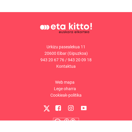
Urkizu pasealekua 11
20600 Eibar (Gipuzkoa)
943 20 67 76
/
943 20 09 18
Kontaktua
Web mapa
Lege oharra
Cookieak-politika