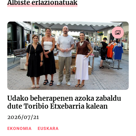
Albiste erlazionatuak
Udako beherapenen azoka zabaldu
dute Toribio Etxebarria kalean
2026/07/21
EKONOMIA
EUSKARA