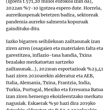
(igoera 1.571,20 milioi eurokoa izan da),
2022an %7-10 igotzea espero dute. Horrela,
aurreikuspenak betetzen badira, sektoreak
pandemia aurreko salmenta kopuruak
gaindituko ditu.
Iazko bigarren seihilekoan zailtasunak izan
ziren arren (osagaien eta materialen falta eta
garestitzea, inflazio-tasa handia, Txina
bezalako merkatuetan sartzeko
zailtasunak…), 2021ean esportazioak %23,41
hazi ziren 2020arekin alderatuz eta AEB,
Italia, Alemania, Txina, Frantzia, India,
Turkia, Portugal, Mexiko eta Erresuma Batua
izan ziren hemengo ekoizleentzako merkatu
nagusiak. Eskaerak %30 hazi dira 2019ko