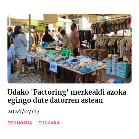
Udako 'Factoring' merkealdi azoka
egingo dute datorren astean
2026/07/17
EKONOMIA
EUSKARA