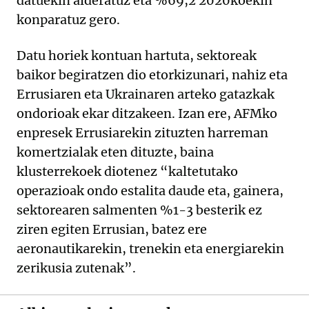
datuekin alderatuz eta %69,2 2020koekin
konparatuz gero.
Datu horiek kontuan hartuta, sektoreak
baikor begiratzen dio etorkizunari, nahiz eta
Errusiaren eta Ukrainaren arteko gatazkak
ondorioak ekar ditzakeen. Izan ere, AFMko
enpresek Errusiarekin zituzten harreman
komertzialak eten dituzte, baina
klusterrekoek diotenez “kaltetutako
operazioak ondo estalita daude eta, gainera,
sektorearen salmenten %1-3 besterik ez
ziren egiten Errusian, batez ere
aeronautikarekin, trenekin eta energiarekin
zerikusia zutenak”.