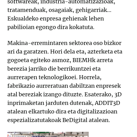
softwareak, industria-automatizazioak,
tratamenduak, osagaiak, gehigarriak…
Eskualdeko enpresa gehienak lehen
pabilioian egongo dira kokatuta.
Makina-erremintaren sektorea oso bizkor
ari da garatzen. Hori dela eta, azterketa eta
gogoeta egiteko asmoz, BIEMHk arreta
berezia jarriko die berrikuntzei eta
aurrerapen teknologikoei. Horrela,
fabrikazio aurreratuan dabiltzan enpresek
atal bereziak izango dituzte. Esaterako, 3D
inprimaketan jarduten dutenak, ADDIT3D
atalean elkartuko dira eta digitalizazioan
espezializatutakoak BeDigital atalean.