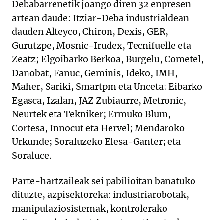
Debabarrenetik joango diren 32 enpresen
artean daude: Itziar-Deba industrialdean
dauden Alteyco, Chiron, Dexis, GER,
Gurutzpe, Mosnic-Irudex, Tecnifuelle eta
Zeatz; Elgoibarko Berkoa, Burgelu, Cometel,
Danobat, Fanuc, Geminis, Ideko, IMH,
Maher, Sariki, Smartpm eta Unceta; Eibarko
Egasca, Izalan, JAZ Zubiaurre, Metronic,
Neurtek eta Tekniker; Ermuko Blum,
Cortesa, Innocut eta Hervel; Mendaroko
Urkunde; Soraluzeko Elesa-Ganter; eta
Soraluce.
Parte-hartzaileak sei pabilioitan banatuko
dituzte, azpisektoreka: industriarobotak,
manipulazio­sistemak, kontrolerako