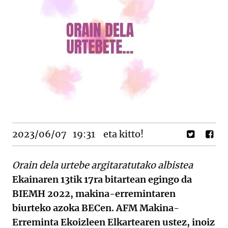
2023/06/07
19:31
eta kitto!
Orain dela urtebe argitaratutako albistea
Ekainaren 13tik 17ra bitartean egingo da
BIEMH 2022, makina-erremintaren
biurteko azoka BECen. AFM Makina-
Erreminta Ekoizleen Elkartearen ustez, inoiz