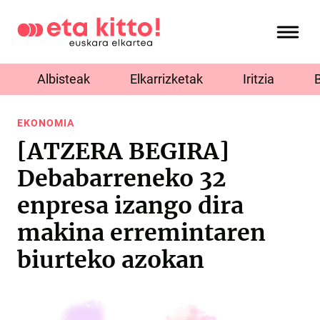
Albisteak
Elkarrizketak
Iritzia
EKONOMIA
[ATZERA BEGIRA]
Debabarreneko 32
enpresa izango dira
makina erremintaren
biurteko azokan