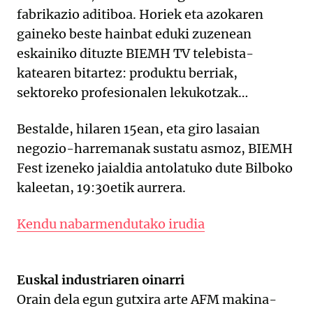
fabrikazio aditiboa. Horiek eta azokaren
gaineko beste hainbat eduki zuzenean
eskainiko dituzte BIEMH TV telebista-
katearen bitartez: produktu berriak,
sektoreko profesionalen lekukotzak…
Bestalde, hilaren 15ean, eta giro lasaian
negozio-harremanak sustatu asmoz, BIEMH
Fest izeneko jaialdia antolatuko dute Bilboko
kaleetan, 19:30etik aurrera.
Kendu nabarmendutako irudia
Euskal industriaren oinarri
Orain dela egun gutxira arte AFM makina-