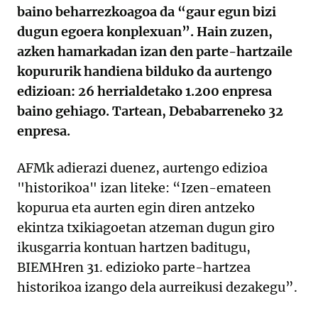
baino beharrezkoagoa da “gaur egun bizi
dugun egoera konplexuan”. Hain zuzen,
azken hamarkadan izan den parte-hartzaile
kopururik handiena bilduko da aurtengo
edizioan: 26 herrialdetako 1.200 enpresa
baino gehiago. Tartean, Debabarreneko 32
enpresa.
AFMk adierazi duenez, aurtengo edizioa
"historikoa" izan liteke: “Izen-emateen
kopurua eta aurten egin diren antzeko
ekintza txikiagoetan atzeman dugun giro
ikusgarria kontuan hartzen baditugu,
BIEMHren 31. edizioko parte-hartzea
historikoa izango dela aurreikusi dezakegu”.