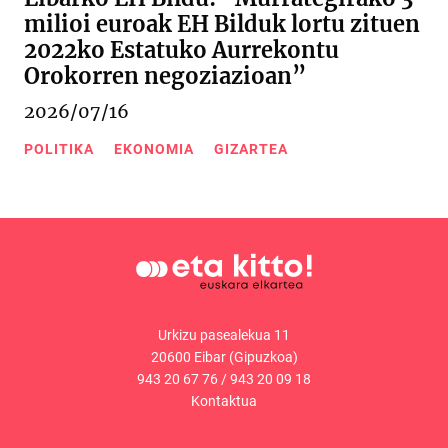
milioi euroak EH Bilduk lortu zituen
2022ko Estatuko Aurrekontu
Orokorren negoziazioan”
2026/07/16
POLITIKA
EKONOMIA
GIZARTEA
Urkizu pasealekua 11
20600 Eibar (Gipuzkoa)
943 20 67 76
/
943 20 09 18
Kontaktua