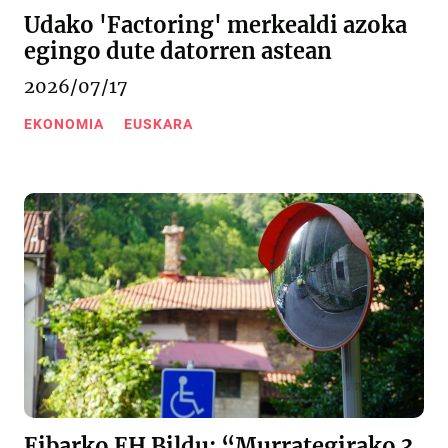
Udako 'Factoring' merkealdi azoka
egingo dute datorren astean
2026/07/17
EKONOMIA
EUSKARA
Eibarko EH Bildu: “Murrategirako 3