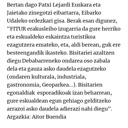
Bertan dago Patxi Lejardi Euskara eta
Jaietako zinegotzi eibartarra, Eibarko
Udaleko ordezkari gisa. Berak esan digunez,
"FITUR erakusleiho izugarria da gure herriko
eta eskualdeko eskaintza turistikoa
ezagutzera emateko, eta, aldi berean, guk ere
besteengandik ikasteko. Bisitariei azaltzen
diegu Debabarreneko ondarea oso zabala
dela eta gauza asko daudela ezagutzeko
(ondaren kulturala, industriala,
gastronomia, Geoparkea...). Bisitarien
egonaldiak esporadikoak izan beharrean,
gure eskualdean egun gehiago gelditzeko
arrazoi asko daudela adierazi nahi diegu".
Argazkia: Aitor Buendia