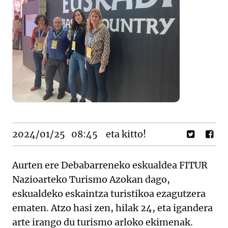
2024/01/25
08:45
eta kitto!
Aurten ere Debabarreneko eskualdea FITUR
Nazioarteko Turismo Azokan dago,
eskualdeko eskaintza turistikoa ezagutzera
ematen. Atzo hasi zen, hilak 24, eta igandera
arte irango du turismo arloko ekimenak.