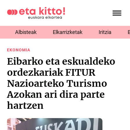
Albisteak
Elkarrizketak
Iritzia
EKONOMIA
Eibarko eta eskualdeko
ordezkariak FITUR
Nazioarteko Turismo
Azokan ari dira parte
hartzen