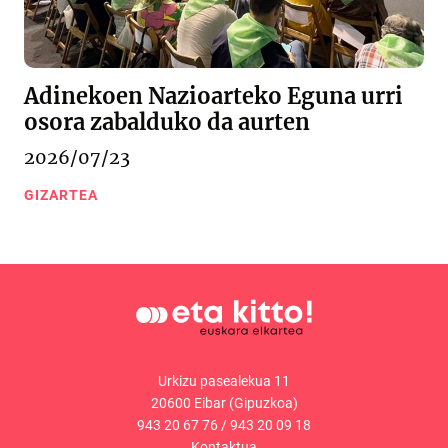
Adinekoen Nazioarteko Eguna urri
osora zabalduko da aurten
2026/07/23
GIZARTEA
Urkizu pasealekua 11
20600 Eibar (Gipuzkoa)
943 20 67 76
/
943 20 09 18
Kontaktua