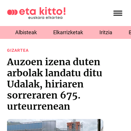
Albisteak
Elkarrizketak
Iritzia
GIZARTEA
Auzoen izena duten
arbolak landatu ditu
Udalak, hiriaren
sorreraren 675.
urteurrenean