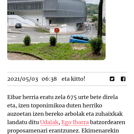
2021/05/03
06:38
eta kitto!
Eibar herria eratu zela 675 urte bete direla
eta, izen toponimikoa duten herriko
auzoetan izen bereko arbolak eta zuhaixkak
landatu ditu
Udalak
,
Ego Ibarra
batzordearen
proposamenari erantzunez. Ekimenarekin