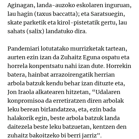
Aginagan, landa-auzoko eskolaren inguruan,
lau hagin (taxus baccatta); eta Saratsuegin,
skate parketik eta kirol-pistetatik gertu, lau
sahats (salix) landatuko dira.
Pandemiari lotutatako murrizketak tartean,
aurten ezin izan da Zuhaitz Eguna ospatu eta
horrela konpentsatu nahi izan dute. Horrekin
batera, hainbat arrazoirengatik herrian
arbola batzuk kendu behar izan dituzte eta,
Jon Iraola alkatearen hitzetan, “Udalaren
konpromisoa da erretiratzen diren arbolak
leku berean birlandatzea, eta, ezin bada
halakorik egin, beste arbola batzuk landa
daitezela beste leku batzuetan, kentzen den
zuhaitz bakoitzeko bi berri jarriz".