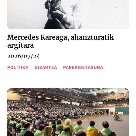
Mercedes Kareaga, ahanzturatik
argitara
2026/07/24
POLITIKA
GIZARTEA
PAREKIDETASUNA