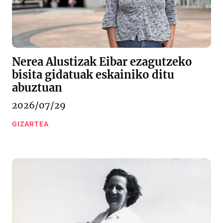
Nerea Alustizak Eibar ezagutzeko
bisita gidatuak eskainiko ditu
abuztuan
2026/07/29
GIZARTEA