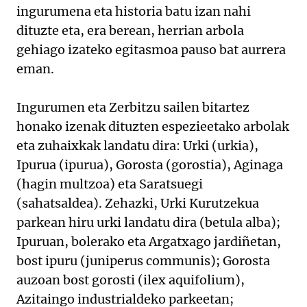
ingurumena eta historia batu izan nahi
dituzte eta, era berean, herrian arbola
gehiago izateko egitasmoa pauso bat aurrera
eman.
Ingurumen eta Zerbitzu sailen bitartez
honako izenak dituzten espezieetako arbolak
eta zuhaixkak landatu dira: Urki (urkia),
Ipurua (ipurua), Gorosta (gorostia), Aginaga
(hagin multzoa) eta Saratsuegi
(sahatsaldea). Zehazki, Urki Kurutzekua
parkean hiru urki landatu dira (betula alba);
Ipuruan, bolerako eta Argatxago jardiñetan,
bost ipuru (juniperus communis); Gorosta
auzoan bost gorosti (ilex aquifolium),
Azitaingo industrialdeko parkeetan;