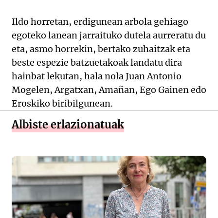
Ildo horretan, erdigunean arbola gehiago
egoteko lanean jarraituko dutela aurreratu du
eta, asmo horrekin, bertako zuhaitzak eta
beste espezie batzuetakoak landatu dira
hainbat lekutan, hala nola Juan Antonio
Mogelen, Argatxan, Amañan, Ego Gainen edo
Eroskiko biribilgunean.
Albiste erlazionatuak