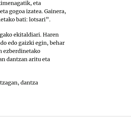
kimenagatik, eta
eta gogoa izatea. Gainera,
tako bati: lotsari”.
ako ekitaldiari. Haren
do edo gaizki egin, behar
in ezberdinetako
ian dantzan aritu eta
ntzagan, dantza