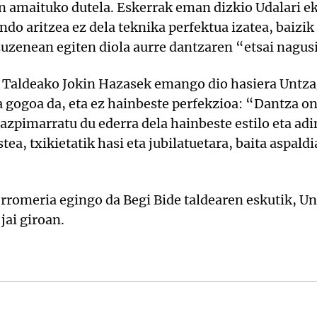
n amaituko dutela. Eskerrak eman dizkio Udalari e
do aritzea ez dela teknika perfektua izatea, baizik 
zenean egiten diola aurre dantzaren “etsai nagusie
Taldeako Jokin Hazasek emango dio hasiera Untzag
 gogoa da, eta ez hainbeste perfekzioa: “Dantza on
azpimarratu du ederra dela hainbeste estilo eta ad
tea, txikietatik hasi eta jubilatuetara, baita aspald
rromeria egingo da Begi Bide taldearen eskutik, U
jai giroan.