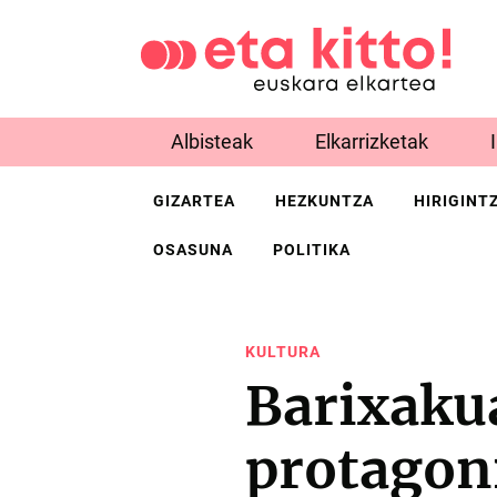
Albisteak
Elkarrizketak
GIZARTEA
HEZKUNTZA
HIRIGINT
OSASUNA
POLITIKA
KULTURA
Barixaku
protagon