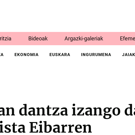
Iritzia
Bideoak
Argazki-galeriak
Efeme
ZA
EKONOMIA
EUSKARA
INGURUMENA
JAIA
an dantza izango d
ista Eibarren