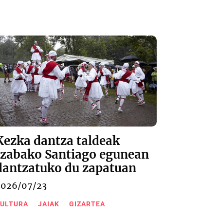
Kezka dantza taldeak
Izabako Santiago egunean
dantzatuko du zapatuan
2026/07/23
ULTURA
JAIAK
GIZARTEA