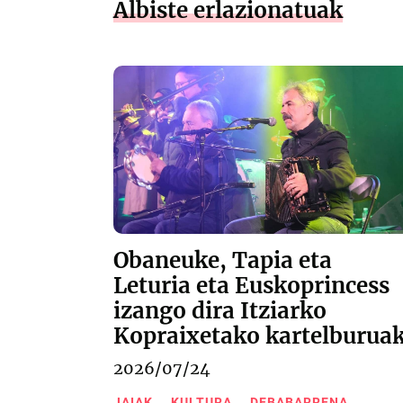
Albiste erlazionatuak
Obaneuke, Tapia eta
Leturia eta Euskoprincess
izango dira Itziarko
Kopraixetako kartelburua
2026/07/24
JAIAK
KULTURA
DEBABARRENA