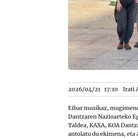
2026/04/21
17:10
Irati
Eibar musikaz, mugimendu
Dantzaren Nazioarteko Eg
Taldea, KAXA, KOA Dantza,
antolatu du ekimena, eta 