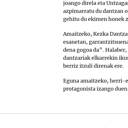
joango direla eta Untzaga
azpimarratu du dantzan on
gehitu du ekimen honek zu
Amaitzeko, Kezka Dantza 
esanetan, garrantzitsuena
dena gogoa da”. Halaber, 
dantzariak elkarrekin ikus
berriz itzuli direnak ere.
Eguna amaitzeko, herri-e
protagonista izango duen 