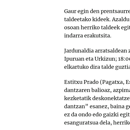
Gaur egin den prentsaurr
taldeetako kideek. Azaldu
osoan herriko taldeek egi
indarra erakutsita.
Jardunaldia arratsaldean 
Ipuruan eta Urkizun; 18:0
elkartuko dira talde guzt
Estitxu Prado (Pagatxa, E
dantzaren balioaz, azpim
kezketatik deskonektatzek
dantzan” esanez, baina g
ez da ondo edo gaizki egit
esanguratsua dela, herrik