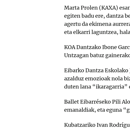
Marta Prolen (KAXA) esane
egiten badu ere, dantza b
agertu da ekimena aurrera
eta elkarri laguntzea, hal
KOA Dantzako Ibone Garcia
Untzagan batuz gainerako
Eibarko Dantza Eskolako
azalduz emozioak nola biz
duten lana “ikaragarria” d
Ballet Eibarréseko Pili A
emanaldiak, eta eguna “
Kubatzariko Ivan Rodrígue