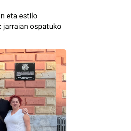
n eta estilo
z jarraian ospatuko