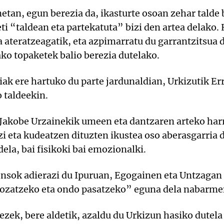
tan, egun berezia da, ikasturte osoan zehar talde 
eti “taldean eta partekatuta” bizi den artea delako.
 ateratzeagatik, eta azpimarratu du garrantzitsua d
ako topaketek balio berezia dutelako.
k ere hartuko du parte jardunaldian, Urkizutik Er
 taldeekin.
 Jakobe Urzainekik umeen eta dantzaren arteko h
i eta kudeatzen dituzten ikustea oso aberasgarria 
ela, bai fisikoki bai emozionalki.
lonsok adierazi du Ipuruan, Egogainen eta Untzagan
gozatzeko eta ondo pasatzeko” eguna dela nabarme
zek, bere aldetik, azaldu du Urkizun hasiko dutela 