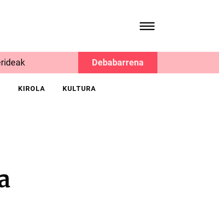
rideak
Debabarrena
K
KIROLA
KULTURA
a