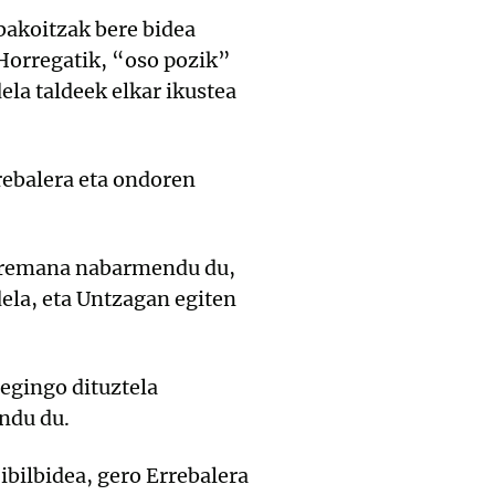
bakoitzak bere bidea
 Horregatik, “oso pozik”
ela taldeek elkar ikustea
rebalera eta ondoren
arremana nabarmendu du,
dela, eta Untzagan egiten
 egingo dituztela
ndu du.
ibilbidea, gero Errebalera