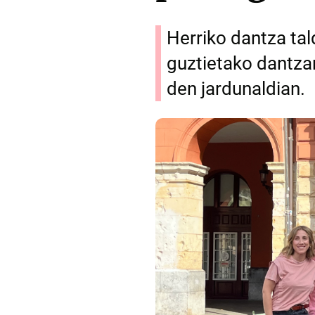
Herriko dantza tal
guztietako dantzar
den jardunaldian.