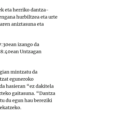
k eta herriko dantza-
engana hurbiltzea eta urte
naren aniztasuna eta
17:30ean izango da
a 18:40ean Untzagan
rgian mintzatu da
ntzat eguneroko
da hasieran “ez dakitela
zteko gaitasuna. “Dantza
itu du egun hau bereziki
tekatzeko.