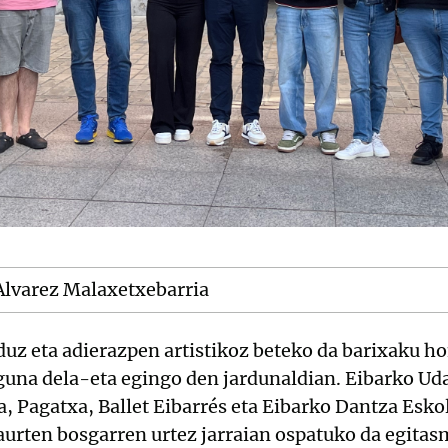
 Alvarez Malaxetxebarria
z eta adierazpen artistikoz beteko da barixaku ho
una dela-eta egingo den jardunaldian. Eibarko Ud
 Pagatxa, Ballet Eibarrés eta Eibarko Dantza Esko
aurten bosgarren urtez jarraian ospatuko da egitas