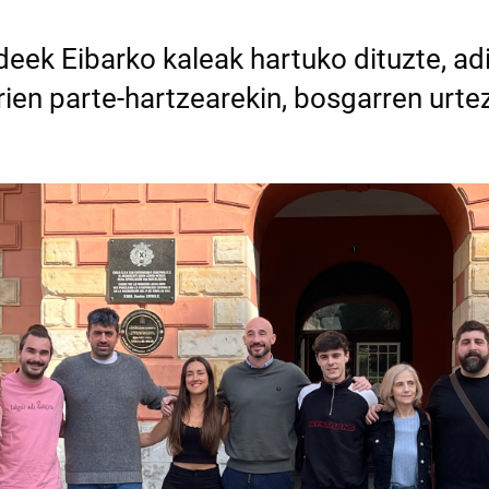
deek Eibarko kaleak hartuko dituzte, adi
ien parte-hartzearekin, bosgarren urte