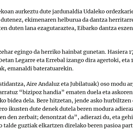
ekoan aurkeztu dute jardunaldia Udaleko ordezkarie
 dutenez, ekimenaren helburua da dantza herritarr
ten duten lana ezagutaraztea, Eibarko dantza esze
zehar egingo da herriko hainbat gunetan. Hasiera 
0etan Legarre eta Errebal izango dira agertoki, et
iak, emanaldi bateratuarekin.
stidantza, Aire Andaluz eta Jubilatuak) oso modu a
arratuz “bizipoz handia” ematen duela eta askore
o bidea dela. Bere hitzetan, jende asko hurbiltzen 
ero ikusten dute denek dutela beren modura adiera
en den zerbait; denontzat da”, adierazi du, eta geh
o talde guztiak elkartzen direlako beren pasioa par