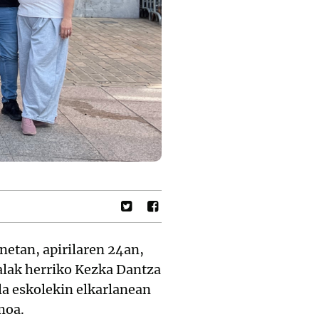
netan, apirilaren 24an,
alak herriko Kezka Dantza
la eskolekin elkarlanean
moa.