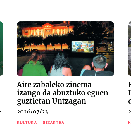
Aire zabaleko zinema
izango da abuztuko eguen
guztietan Untzagan
k
2026/07/23
KULTURA
GIZARTEA
K