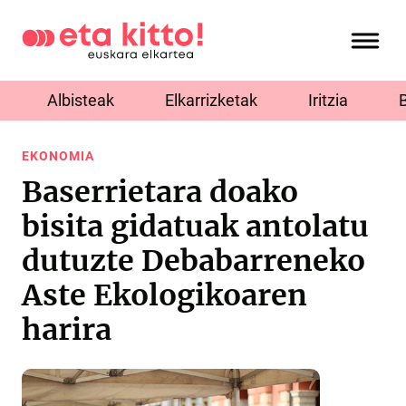
Albisteak
Elkarrizketak
Iritzia
EKONOMIA
Baserrietara doako
bisita gidatuak antolatu
dutuzte Debabarreneko
Aste Ekologikoaren
harira