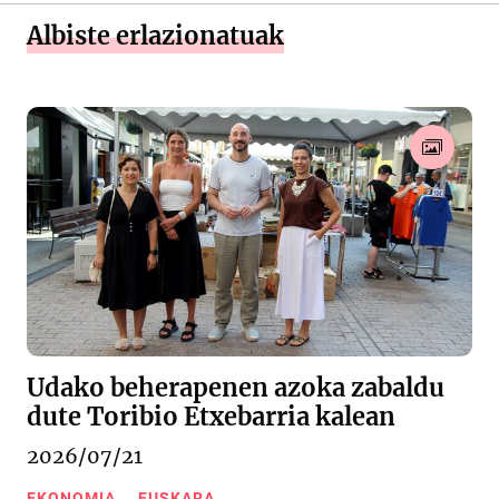
Albiste erlazionatuak
Udako beherapenen azoka zabaldu
dute Toribio Etxebarria kalean
2026/07/21
EKONOMIA
EUSKARA