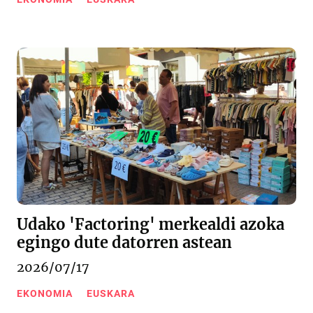
Udako 'Factoring' merkealdi azoka
egingo dute datorren astean
2026/07/17
EKONOMIA
EUSKARA