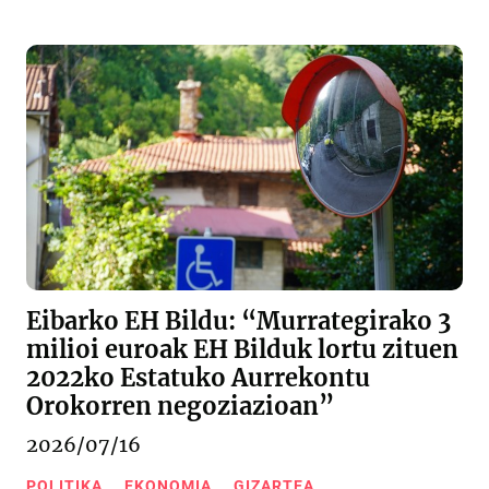
Eibarko EH Bildu: “Murrategirako 3
milioi euroak EH Bilduk lortu zituen
2022ko Estatuko Aurrekontu
Orokorren negoziazioan”
2026/07/16
POLITIKA
EKONOMIA
GIZARTEA