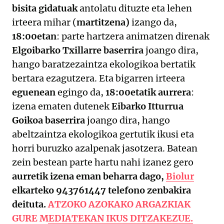
bisita gidatuak
antolatu dituzte eta lehen
irteera mihar (
martitzena)
izango da,
18:00etan
: parte hartzera animatzen direnak
Elgoibarko Txillarre baserrira
joango dira,
hango baratzezaintza ekologikoa bertatik
bertara ezagutzera. Eta bigarren irteera
eguenean
egingo da,
18:00etatik aurrera
:
izena ematen dutenek
Eibarko Itturrua
Goikoa baserrira
joango dira, hango
abeltzaintza ekologikoa gertutik ikusi eta
horri buruzko azalpenak jasotzera. Batean
zein bestean parte hartu nahi izanez gero
aurretik izena eman beharra dago,
Biolur
elkarteko 943761447 telefono zenbakira
deituta.
ATZOKO AZOKAKO ARGAZKIAK
GURE MEDIATEKAN IKUS DITZAKEZUE.