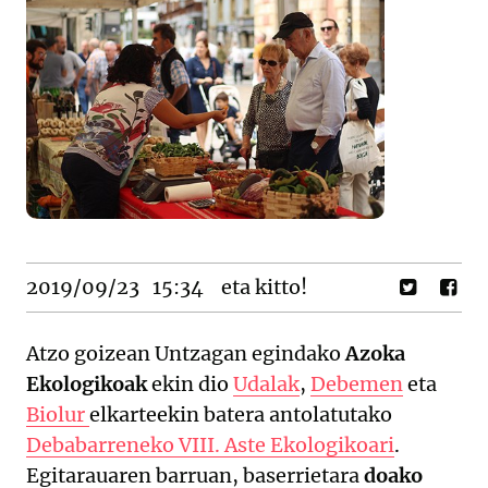
2019/09/23
15:34
eta kitto!
Atzo goizean Untzagan egindako
Azoka
Ekologikoak
ekin dio
Udalak
,
Debemen
eta
Biolur
elkarteekin batera antolatutako
Debabarreneko VIII. Aste Ekologikoari
.
Egitarauaren barruan, baserrietara
doako