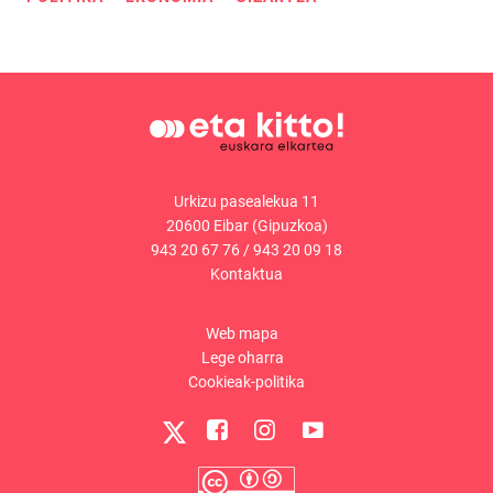
Urkizu pasealekua 11
20600 Eibar (Gipuzkoa)
943 20 67 76
/
943 20 09 18
Kontaktua
Web mapa
Lege oharra
Cookieak-politika