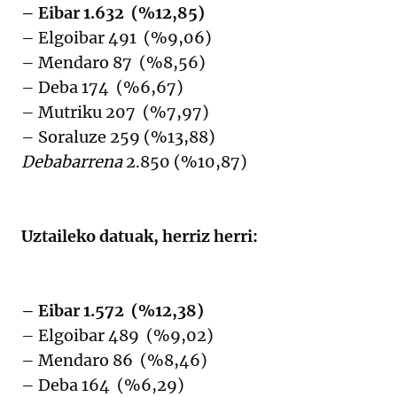
– Eibar 1.632 (%12,85)
– Elgoibar 491 (%9,06)
– Mendaro 87 (%8,56)
– Deba 174 (%6,67)
– Mutriku 207 (%7,97)
– Soraluze 259 (%13,88)
Debabarrena
2.850 (%10,87)
Uztaileko datuak, herriz herri:
– Eibar 1.572 (%12,38)
– Elgoibar 489 (%9,02)
– Mendaro 86 (%8,46)
– Deba 164 (%6,29)