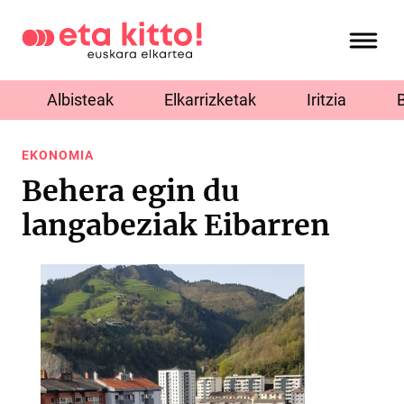
Albisteak
Elkarrizketak
Iritzia
EKONOMIA
Behera egin du
langabeziak Eibarren