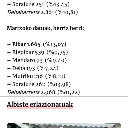
–
Soraluze 251 (%13,45)
Debabarrena
2.861 (%10,81)
Martxoko datuak, herriz herri:
– Eibar 1.665 (%13,07)
–
Elgoibar 539 (%9,75)
–
Mendaro 93 (%9,40)
–
Deba 193 (%7,24)
–
Mutriku 216 (%8,12)
–
Soraluze 262 (%13,98)
Debabarrena
2.968 (%11,22)
Albiste erlazionatuak