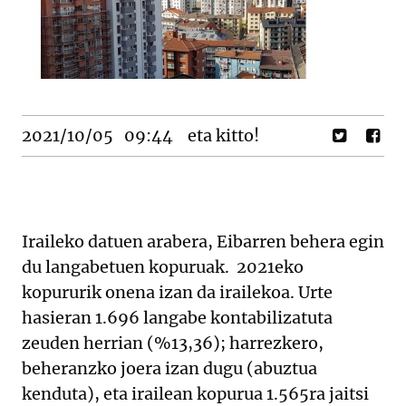
2021/10/05
09:44
eta kitto!
Iraileko datuen arabera, Eibarren behera egin
du langabetuen kopuruak. 2021eko
kopururik onena izan da irailekoa. Urte
hasieran 1.696 langabe kontabilizatuta
zeuden herrian (%13,36); harrezkero,
beheranzko joera izan dugu (abuztua
kenduta), eta irailean kopurua 1.565ra jaitsi