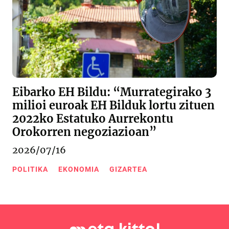
Eibarko EH Bildu: “Murrategirako 3
milioi euroak EH Bilduk lortu zituen
2022ko Estatuko Aurrekontu
Orokorren negoziazioan”
2026/07/16
POLITIKA
EKONOMIA
GIZARTEA