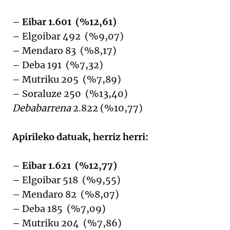
– Eibar 1.601 (%12,61)
–
Elgoibar 492 (%9,07)
–
Mendaro 83 (%8,17)
–
Deba 191 (%7,32)
–
Mutriku 205 (%7,89)
–
Soraluze 250 (%13,40)
Debabarrena
2.822 (%10,77)
Apirileko datuak, herriz herri:
– Eibar 1.621 (%12,77)
–
Elgoibar 518 (%9,55)
–
Mendaro 82 (%8,07)
–
Deba 185 (%7,09)
–
Mutriku 204 (%7,86)