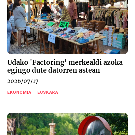
Udako 'Factoring' merkealdi azoka
egingo dute datorren astean
2026/07/17
EKONOMIA
EUSKARA