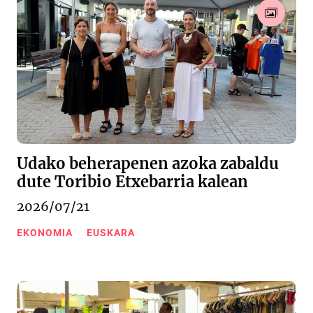
Udako beherapenen azoka zabaldu
dute Toribio Etxebarria kalean
2026/07/21
EKONOMIA
EUSKARA