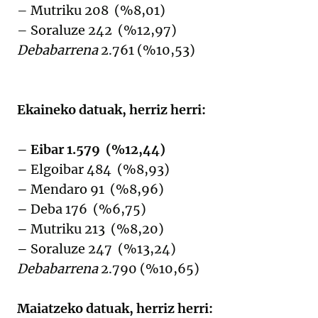
– Mutriku 208 (%8,01)
– Soraluze 242 (%12,97)
Debabarrena
2.761 (%10,53)
Ekaineko datuak, herriz herri:
– Eibar 1.579 (%12,44)
–
Elgoibar 484 (%8,93)
–
Mendaro 91 (%8,96)
–
Deba 176 (%6,75)
–
Mutriku 213 (%8,20)
–
Soraluze 247 (%13,24)
Debabarrena
2.790 (%10,65)
Maiatzeko datuak, herriz herri: