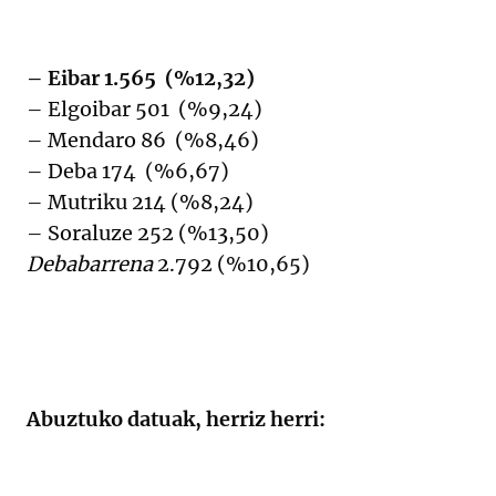
– Eibar 1.565 (%12,32)
– Elgoibar 501 (%9,24)
– Mendaro 86 (%8,46)
– Deba 174 (%6,67)
– Mutriku 214 (%8,24)
– Soraluze 252 (%13,50)
Debabarrena
2.792 (%10,65)
Abuztuko datuak, herriz herri: