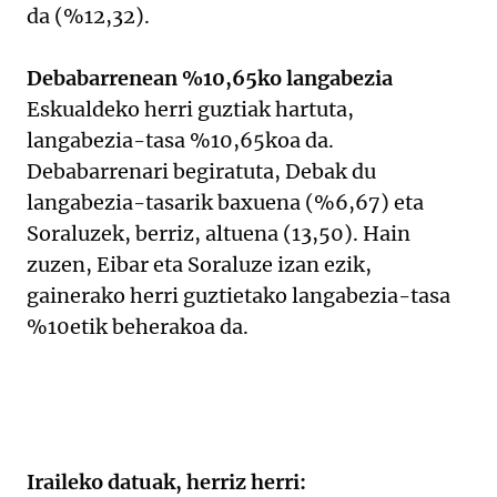
da (%12,32).
Debabarrenean %10,65ko langabezia
Eskualdeko herri guztiak hartuta,
langabezia-tasa %10,65koa da.
Debabarrenari begiratuta, Debak du
langabezia-tasarik baxuena (%6,67) eta
Soraluzek, berriz, altuena (13,50). Hain
zuzen, Eibar eta Soraluze izan ezik,
gainerako herri guztietako langabezia-tasa
%10etik beherakoa da.
Iraileko datuak, herriz herri: