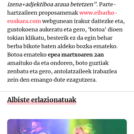
izena+adjektiboa araua betetzen".
Parte-
hartzaileen proposamenak
www.eibarko-
euskara.com
webgunean irakur daitezke eta,
gustokoena aukeratu eta gero, 'botoa' dioen
tokian klikatu, besterik ez da egin behar
berba bikote baten aldeko bozka emateko.
Botoa emateko
epea martxoaren 2an
amaituko da eta ondoren, boto guztiak
zenbatu eta gero, antolatzaileek irabazlea
zein den emango dute ezagutzera.
Albiste erlazionatuak