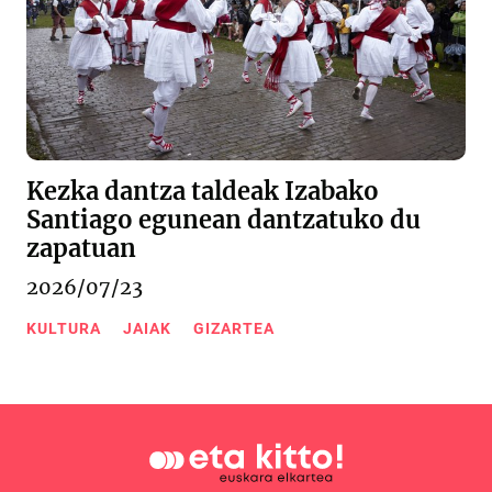
Kezka dantza taldeak Izabako
Santiago egunean dantzatuko du
zapatuan
2026/07/23
KULTURA
JAIAK
GIZARTEA