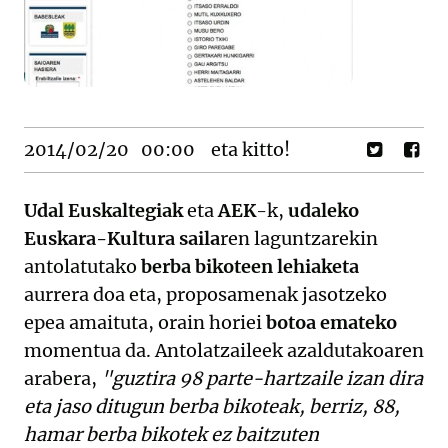
2014/02/20
00:00
eta kitto!
Udal Euskaltegiak
eta
AEK
-k,
udaleko
Euskara-Kultura saila
ren laguntzarekin
antolatutako
berba bikoteen lehiaketa
aurrera doa eta, proposamenak jasotzeko
epea amaituta, orain horiei
botoa emateko
momentua da. Antolatzaileek azaldutakoaren
arabera,
"guztira 98 parte-hartzaile izan dira
eta jaso ditugun berba bikoteak, berriz, 88,
hamar berba bikotek ez baitzuten