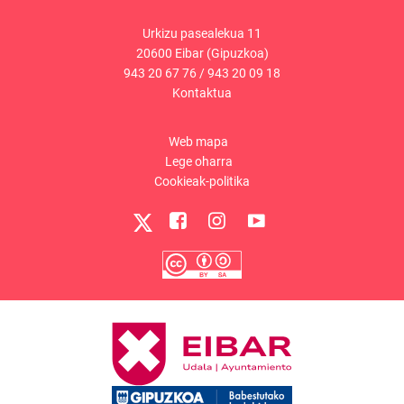
Urkizu pasealekua 11
20600 Eibar (Gipuzkoa)
943 20 67 76
/
943 20 09 18
Kontaktua
Web mapa
Lege oharra
Cookieak-politika