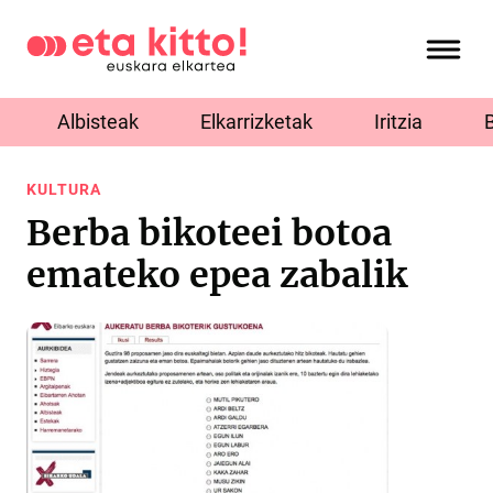
Albisteak
Elkarrizketak
Iritzia
KULTURA
Berba bikoteei botoa
emateko epea zabalik