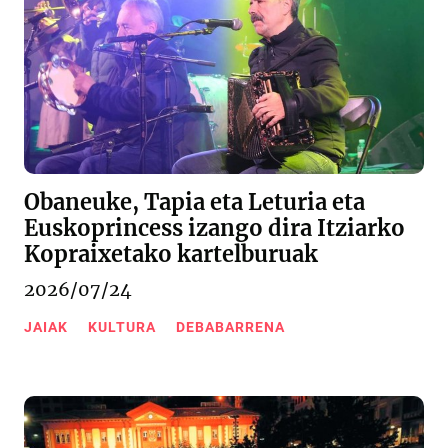
Obaneuke, Tapia eta Leturia eta
Euskoprincess izango dira Itziarko
Kopraixetako kartelburuak
2026/07/24
JAIAK
KULTURA
DEBABARRENA