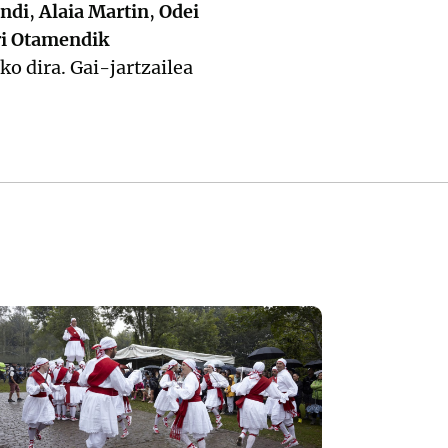
ndi
,
Alaia Martin
,
Odei
i Otamendik
o dira. Gai-jartzailea