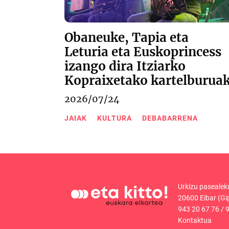
Obaneuke, Tapia eta
Leturia eta Euskoprincess
izango dira Itziarko
Kopraixetako kartelburua
2026/07/24
JAIAK
KULTURA
DEBABARRENA
Urkizu pasealek
20600 Eibar (Gi
943 20 67 76
/
9
Kontaktua