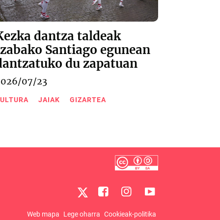
Kezka dantza taldeak
Izabako Santiago egunean
dantzatuko du zapatuan
2026/07/23
ULTURA
JAIAK
GIZARTEA
Web mapa
Lege oharra
Cookieak-politika