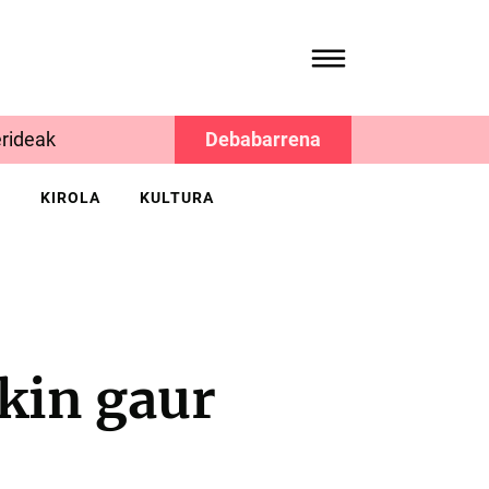
rideak
Debabarrena
K
KIROLA
KULTURA
kin gaur