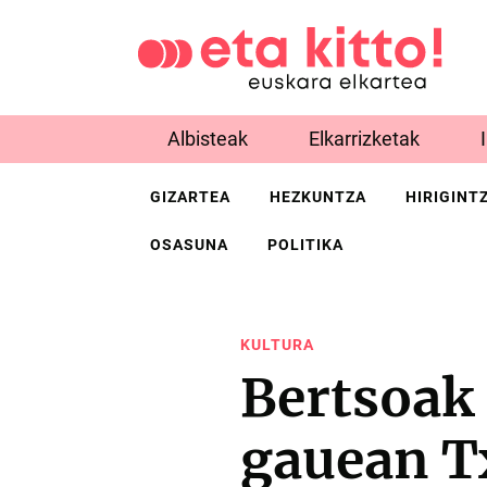
Albisteak
Elkarrizketak
GIZARTEA
HEZKUNTZA
HIRIGINT
OSASUNA
POLITIKA
KULTURA
Bertsoak 
gauean T