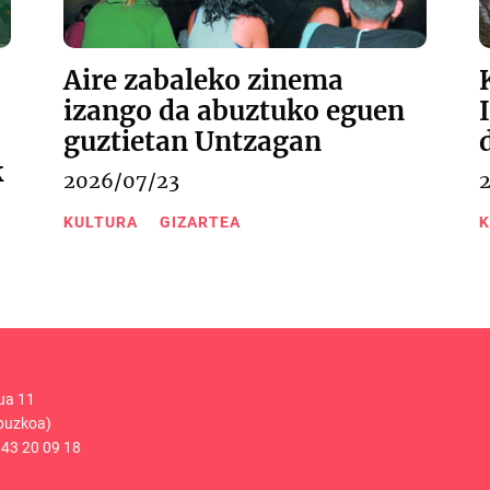
Aire zabaleko zinema
izango da abuztuko eguen
guztietan Untzagan
k
2026/07/23
KULTURA
GIZARTEA
K
ua 11
puzkoa)
43 20 09 18