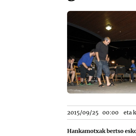
2015/09/25
00:00
eta k
Hankamotxak bertso esk