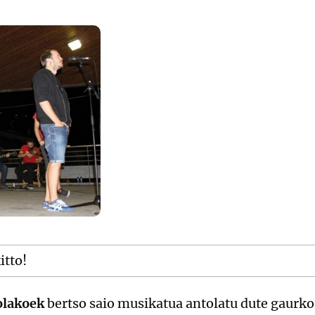
itto!
olakoek
bertso saio musikatua antolatu dute gaurko