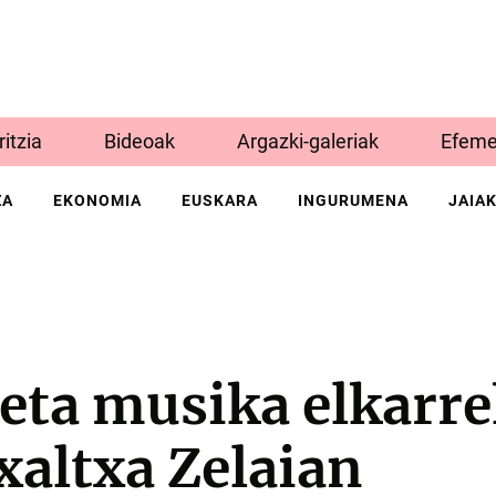
Iritzia
Bideoak
Argazki-galeriak
Efeme
ZA
EKONOMIA
EUSKARA
INGURUMENA
JAIA
eta musika elkarre
xaltxa Zelaian