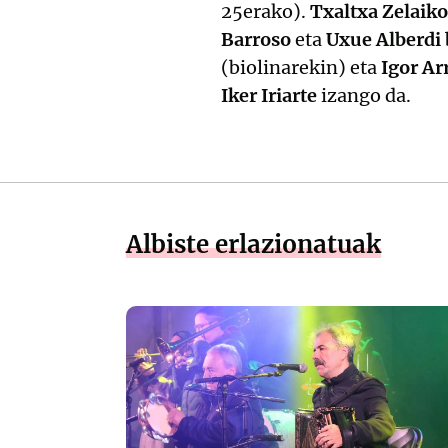
25erako).
Txaltxa Zelaiko
Barroso
eta
Uxue Alberdi 
(biolinarekin) eta
Igor Ar
Iker Iriarte
izango da.
Albiste erlazionatuak