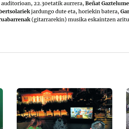
auditorioan, 22.30etatik aurrera,
Beñat Gaztelume
bertsolariek
jardungo dute eta, horiekin batera,
Gar
ruabarrenak
(gitarrarekin) musika eskaintzen arituk