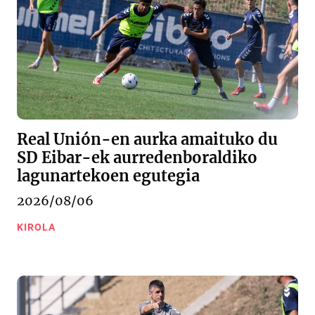
Real Unión-en aurka amaituko du
SD Eibar-ek aurredenboraldiko
lagunartekoen egutegia
2026/08/06
KIROLA