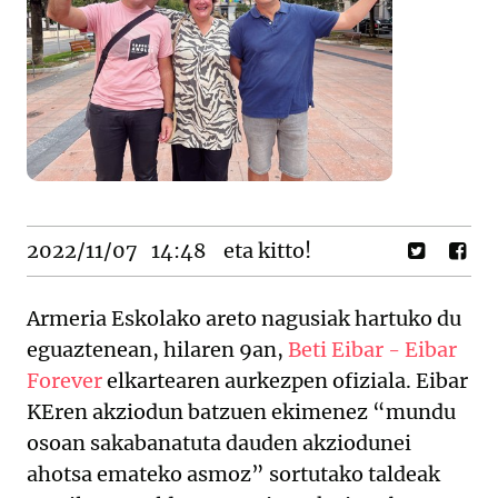
2022/11/07
14:48
eta kitto!
Armeria Eskolako areto nagusiak hartuko du
eguaztenean, hilaren 9an,
Beti Eibar - Eibar
Forever
elkartearen aurkezpen ofiziala. Eibar
KEren akziodun batzuen ekimenez “mundu
osoan sakabanatuta dauden akziodunei
ahotsa emateko asmoz” sortutako taldeak