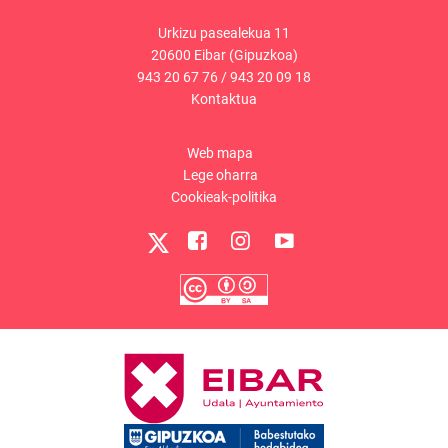
Urkizu pasealekua 11
20600 Eibar (Gipuzkoa)
943 20 67 76
/
943 20 09 18
Kontaktua
Web mapa
Lege oharra
Cookieak-politika