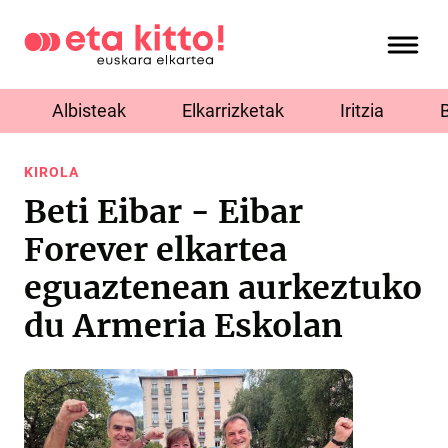
Albisteak
Elkarrizketak
Iritzia
KIROLA
Beti Eibar - Eibar
Forever elkartea
eguaztenean aurkeztuko
du Armeria Eskolan