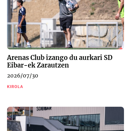
Arenas Club izango du aurkari SD
Eibar-ek Zarautzen
2026/07/30
KIROLA