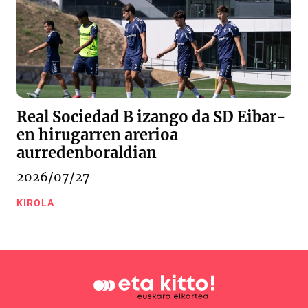
Real Sociedad B izango da SD Eibar-
en hirugarren arerioa
aurredenboraldian
2026/07/27
KIROLA