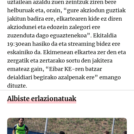
uztailean azaldu zuen zeintzuk ziren bere
helburuak eta, orain, “gure akziodun guztiak
jakitun badira ere, elkartearen kide ez diren
akziodunei eta edozein zalegori ere
zuzenduta dago eguaztenekoa”. Ekitaldia
19:30ean hasiko da eta streaming bidez ere
eskainiko da. Ekimenean elkartea zer den eta
zergatik eta zertarako sortu den jakitera
emateaz gain, “Eibar KE-ren batzar
deialdiari begirako azalpenak ere” emango
dituzte.
Albiste erlazionatuak