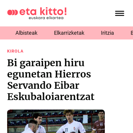
Albisteak
Elkarrizketak
Iritzia
KIROLA
Bi garaipen hiru
egunetan Hierros
Servando Eibar
Eskubaloiarentzat