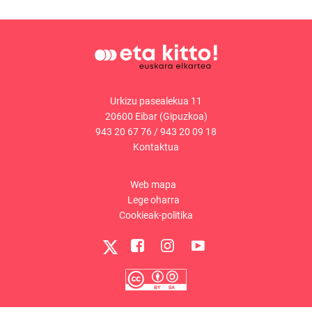
Urkizu pasealekua 11
20600 Eibar (Gipuzkoa)
943 20 67 76
/
943 20 09 18
Kontaktua
Web mapa
Lege oharra
Cookieak-politika