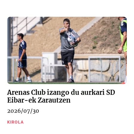
Arenas Club izango du aurkari SD
Eibar-ek Zarautzen
2026/07/30
KIROLA