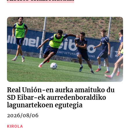
Real Unión-en aurka amaituko du
SD Eibar-ek aurredenboraldiko
lagunartekoen egutegia
2026/08/06
KIROLA