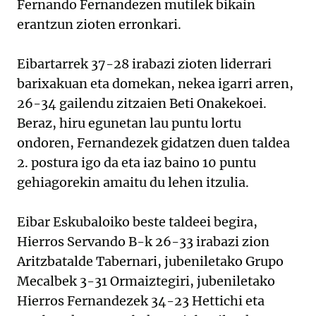
Fernando Fernandezen mutilek bikain
erantzun zioten erronkari.
Eibartarrek 37-28 irabazi zioten liderrari
barixakuan eta domekan, nekea igarri arren,
26-34 gailendu zitzaien Beti Onakekoei.
Beraz, hiru egunetan lau puntu lortu
ondoren, Fernandezek gidatzen duen taldea
2. postura igo da eta iaz baino 10 puntu
gehiagorekin amaitu du lehen itzulia.
Eibar Eskubaloiko beste taldeei begira,
Hierros Servando B-k 26-33 irabazi zion
Aritzbatalde Tabernari, jubeniletako Grupo
Mecalbek 3-31 Ormaiztegiri, jubeniletako
Hierros Fernandezek 34-23 Hettichi eta