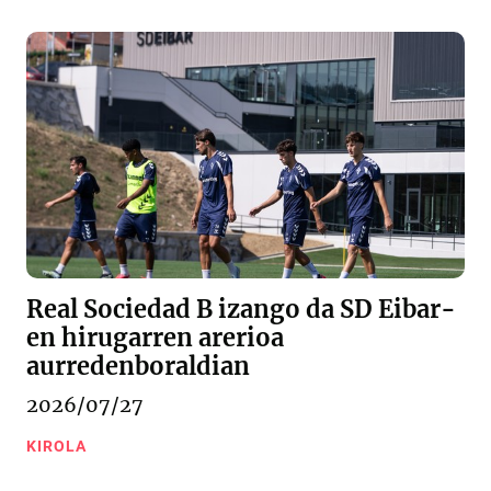
Real Sociedad B izango da SD Eibar-
en hirugarren arerioa
aurredenboraldian
2026/07/27
KIROLA