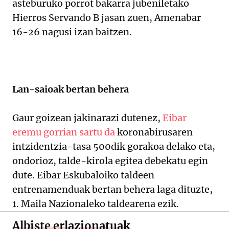
asteburuko porrot bakarra jubeniletako
Hierros Servando B jasan zuen, Amenabar
16-26 nagusi izan baitzen.
Lan-saioak bertan behera
Gaur goizean jakinarazi dutenez,
Eibar
eremu gorrian sartu da
koronabirusaren
intzidentzia-tasa 500dik gorakoa delako eta,
ondorioz, talde-kirola egitea debekatu egin
dute. Eibar Eskubaloiko taldeen
entrenamenduak bertan behera laga dituzte,
1. Maila Nazionaleko taldearena ezik.
Albiste erlazionatuak