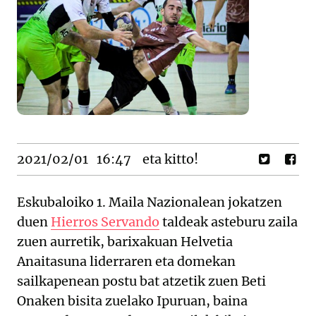
2021/02/01
16:47
eta kitto!
Eskubaloiko 1. Maila Nazionalean jokatzen
duen
Hierros Servando
taldeak asteburu zaila
zuen aurretik, barixakuan Helvetia
Anaitasuna liderraren eta domekan
sailkapenean postu bat atzetik zuen Beti
Onaken bisita zuelako Ipuruan, baina