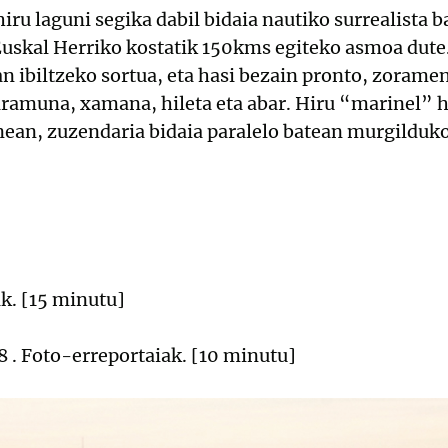
iru laguni segika dabil bidaia nautiko surrealista 
Euskal Herriko kostatik 150kms egiteko asmoa dute.
an ibiltzeko sortua, eta hasi bezain pronto, zoramen
aramuna, xamana, hileta eta abar. Hiru “marinel” 
an, zuzendaria bidaia paralelo batean murgilduko
k. [15 minutu]
18 . Foto-erreportaiak. [10 minutu]