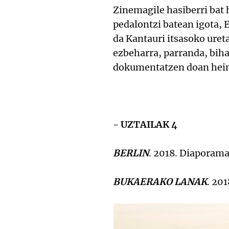
Zinemagile hasiberri bat h
pedalontzi batean igota, 
da Kantauri itsasoko uret
ezbeharra, parranda, bih
dokumentatzen doan heine
- UZTAILAK 4
BERLIN
. 2018. Diaporama
BUKAERAKO LANAK
. 20