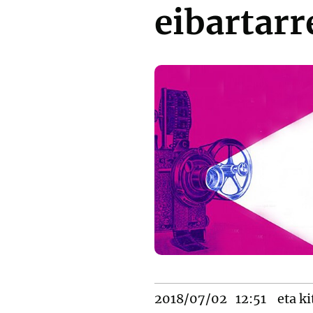
eibartar
2018/07/02
12:51
eta ki