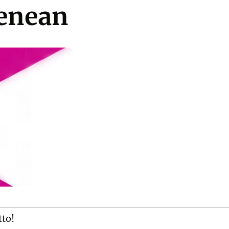
renean
tto!