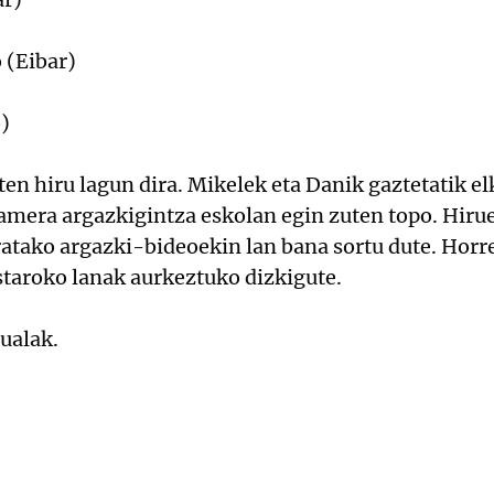
 (Eibar)
o)
en hiru lagun dira. Mikelek eta Danik gaztetatik el
mera argazkigintza eskolan egin zuten topo. Hiruei
eratako argazki-bideoekin lan bana sortu dute. Horr
staroko lanak aurkeztuko dizkigute.
sualak.