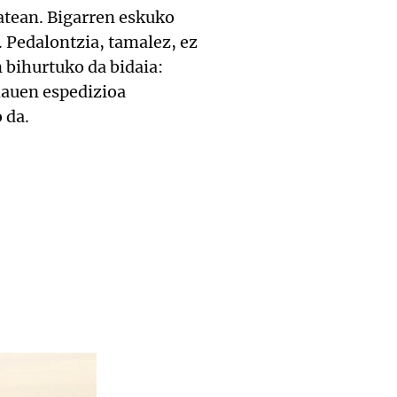
batean. Bigarren eskuko
 Pedalontzia, tamalez, ez
 bihurtuko da bidaia:
hauen espedizioa
 da.