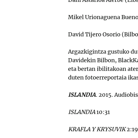
Mikel Urionaguena Bueno
David Tijero Osorio (Bilb
Argazkigintza gustuko dut
Davidekin Bilbon, BlackKa
eta bertan ibilitakoan at
duten fotoerreportaia ika
ISLANDIA
. 2015. Audiobi
ISLANDIA
10:31
KRAFLA Y KRYSUVIK
2:19