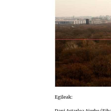
Egileak:
Dani Astarloa Aierbe (Eib