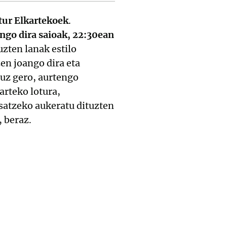
tur Elkartekoek
.
ango dira saioak, 22:30ean
uzten lanak estilo
zen joango dira eta
tuz gero, aurtengo
arteko lotura,
satzeko aukeratu dituzten
, beraz.