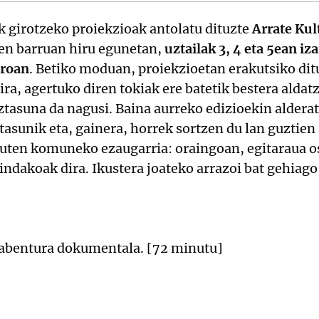
k girotzeko proiekzioak antolatu dituzte
Arrate Kul
en barruan hiru egunetan,
uztailak 3, 4 eta 5ean iz
troan
. Betiko moduan, proiekzioetan erakutsiko dit
ra, agertuko diren tokiak ere batetik bestera aldat
ztasuna da nagusi. Baina aurreko edizioekin aldera
asunik eta, gainera, horrek sortzen du lan guztien 
uten komuneko ezaugarria: oraingoan, egitaraua o
indakoak dira. Ikustera joateko arrazoi bat gehiago
/ abentura dokumentala. [72 minutu]