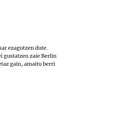
kar ezagutzen dute.
 gustatzen zaie Berlin
etaz gain, amaitu berri