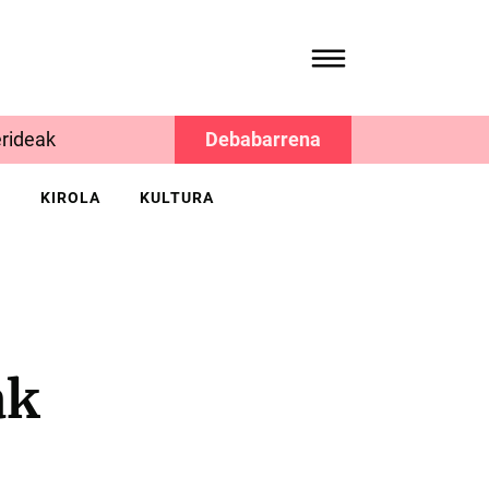
rideak
Debabarrena
K
KIROLA
KULTURA
ak