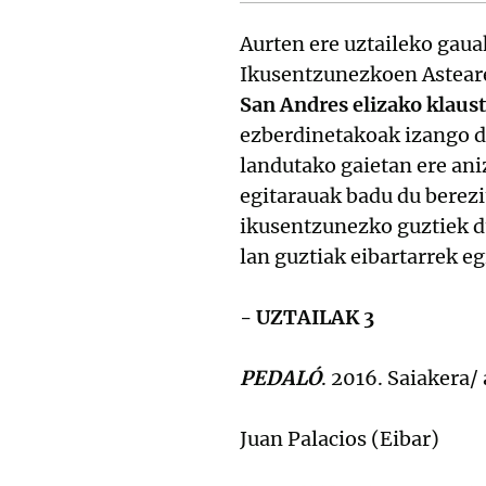
Aurten ere uztaileko gaua
Ikusentzunezkoen Astear
San Andres elizako klaus
ezberdinetakoak izango di
landutako gaietan ere ani
egitarauak badu du berezit
ikusentzunezko guztiek d
lan guztiak eibartarrek eg
- UZTAILAK 3
PEDALÓ
. 2016. Saiakera
Juan Palacios (Eibar)