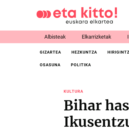
Albisteak
Elkarrizketak
GIZARTEA
HEZKUNTZA
HIRIGINT
OSASUNA
POLITIKA
KULTURA
Bihar has
Ikusentz