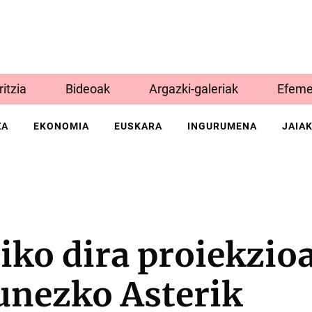
Iritzia
Bideoak
Argazki-galeriak
Efeme
ZA
EKONOMIA
EUSKARA
INGURUMENA
JAIA
iko dira proiekzio
unezko Asterik