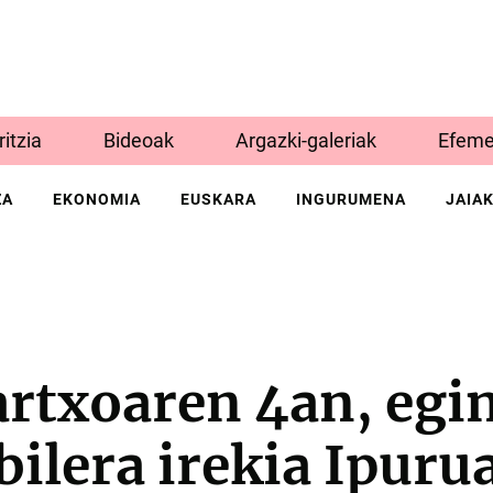
Iritzia
Bideoak
Argazki-galeriak
Efeme
ZA
EKONOMIA
EUSKARA
INGURUMENA
JAIA
artxoaren 4an, egi
bilera irekia Ipuru