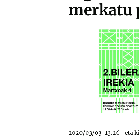
merkatu 
2020/03/03
13:26
eta k