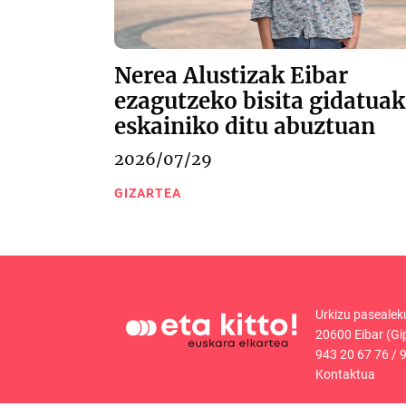
Nerea Alustizak Eibar
ezagutzeko bisita gidatuak
eskainiko ditu abuztuan
2026/07/29
GIZARTEA
Urkizu pasealek
20600 Eibar (Gi
943 20 67 76
/
9
Kontaktua