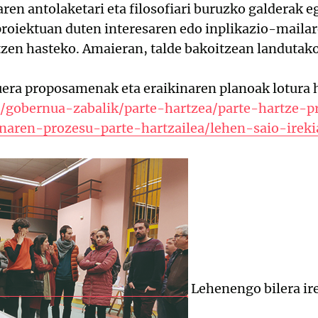
en antolaketari eta filosofiari buruzko galderak eg
 proiektuan duten interesaren edo inplikazio-maila
tzen hasteko. Amaieran, talde bakoitzean landutak
uera proposamenak eta eraikinaren planoak lotura 
u/gobernua-zabalik/parte-hartzea/parte-hartze-p
naren-prozesu-parte-hartzailea/lehen-saio-ire
Lehenengo bilera ir