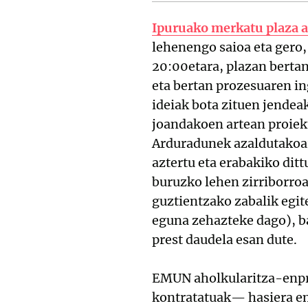
Ipuruako merkatu plaza 
lehenengo saioa eta gero,
20:00etara, plazan bertan
eta bertan prozesuaren i
ideiak bota zituen jendea
joandakoen artean proiek
Arduradunek azaldutakoar
aztertu eta erabakiko dit
buruzko lehen zirriborroa
guztientzako zabalik egit
eguna zehazteke dago), ba
prest daudela esan dute.
EMUN aholkularitza-enpr
kontratatuak— hasiera em