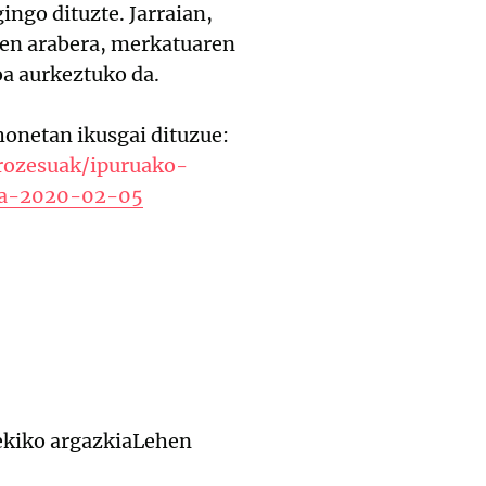
ingo dituzte. Jarraian,
ren arabera, merkatuaren
oa aurkeztuko da.
honetan ikusgai dituzue:
rozesuak/ipuruako-
kia-2020-02-05
ekiko argazkiaLehen