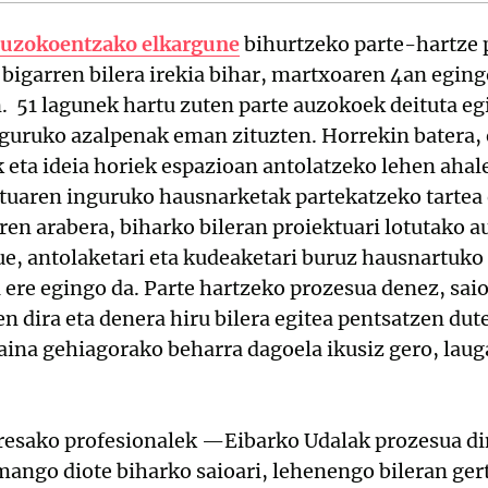
auzokoentzako elkargune
bihurtzeko parte-hartze p
 bigarren bilera irekia bihar, martxoaren 4an eging
. 51 lagunek hartu zuten parte auzokoek deituta e
nguruko azalpenak eman zituzten. Horrekin batera, 
k eta ideia horiek espazioan antolatzeko lehen ahale
tuaren inguruko hausnarketak partekatzeko tartea 
en arabera, biharko bileran proiektuari lotutako a
tue, antolaketari eta kudeaketari buruz hausnartuko
 ere egingo da. Parte hartzeko prozesua denez, sai
en dira eta denera hiru bilera egitea pentsatzen dut
ina gehiagorako beharra dagoela ikusiz gero, lauga
esako profesionalek —Eibarko Udalak prozesua d
ango diote biharko saioari, lehenengo bileran ger