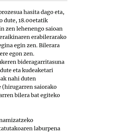
rozesua hasita dago eta,
o dute, 18.00etatik
gin zen lehenengo saioan
eraikinaren erabilerarako
gina egin zen. Bilerara
ere egon zen.
ukeren bideragarritasuna
 dute eta kudeaketari
oak nahi duten
e (hirugarren saiorako
rren bilera bat egiteko
inamizatzeko
tatutakoaren laburpena