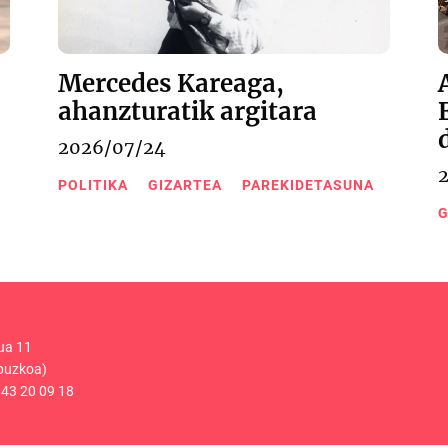
Mercedes Kareaga,
ahanzturatik argitara
2026/07/24
POLITIKA
GIZARTEA
PAREKIDETASUNA
G
ua 11
puzkoa)
43 20 09 18