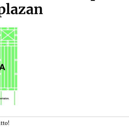
plazan
itto!