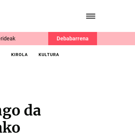
rideak
Debabarrena
K
KIROLA
KULTURA
ngo da
ako