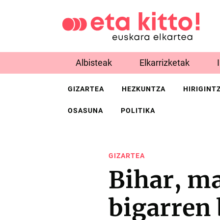
Albisteak
Elkarrizketak
GIZARTEA
HEZKUNTZA
HIRIGINT
OSASUNA
POLITIKA
GIZARTEA
Bihar, m
bigarren 