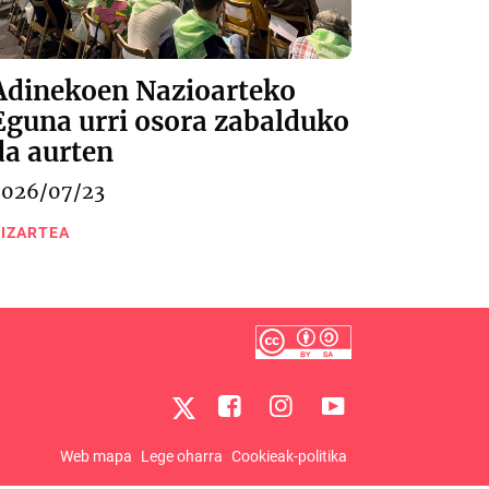
Adinekoen Nazioarteko
Eguna urri osora zabalduko
da aurten
2026/07/23
IZARTEA
Web mapa
Lege oharra
Cookieak-politika