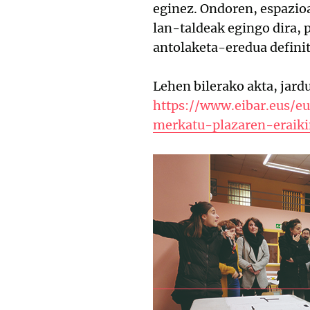
eginez. Ondoren, espazioar
lan-taldeak egingo dira,
antolaketa-eredua defini
Lehen bilerako akta, jard
https://www.eibar.eus/e
merkatu-plazaren-eraiki