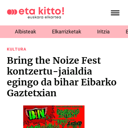
Albisteak
Elkarrizketak
Iritzia
KULTURA
Bring the Noize Fest
kontzertu-jaialdia
egingo da bihar Eibarko
Gaztetxian