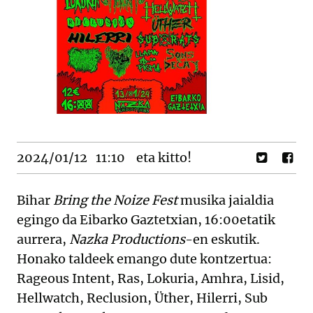
2024/01/12
11:10
eta kitto!
Bihar
Bring the Noize Fest
musika jaialdia
egingo da Eibarko Gaztetxian, 16:00etatik
aurrera,
Nazka Productions
-en eskutik.
Honako taldeek emango dute kontzertua:
Rageous Intent, Ras, Lokuria, Amhra, Lisid,
Hellwatch, Reclusion, Üther, Hilerri, Sub