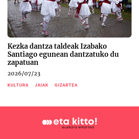
Kezka dantza taldeak Izabako
Santiago egunean dantzatuko du
zapatuan
2026/07/23
KULTURA
JAIAK
GIZARTEA