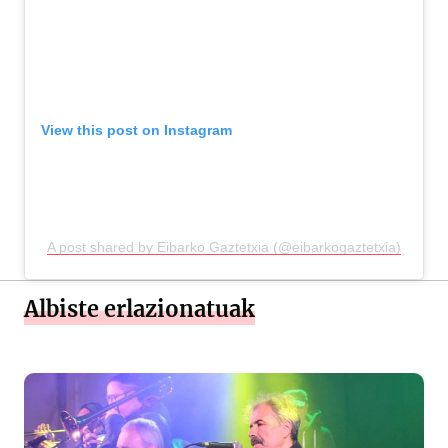
View this post on Instagram
A post shared by Eibarko Gaztetxia (@eibarkogaztetxia)
Albiste erlazionatuak