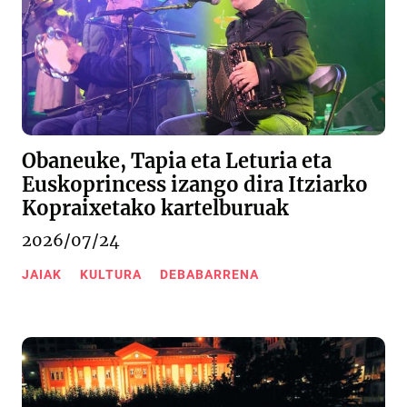
Obaneuke, Tapia eta Leturia eta
Euskoprincess izango dira Itziarko
Kopraixetako kartelburuak
2026/07/24
JAIAK
KULTURA
DEBABARRENA