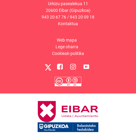
Urkizu pasealekua 11
20600 Eibar (Gipuzkoa)
943 20 67 76
/
943 20 09 18
Kontaktua
Web mapa
Lege oharra
Cookieak-politika