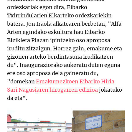
ordezkariak egon dira, Eibarko
Txirrindularien Elkarteko ordezkariekin
batera. Jon Iraola alkatearen berbetan, "Alfa
Arten egindako eskultura hau Eibarko
Bizikleta Plazan ipintzeko oso aproposa
iruditu zitzaigun. Horrez gain, emakume eta
gizonen arteko berdintasuna irudikatzen
du". Inauguraziorako aukeratu duten eguna
ere oso aproposa dela gaineratu du,
"domekan
Emakumezkoen Eibarko Hiria
Sari Nagusiaren hirugarren edizioa
jokatuko
da eta".