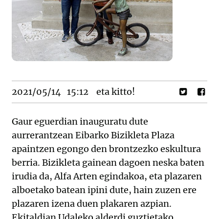
2021/05/14
15:12
eta kitto!
Gaur eguerdian inauguratu dute
aurrerantzean Eibarko Bizikleta Plaza
apaintzen egongo den brontzezko eskultura
berria. Bizikleta gainean dagoen neska baten
irudia da, Alfa Arten egindakoa, eta plazaren
alboetako batean ipini dute, hain zuzen ere
plazaren izena duen plakaren azpian.
Ekitaldian Udaleko alderdi guztietako