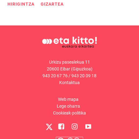
HIRIGINTZA
GIZARTEA
Urkizu pasealekua 11
20600 Eibar (Gipuzkoa)
943 20 67 76
/
943 20 09 18
Kontaktua
Web mapa
Lege oharra
Cookieak-politika