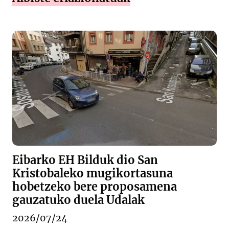
Eibarko EH Bilduk dio San
Kristobaleko mugikortasuna
hobetzeko bere proposamena
gauzatuko duela Udalak
2026/07/24