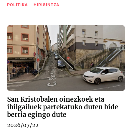
POLITIKA
HIRIGINTZA
San Kristobalen oinezkoek eta
ibilgailuek partekatuko duten bide
berria egingo dute
2026/07/22