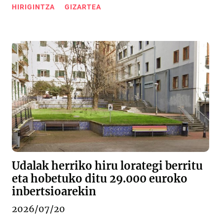
HIRIGINTZA
GIZARTEA
Udalak herriko hiru lorategi berritu
eta hobetuko ditu 29.000 euroko
inbertsioarekin
2026/07/20