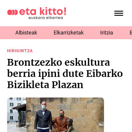
Albisteak
Elkarrizketak
Iritzia
HIRIGINTZA
Brontzezko eskultura
berria ipini dute Eibarko
Bizikleta Plazan