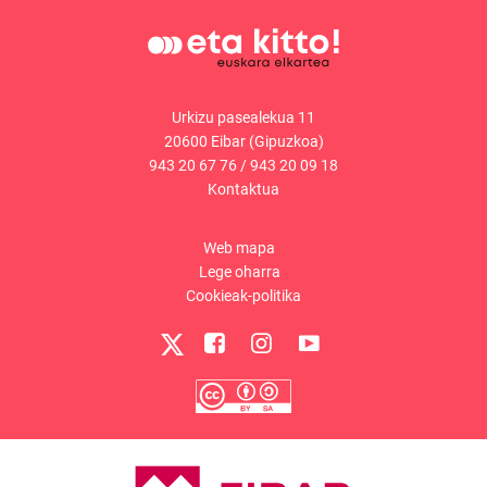
Urkizu pasealekua 11
20600 Eibar (Gipuzkoa)
943 20 67 76
/
943 20 09 18
Kontaktua
Web mapa
Lege oharra
Cookieak-politika