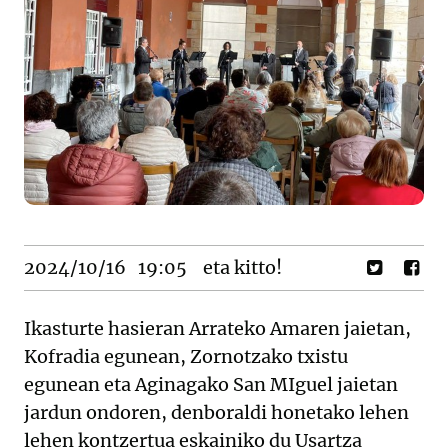
2024/10/16
19:05
eta kitto!
Ikasturte hasieran Arrateko Amaren jaietan,
Kofradia egunean, Zornotzako txistu
egunean eta Aginagako San MIguel jaietan
jardun ondoren, denboraldi honetako lehen
lehen kontzertua eskainiko du Usartza