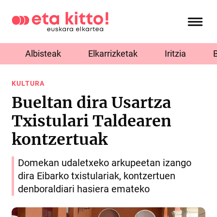
Albisteak
Elkarrizketak
Iritzia
KULTURA
Bueltan dira Usartza
Txistulari Taldearen
kontzertuak
Domekan udaletxeko arkupeetan izango
dira Eibarko txistulariak, kontzertuen
denboraldiari hasiera emateko