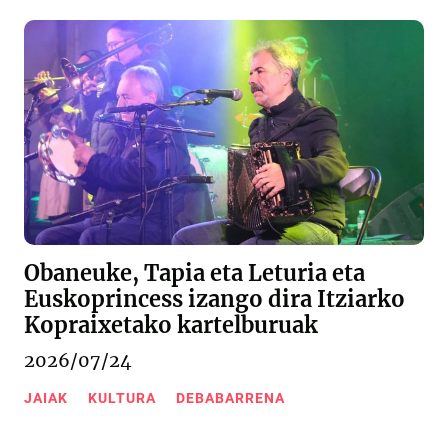
Obaneuke, Tapia eta Leturia eta
Euskoprincess izango dira Itziarko
Kopraixetako kartelburuak
2026/07/24
JAIAK
KULTURA
DEBABARRENA