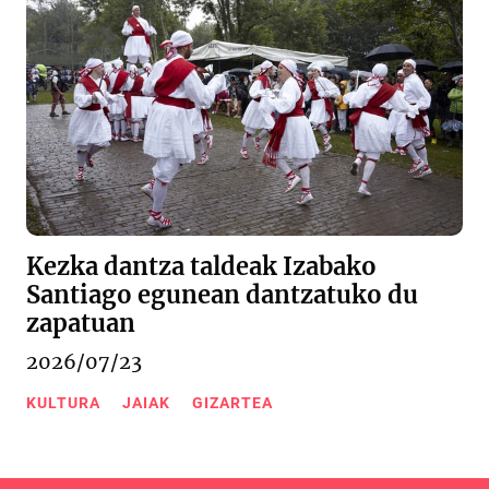
Kezka dantza taldeak Izabako
Santiago egunean dantzatuko du
zapatuan
2026/07/23
KULTURA
JAIAK
GIZARTEA