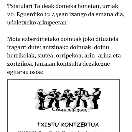
Txistulari Taldeak domeka honetan, urriak
20. Eguerdiko 12:45ean izango da emanaldia,
udaletxeko arkupeetan
Mota ezberdinetako doinuak joko dituztela
iragarri dute: antzinako doinuak, doinu
herrikoiak, siutea, orripekoa, arin-arina eta
zortzikoa. Jarraian kontsulta dezakezue
egitarau osoa: