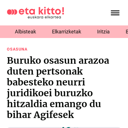
Albisteak
Elkarrizketak
Iritzia
OSASUNA
Buruko osasun arazoa
duten pertsonak
babesteko neurri
juridikoei buruzko
hitzaldia emango du
bihar Agifesek