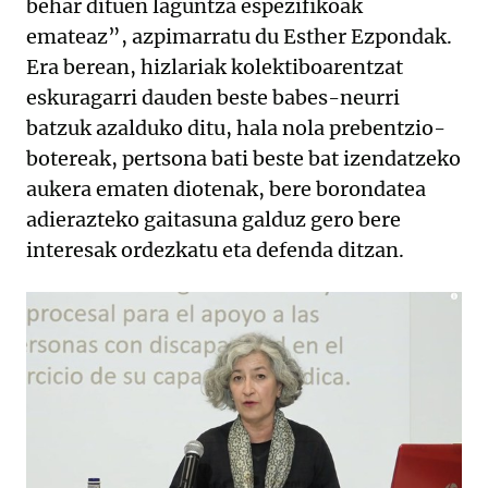
behar dituen laguntza espezifikoak
emateaz”, azpimarratu du Esther Ezpondak.
Era berean, hizlariak kolektiboarentzat
eskuragarri dauden beste babes-neurri
batzuk azalduko ditu, hala nola prebentzio-
botereak, pertsona bati beste bat izendatzeko
aukera ematen diotenak, bere borondatea
adierazteko gaitasuna galduz gero bere
interesak ordezkatu eta defenda ditzan.