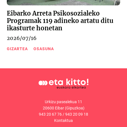
Eibarko Arreta Psikosozialeko
Programak 119 adineko artatu ditu
ikasturte honetan
2026/07/16
GIZARTEA
OSASUNA
Urkizu pasealekua 11
20600 Eibar (Gipuzkoa)
943 20 67 76
/
943 20 09 18
Kontaktua