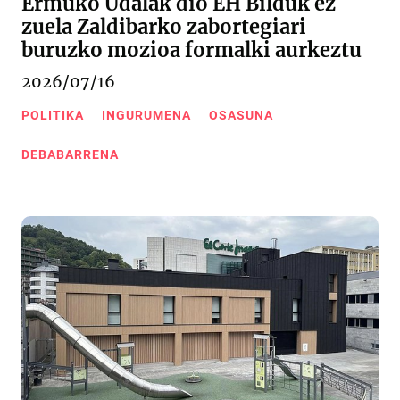
Ermuko Udalak dio EH Bilduk ez
zuela Zaldibarko zabortegiari
buruzko mozioa formalki aurkeztu
2026/07/16
POLITIKA
INGURUMENA
OSASUNA
DEBABARRENA