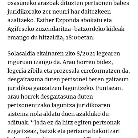
osasuneko arazoak dituzten pertsonen babes
juridikorako zer neurri har daitezkeen
azaltzeko. Esther Ezponda abokatu eta
Agifeseko zuzendaritza-batzordeko kideak
emango du hitzaldia, 18:00etan.
Solasaldia ekainaren 2ko 8/2021 legearen
inguruan izango da. Arau horren bidez,
legeria zibila eta prozesala erreformatzen da,
desgaitasuna duten pertsonei beren gaitasun
juridikoa gauzatzen laguntzeko. Funtsean,
arau horrek desgaitasuna duten
pertsonentzako laguntza juridikoaren
sistema nola aldatu duen azalduko du
adituak. “Jada ez da hitz egiten pertsonak
ezgaitzeaz, baizik eta pertsona bakoitzari