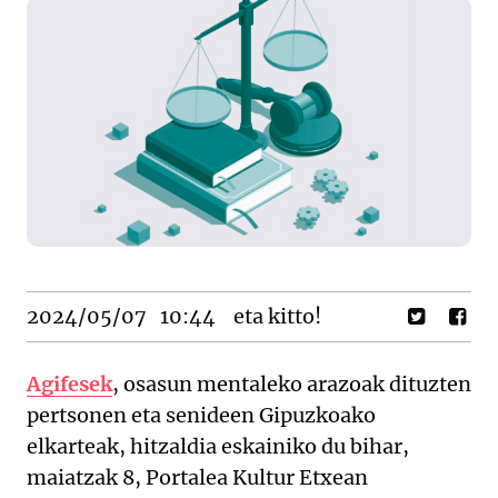
2024/05/07
10:44
eta kitto!
Agifesek
, osasun mentaleko arazoak dituzten
pertsonen eta senideen Gipuzkoako
elkarteak, hitzaldia eskainiko du bihar,
maiatzak 8, Portalea Kultur Etxean