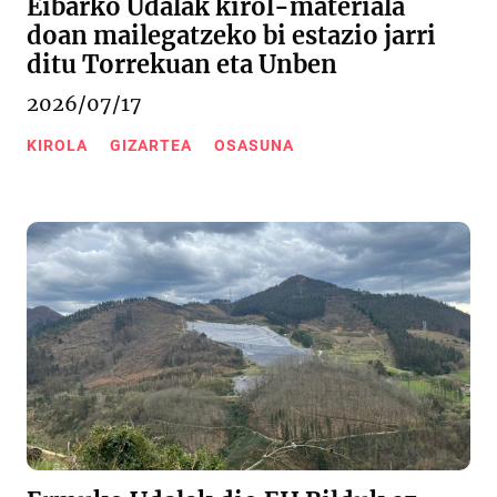
Eibarko Udalak kirol-materiala
doan mailegatzeko bi estazio jarri
ditu Torrekuan eta Unben
2026/07/17
KIROLA
GIZARTEA
OSASUNA