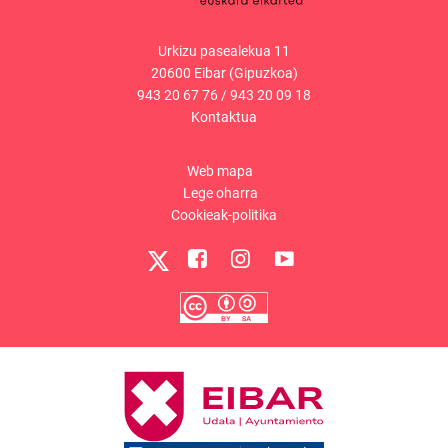
Urkizu pasealekua 11
20600 Eibar (Gipuzkoa)
943 20 67 76
/
943 20 09 18
Kontaktua
Web mapa
Lege oharra
Cookieak-politika