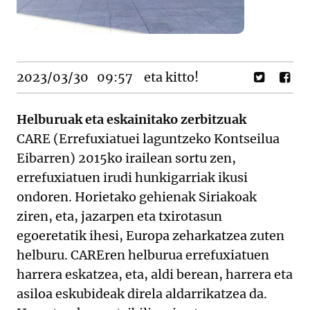
2023/03/30
09:57
eta kitto!
Helburuak eta eskainitako zerbitzuak
CARE (Errefuxiatuei laguntzeko Kontseilua
Eibarren) 2015ko irailean sortu zen,
errefuxiatuen irudi hunkigarriak ikusi
ondoren. Horietako gehienak Siriakoak
ziren, eta, jazarpen eta txirotasun
egoeretatik ihesi, Europa zeharkatzea zuten
helburu. CAREren helburua errefuxiatuen
harrera eskatzea, eta, aldi berean, harrera eta
asiloa eskubideak direla aldarrikatzea da.