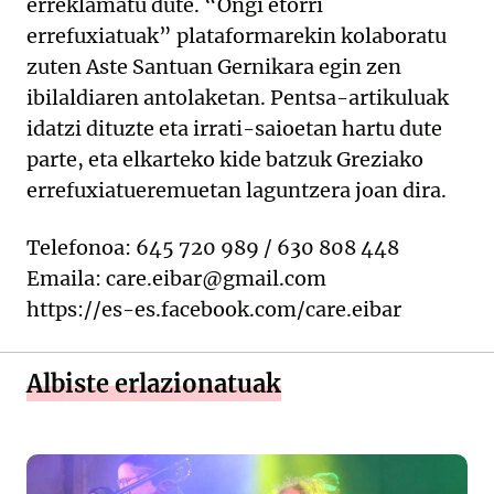
erreklamatu dute. “Ongi etorri
errefuxiatuak” plataformarekin kolaboratu
zuten Aste Santuan Gernikara egin zen
ibilaldiaren antolaketan. Pentsa-artikuluak
idatzi dituzte eta irrati-saioetan hartu dute
parte, eta elkarteko kide batzuk Greziako
errefuxiatueremuetan laguntzera joan dira.
Telefonoa: 645 720 989 / 630 808 448
Emaila: care.eibar@gmail.com
https://es-es.facebook.com/care.eibar
Albiste erlazionatuak