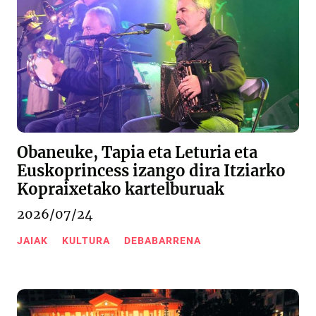
Obaneuke, Tapia eta Leturia eta
Euskoprincess izango dira Itziarko
Kopraixetako kartelburuak
2026/07/24
JAIAK
KULTURA
DEBABARRENA