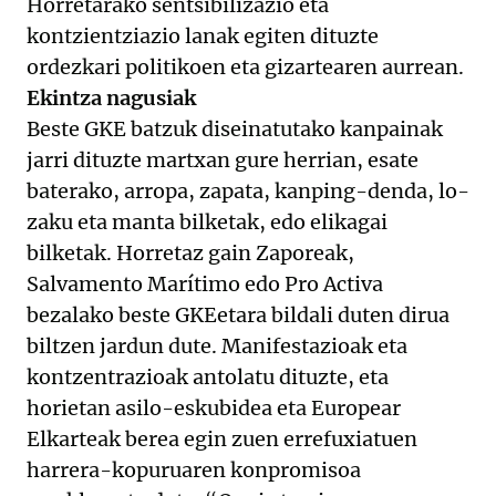
Horretarako sentsibilizazio eta
kontzientziazio lanak egiten dituzte
ordezkari politikoen eta gizartearen aurrean.
Ekintza nagusiak
Beste GKE batzuk diseinatutako kanpainak
jarri dituzte martxan gure herrian, esate
baterako, arropa, zapata, kanping-denda, lo-
zaku eta manta bilketak, edo elikagai
bilketak. Horretaz gain Zaporeak,
Salvamento Marítimo edo Pro Activa
bezalako beste GKEetara bildali duten dirua
biltzen jardun dute. Manifestazioak eta
kontzentrazioak antolatu dituzte, eta
horietan asilo-eskubidea eta Europear
Elkarteak berea egin zuen errefuxiatuen
harrera-kopuruaren konpromisoa