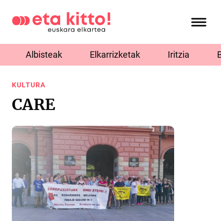
Albisteak
Elkarrizketak
Iritzia
KULTURA
CARE