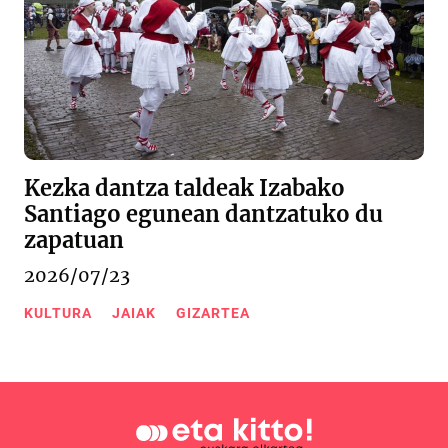
Kezka dantza taldeak Izabako
Santiago egunean dantzatuko du
zapatuan
2026/07/23
KULTURA
JAIAK
GIZARTEA