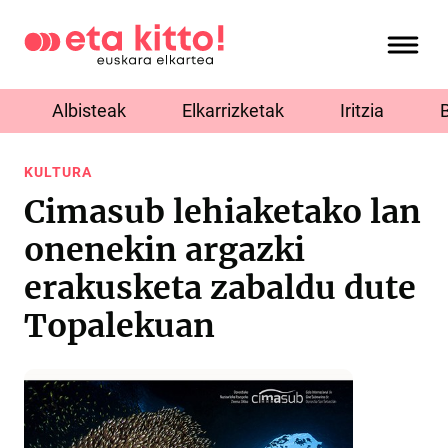
Albisteak
Elkarrizketak
Iritzia
KULTURA
Cimasub lehiaketako lan
onenekin argazki
erakusketa zabaldu dute
Topalekuan