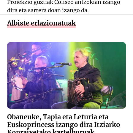
Proiekzio guztiak Coliseo antzokian izango
dira eta sarrera doan izango da.
Albiste erlazionatuak
Obaneuke, Tapia eta Leturia eta
Euskoprincess izango dira Itziarko
Kopraixetako kartelburuak