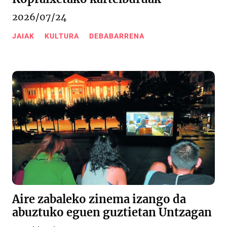
2026/07/24
JAIAK
KULTURA
DEBABARRENA
Aire zabaleko zinema izango da
abuztuko eguen guztietan Untzagan