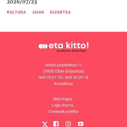
2026/07/23
KULTURA
JAIAK
GIZARTEA
Urkizu pasealekua 11
20600 Eibar (Gipuzkoa)
943 20 67 76
/
943 20 09 18
Kontaktua
Web mapa
Lege oharra
Cookieak-politika