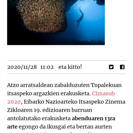
2020/11/28
11:02
eta kitto!
Atzo arratsaldean zabalduzuten Topalekuan
itsaspeko argazkien erakusketa.
Cimasub
2020
, Eibarko Nazioarteko Itsaspeko Zinema
Zikloaren 19. edizioaren barruan
antolatutako erakusketa
abenduaren 13ra
arte
egongo da ikusgai eta bertan aurten