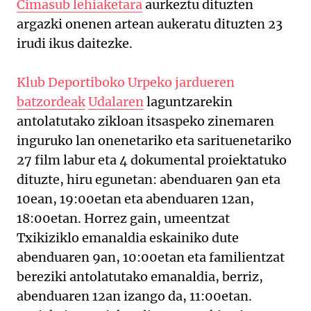
Cimasub lehiaketara
aurkeztu dituzten
argazki onenen artean aukeratu dituzten 23
irudi ikus daitezke.
Klub Deportiboko Urpeko jardueren
batzordeak
Udalaren
laguntzarekin
antolatutako zikloan itsaspeko zinemaren
inguruko lan onenetariko eta sarituenetariko
27 film labur eta 4 dokumental proiektatuko
dituzte, hiru egunetan: abenduaren 9an eta
10ean, 19:00etan eta abenduaren 12an,
18:00etan. Horrez gain, umeentzat
Txikiziklo emanaldia eskainiko dute
abenduaren 9an, 10:00etan eta familientzat
bereziki antolatutako emanaldia, berriz,
abenduaren 12an izango da, 11:00etan.