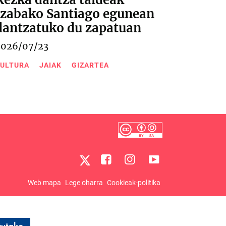
Izabako Santiago egunean
dantzatuko du zapatuan
2026/07/23
ULTURA
JAIAK
GIZARTEA
Web mapa
Lege oharra
Cookieak-politika