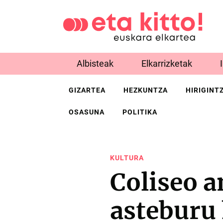
Albisteak
Elkarrizketak
GIZARTEA
HEZKUNTZA
HIRIGINT
OSASUNA
POLITIKA
KULTURA
Coliseo 
asteburu 