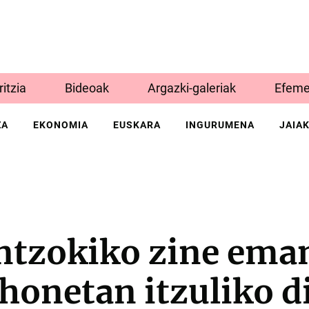
Iritzia
Bideoak
Argazki-galeriak
Efeme
ZA
EKONOMIA
EUSKARA
INGURUMENA
JAIA
antzokiko zine ema
honetan itzuliko d