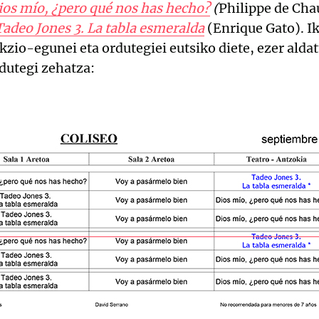
ios mío, ¿pero qué nos has hecho?
(
Philippe de Ch
Tadeo Jones 3. La tabla esmeralda
(Enrique Gato). I
zio-egunei eta ordutegiei eutsiko diete, ezer aldatu
dutegi zehatza: