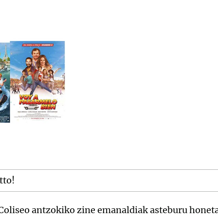
tto!
oliseo antzokiko zine emanaldiak asteburu honetan 