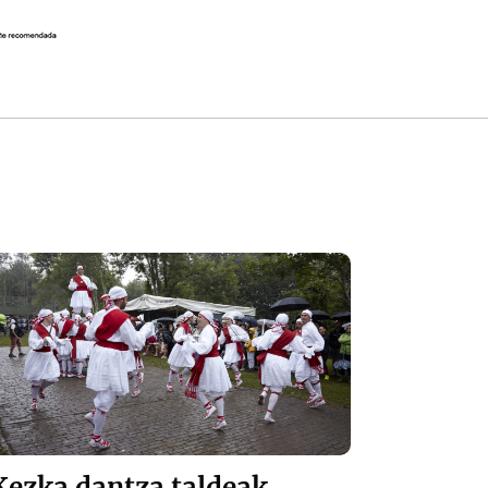
Kezka dantza taldeak