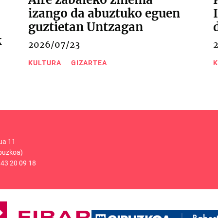
izango da abuztuko eguen
guztietan Untzagan
k
2026/07/23
KULTURA
GIZARTEA
K
ua 11
puzkoa)
43 20 09 18