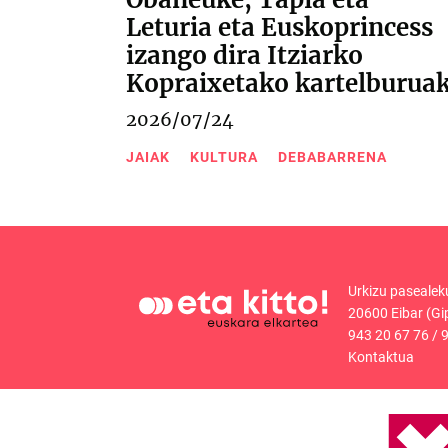
Leturia eta Euskoprincess
izango dira Itziarko
Kopraixetako kartelburua
2026/07/24
JAIAK
KULTURA
DEBABARRENA
Urkizu pasealek
20600 Eibar (Gi
943 20 67 76
/
9
Kontaktua