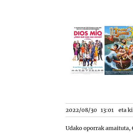
2022/08/30
13:01
eta ki
Udako oporrak amaituta, C