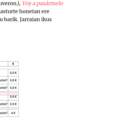
auveron
)
,
Voy a pasármelo
kasturte honetan ere
 barik. Jarraian ikus