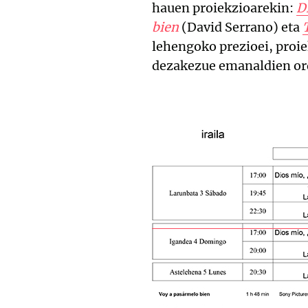
hauen proiekzioarekin:
D
bien
(David Serrano) eta
lehengoko prezioei, proiek
dezakezue emanaldien or