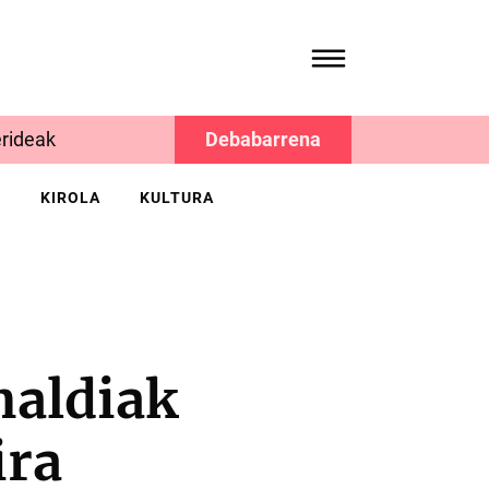
rideak
Debabarrena
K
KIROLA
KULTURA
naldiak
ira