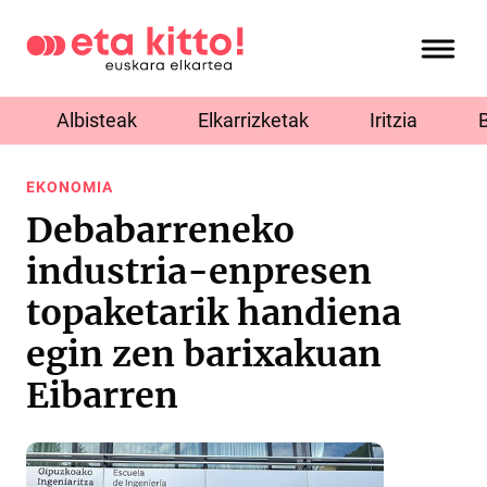
Albisteak
Elkarrizketak
Iritzia
EKONOMIA
Debabarreneko
industria-enpresen
topaketarik handiena
egin zen barixakuan
Eibarren