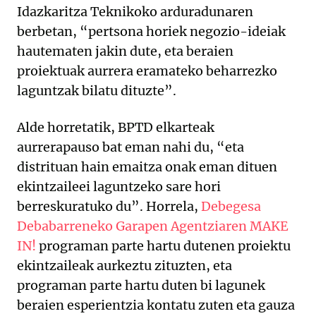
Idazkaritza Teknikoko arduradunaren
berbetan, “pertsona horiek negozio-ideiak
hautematen jakin dute, eta beraien
proiektuak aurrera eramateko beharrezko
laguntzak bilatu dituzte”.
Alde horretatik, BPTD elkarteak
aurrerapauso bat eman nahi du, “eta
distrituan hain emaitza onak eman dituen
ekintzaileei laguntzeko sare hori
berreskuratuko du”. Horrela,
Debegesa
Debabarreneko Garapen Agentziaren MAKE
IN!
programan parte hartu dutenen proiektu
ekintzaileak aurkeztu zituzten, eta
programan parte hartu duten bi lagunek
beraien esperientzia kontatu zuten eta gauza