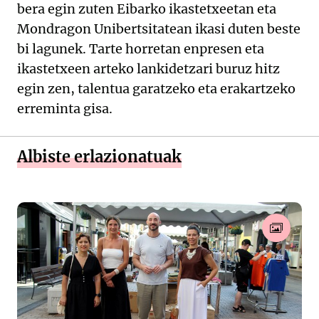
bera egin zuten Eibarko ikastetxeetan eta
Mondragon Unibertsitatean ikasi duten beste
bi lagunek. Tarte horretan enpresen eta
ikastetxeen arteko lankidetzari buruz hitz
egin zen, talentua garatzeko eta erakartzeko
erreminta gisa.
Albiste erlazionatuak