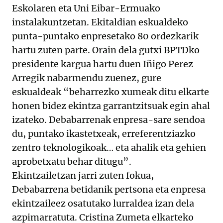
Eskolaren eta Uni Eibar-Ermuako
instalakuntzetan. Ekitaldian eskualdeko
punta-puntako enpresetako 80 ordezkarik
hartu zuten parte. Orain dela gutxi BPTDko
presidente kargua hartu duen Iñigo Perez
Arregik nabarmendu zuenez, gure
eskualdeak “beharrezko xumeak ditu elkarte
honen bidez ekintza garrantzitsuak egin ahal
izateko. Debabarrenak enpresa-sare sendoa
du, puntako ikastetxeak, erreferentziazko
zentro teknologikoak… eta ahalik eta gehien
aprobetxatu behar ditugu”.
Ekintzailetzan jarri zuten fokua,
Debabarrena betidanik pertsona eta enpresa
ekintzaileez osatutako lurraldea izan dela
azpimarratuta. Cristina Zumeta elkarteko