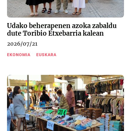
Udako beherapenen azoka zabaldu
dute Toribio Etxebarria kalean
2026/07/21
EKONOMIA
EUSKARA