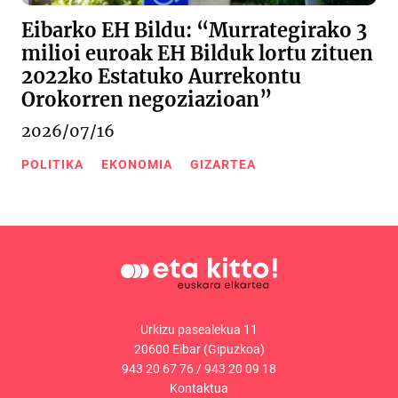
Eibarko EH Bildu: “Murrategirako 3
milioi euroak EH Bilduk lortu zituen
2022ko Estatuko Aurrekontu
Orokorren negoziazioan”
2026/07/16
POLITIKA
EKONOMIA
GIZARTEA
Urkizu pasealekua 11
20600 Eibar (Gipuzkoa)
943 20 67 76
/
943 20 09 18
Kontaktua