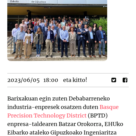
2023/06/05
18:00
eta kitto!
Barixakuan egin zuten Debabarreneko
industria-enpresek osatzen duten
Basque
Precision Technology District
(BPTD)
enpresa-taldearen Batzar Orokorra, EHUko
Eibarko ataleko Gipuzkoako Ingeniaritza