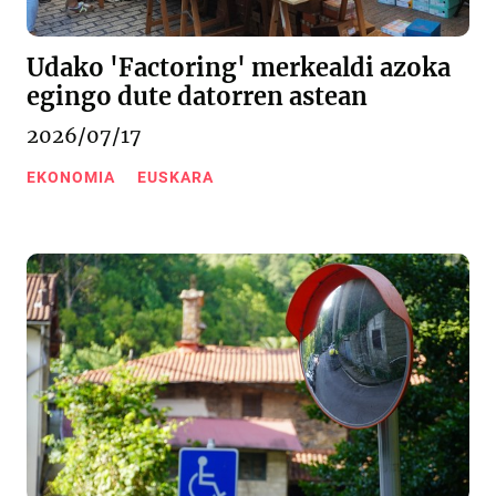
Udako 'Factoring' merkealdi azoka
egingo dute datorren astean
2026/07/17
EKONOMIA
EUSKARA