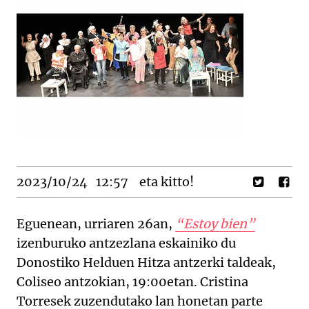
2023/10/24
12:57
eta kitto!
Eguenean, urriaren 26an,
“Estoy bien”
izenburuko antzezlana eskainiko du
Donostiko Helduen Hitza antzerki taldeak,
Coliseo antzokian, 19:00etan. Cristina
Torresek zuzendutako lan honetan parte