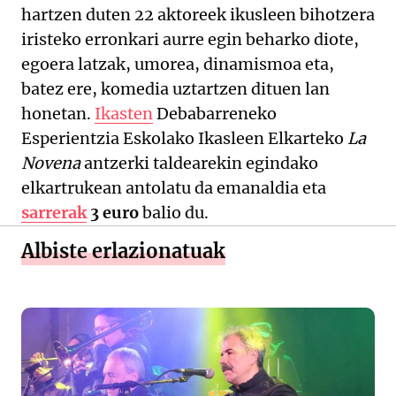
hartzen duten 22 aktoreek ikusleen bihotzera
iristeko erronkari aurre egin beharko diote,
egoera latzak, umorea, dinamismoa eta,
batez ere, komedia uztartzen dituen lan
honetan.
Ikasten
Debabarreneko
Esperientzia Eskolako Ikasleen Elkarteko
La
Novena
antzerki taldearekin egindako
elkartrukean antolatu da emanaldia eta
sarrerak
3 euro
balio du.
Albiste erlazionatuak