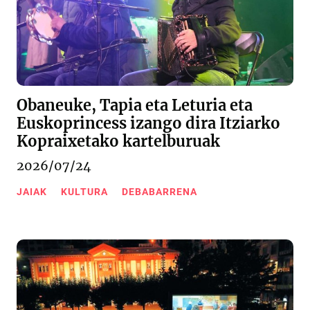
Obaneuke, Tapia eta Leturia eta
Euskoprincess izango dira Itziarko
Kopraixetako kartelburuak
2026/07/24
JAIAK
KULTURA
DEBABARRENA