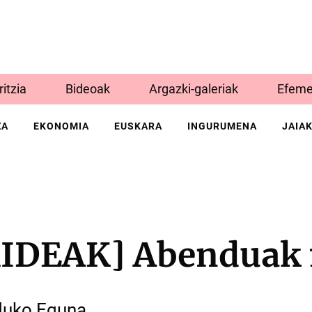
Iritzia
Bideoak
Argazki-galeriak
Efeme
ZA
EKONOMIA
EUSKARA
INGURUMENA
JAIA
IDEAK] Abenduak 
duko Eguna