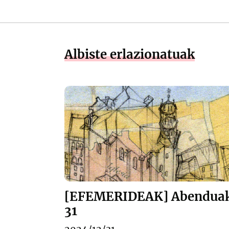
Albiste erlazionatuak
[EFEMERIDEAK] Abendua
31