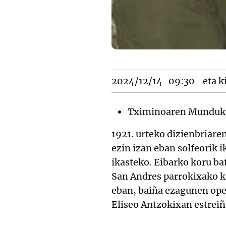
2024/12/14
09:30
eta k
Tximinoaren Munduk
1921. urteko dizienbriare
ezin izan eban solfeorik 
ikasteko. Eibarko koru ba
San Andres parrokixako k
eban, baiña ezagunen oper
Eliseo Antzokixan estreiñ