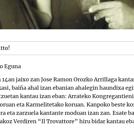
itto!
o Eguna
n 14an jaixo zan Jose Ramon Orozko Arrillaga kanta
ikasi, baiña ahal izan ebanian ahalegin haundixa e
tzuetan kantau izan eban: Arrateko Kongregantieni
oruan eta Karmelitetako koruan. Kanpoko beste ko
a eta zarzuela kantante moduan izan zan. Esate bat
akoz Verdiren “Il Trovattore” hiru bidar kantau eba