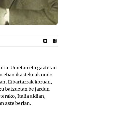
ntia. Umetan eta gaztetan
gin eban ikastekuak ondo
an, Eibartarrak koruan,
ru batzuetan be jardun
erako, Italia aldian,
n aste berian.