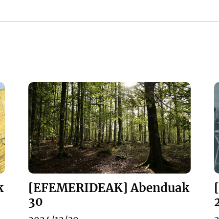
k
[EFEMERIDEAK] Abenduak
30