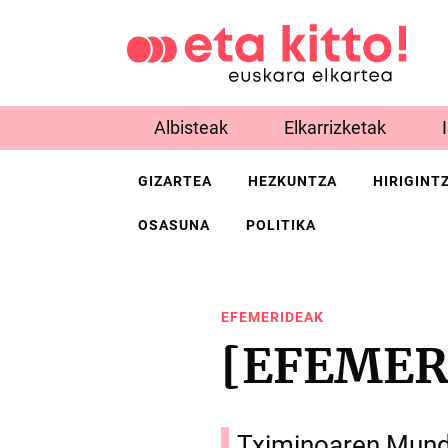
Albisteak
Elkarrizketak
GIZARTEA
HEZKUNTZA
HIRIGINT
OSASUNA
POLITIKA
EFEMERIDEAK
[EFEMER
Tximinoaren Mun