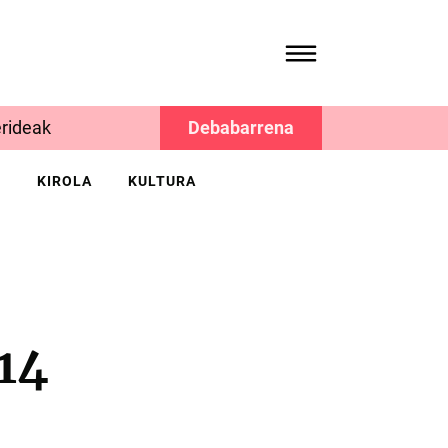
rideak
Debabarrena
K
KIROLA
KULTURA
14