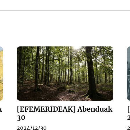
k
[EFEMERIDEAK] Abenduak
30
2024/12/30