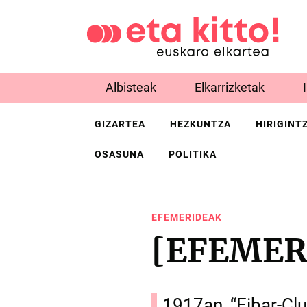
Albisteak
Elkarrizketak
GIZARTEA
HEZKUNTZA
HIRIGINT
OSASUNA
POLITIKA
EFEMERIDEAK
[EFEMER
1917an, “Eibar-Clu