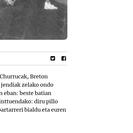
 Churrucak, Breton
, jendiak zelako ondo
n eban: beste batian
inttuendako: diru pillo
rtarreri bialdu eta euren