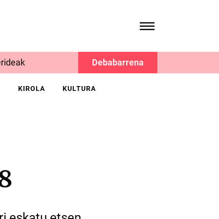
rideak
Debabarrena
K
KIROLA
KULTURA
8
ri eskatu etsen