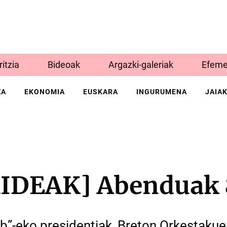
Iritzia
Bideoak
Argazki-galeriak
Efeme
ZA
EKONOMIA
EUSKARA
INGURUMENA
JAIA
IDEAK] Abenduak 
b”-eko presidentiak, Breton Orkestakue