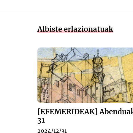
Albiste erlazionatuak
[EFEMERIDEAK] Abendua
31
2024/12/31