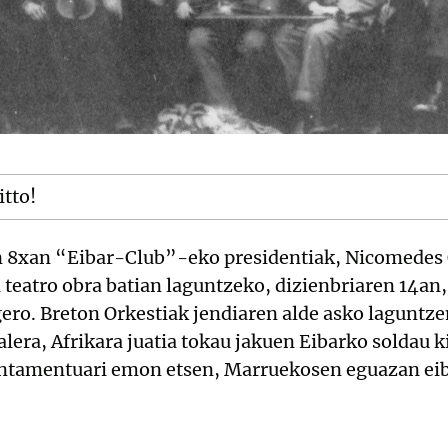
itto!
en 8xan “Eibar-Club”-eko presidentiak, Nicomedes
 teatro obra batian laguntzeko, dizienbriaren 14an
 gero. Breton Orkestiak jendiaren alde asko laguntze
lera, Afrikara juatia tokau jakuen Eibarko soldau k
untamentuari emon etsen, Marruekosen eguazan eiba