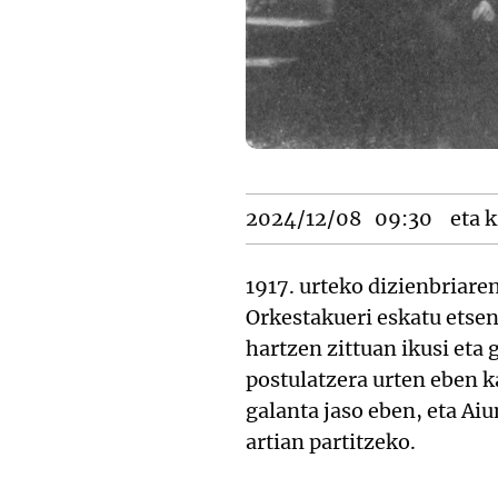
2024/12/08
09:30
eta k
1917. urteko dizienbriar
Orkestakueri eskatu etsen
hartzen zittuan ikusi eta
postulatzera urten eben ka
galanta jaso eben, eta Ai
artian partitzeko.