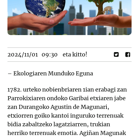
2024/11/01
09:30
eta kitto!
– Ekologiaren Munduko Eguna
1782. urteko nobienbriaren 1ian erabagi zan
Parrokixiaren ondoko Garibai etxiaren jabe
zan Durangoko Agustin de Magunari,
etxiorren goiko kantoi inguruko terrenuak
bidia zabaltzeko lagatziarren, trukian
herriko terrenuak emotia. Agiñan Magunak