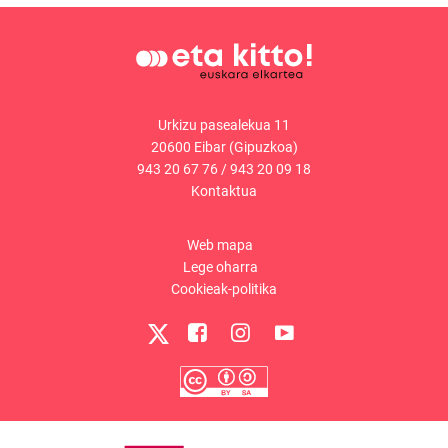
Urkizu pasealekua 11
20600 Eibar (Gipuzkoa)
943 20 67 76
/
943 20 09 18
Kontaktua
Web mapa
Lege oharra
Cookieak-politika