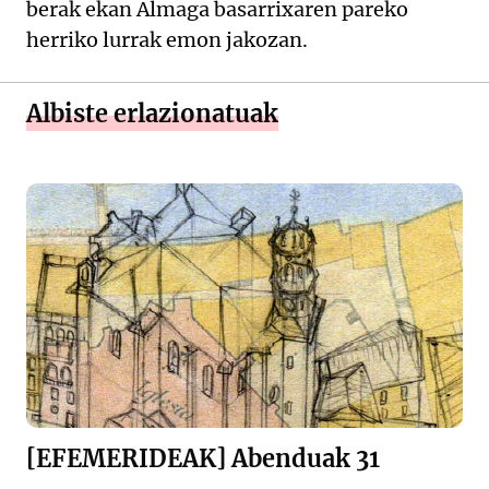
berak ekan Almaga basarrixaren pareko
herriko lurrak emon jakozan.
Albiste erlazionatuak
[EFEMERIDEAK] Abenduak 31