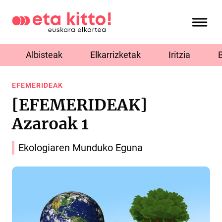
Albisteak
Elkarrizketak
Iritzia
EFEMERIDEAK
[EFEMERIDEAK]
Azaroak 1
Ekologiaren Munduko Eguna