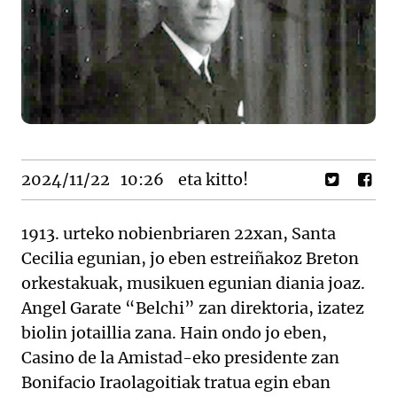
2024/11/22
10:26
eta kitto!
1913. urteko nobienbriaren 22xan, Santa
Cecilia egunian, jo eben estreiñakoz Breton
orkestakuak, musikuen egunian diania joaz.
Angel Garate “Belchi” zan direktoria, izatez
biolin jotaillia zana. Hain ondo jo eben,
Casino de la Amistad-eko presidente zan
Bonifacio Iraolagoitiak tratua egin eban