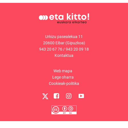
Urkizu pasealekua 11
20600 Eibar (Gipuzkoa)
943 20 67 76
/
943 20 09 18
Kontaktua
Web mapa
Lege oharra
Cookieak-politika