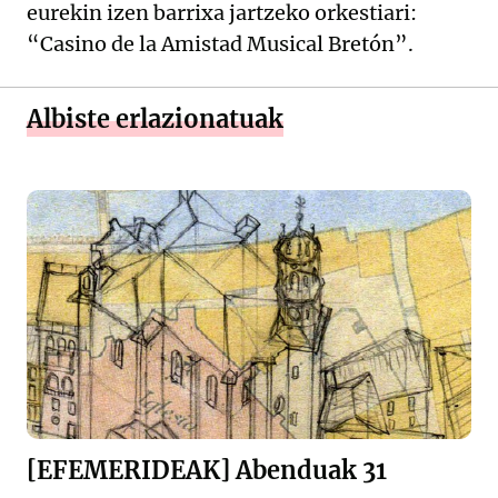
eurekin izen barrixa jartzeko orkestiari:
“Casino de la Amistad Musical Bretón”.
Albiste erlazionatuak
[EFEMERIDEAK] Abenduak 31