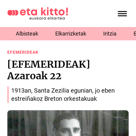
Albisteak
Elkarrizketak
Iritzia
EFEMERIDEAK
[EFEMERIDEAK]
Azaroak 22
1913an, Santa Zezilia egunian, jo eben
estreiñakoz Breton orkestakuak