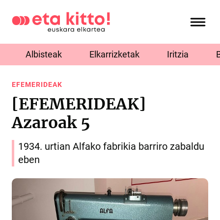
Albisteak
Elkarrizketak
Iritzia
EFEMERIDEAK
[EFEMERIDEAK]
Azaroak 5
1934. urtian Alfako fabrikia barriro zabaldu
eben