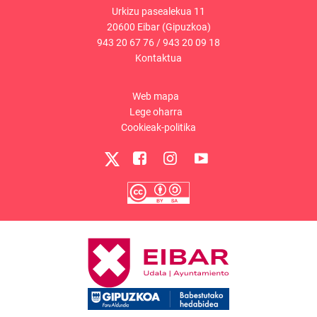
Urkizu pasealekua 11
20600 Eibar (Gipuzkoa)
943 20 67 76
/
943 20 09 18
Kontaktua
Web mapa
Lege oharra
Cookieak-politika