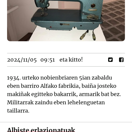
2024/11/05
09:51
eta kitto!
1934. urteko nobienbriaren 5ian zabaldu
eben barriro Alfako fabrikia, baiña josteko
makiñak egitteko bakarrik, armarik bat bez.
Militarrak zaindu eben lehelenguetan
taillarra.
Albiste erlazionatuak