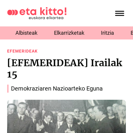
Albisteak
Elkarrizketak
Iritzia
EFEMERIDEAK
[EFEMERIDEAK] Irailak
15
Demokraziaren Nazioarteko Eguna