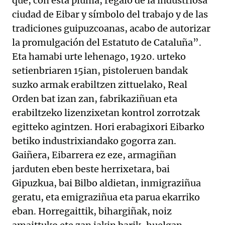
que, con esta pluma, regalo de la industriosa
ciudad de Eibar y símbolo del trabajo y de las
tradiciones guipuzcoanas, acabo de autorizar
la promulgación del Estatuto de Cataluña”.
Eta hamabi urte lehenago, 1920. urteko
setienbriaren 15ian, pistoleruen bandak
suzko armak erabiltzen zittuelako, Real
Orden bat izan zan, fabrikaziñuan eta
erabiltzeko lizenzixetan kontrol zorrotzak
egitteko agintzen. Hori erabagixori Eibarko
betiko industrixiandako gogorra zan.
Gaiñera, Eibarrera ez eze, armagiñan
jarduten eben beste herrixetara, bai
Gipuzkua, bai Bilbo aldietan, inmigraziñua
geratu, eta emigraziñua eta parua ekarriko
eban. Horregaittik, bihargiñak, noiz