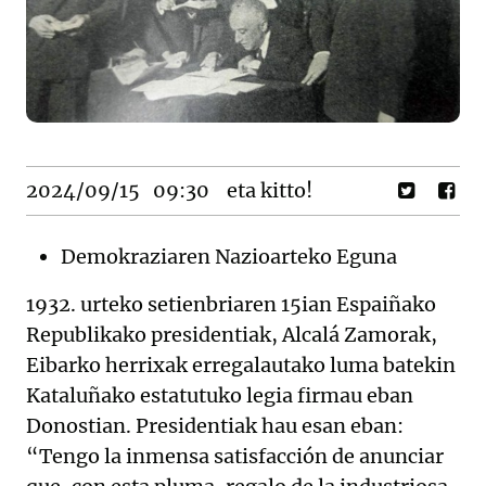
2024/09/15
09:30
eta kitto!
Demokraziaren Nazioarteko Eguna
1932. urteko setienbriaren 15ian Espaiñako
Republikako presidentiak, Alcalá Zamorak,
Eibarko herrixak erregalautako luma batekin
Kataluñako estatutuko legia firmau eban
Donostian. Presidentiak hau esan eban:
“Tengo la inmensa satisfacción de anunciar