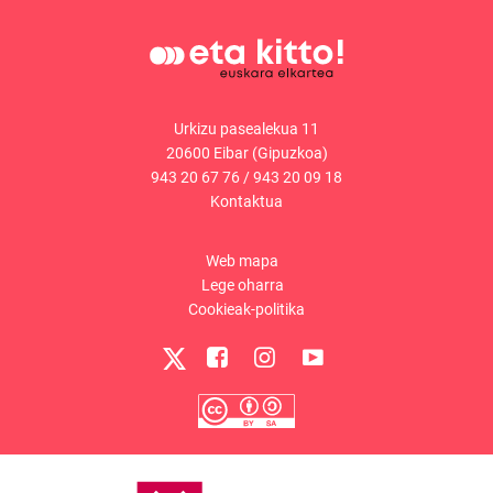
Urkizu pasealekua 11
20600 Eibar (Gipuzkoa)
943 20 67 76
/
943 20 09 18
Kontaktua
Web mapa
Lege oharra
Cookieak-politika