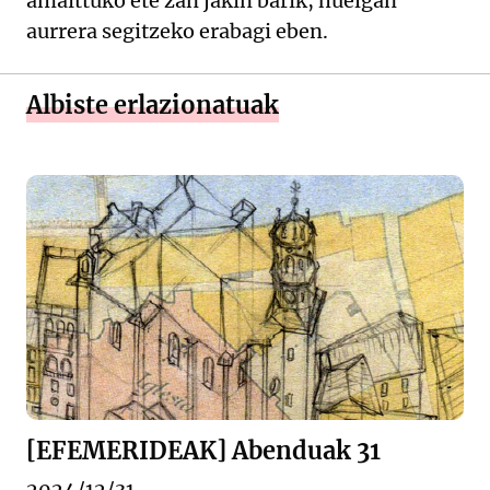
amaittuko ete zan jakin barik, huelgan
aurrera segitzeko erabagi eben.
Albiste erlazionatuak
[EFEMERIDEAK] Abenduak 31
2024/12/31