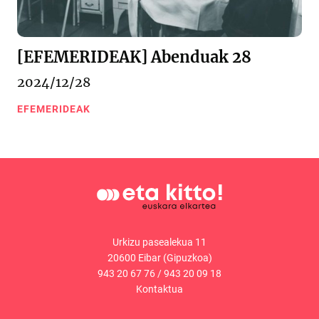
[EFEMERIDEAK] Abenduak 28
2024/12/28
EFEMERIDEAK
Urkizu pasealekua 11
20600 Eibar (Gipuzkoa)
943 20 67 76
/
943 20 09 18
Kontaktua