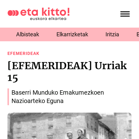
Albisteak
Elkarrizketak
Iritzia
EFEMERIDEAK
[EFEMERIDEAK] Urriak
15
Baserri Munduko Emakumezkoen
Nazioarteko Eguna