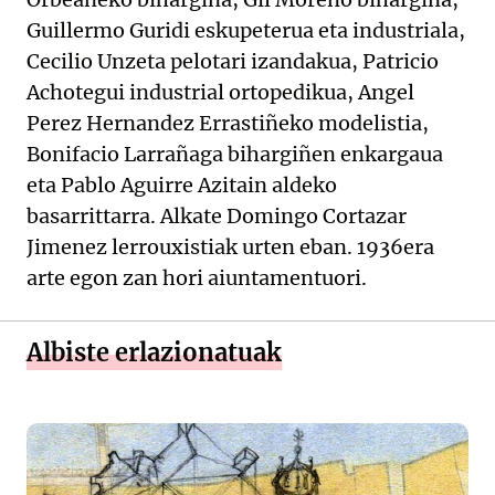
Guillermo Guridi eskupeterua eta industriala,
Cecilio Unzeta pelotari izandakua, Patricio
Achotegui industrial ortopedikua, Angel
Perez Hernandez Errastiñeko modelistia,
Bonifacio Larrañaga bihargiñen enkargaua
eta Pablo Aguirre Azitain aldeko
basarrittarra. Alkate Domingo Cortazar
Jimenez lerrouxistiak urten eban. 1936era
arte egon zan hori aiuntamentuori.
Albiste erlazionatuak