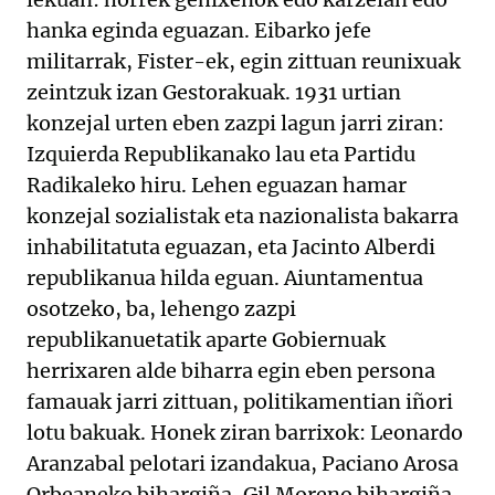
hanka eginda eguazan. Eibarko jefe
militarrak, Fister-ek, egin zittuan reunixuak
zeintzuk izan Gestorakuak. 1931 urtian
konzejal urten eben zazpi lagun jarri ziran:
Izquierda Republikanako lau eta Partidu
Radikaleko hiru. Lehen eguazan hamar
konzejal sozialistak eta nazionalista bakarra
inhabilitatuta eguazan, eta Jacinto Alberdi
republikanua hilda eguan. Aiuntamentua
osotzeko, ba, lehengo zazpi
republikanuetatik aparte Gobiernuak
herrixaren alde biharra egin eben persona
famauak jarri zittuan, politikamentian iñori
lotu bakuak. Honek ziran barrixok: Leonardo
Aranzabal pelotari izandakua, Paciano Arosa
Orbeaneko bihargiña, Gil Moreno bihargiña,