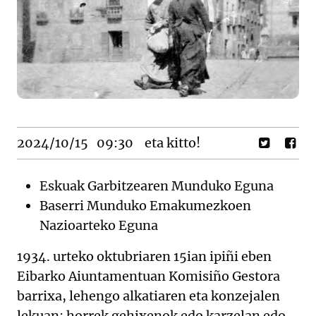
2024/10/15
09:30
eta kitto!
Eskuak Garbitzearen Munduko Eguna
Baserri Munduko Emakumezkoen
Nazioarteko Eguna
1934. urteko oktubriaren 15ian ipiñi eben
Eibarko Aiuntamentuan Komisiño Gestora
barrixa, lehengo alkatiaren eta konzejalen
lekuan: horrek gehixenok edo karzelan edo