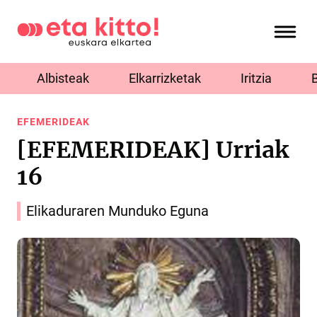
Albisteak
Elkarrizketak
Iritzia
EFEMERIDEAK
[EFEMERIDEAK] Urriak
16
Elikaduraren Munduko Eguna