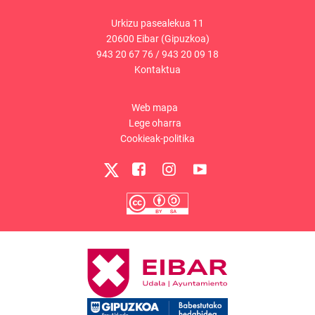
Urkizu pasealekua 11
20600 Eibar (Gipuzkoa)
943 20 67 76
/
943 20 09 18
Kontaktua
Web mapa
Lege oharra
Cookieak-politika