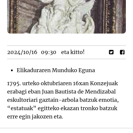
2024/10/16
09:30
eta kitto!
Elikaduraren Munduko Eguna
1795. urteko oktubriaren 16xan Konzejuak
erabagi eban Juan Bautista de Mendizabal
eskultoriari gaztain-arbola batzuk emotia,
“estatuak” egitteko ekazan tronko batzuk
erre egin jakozen eta.