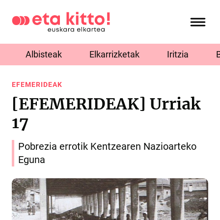
Albisteak
Elkarrizketak
Iritzia
EFEMERIDEAK
[EFEMERIDEAK] Urriak
17
Pobrezia errotik Kentzearen Nazioarteko
Eguna