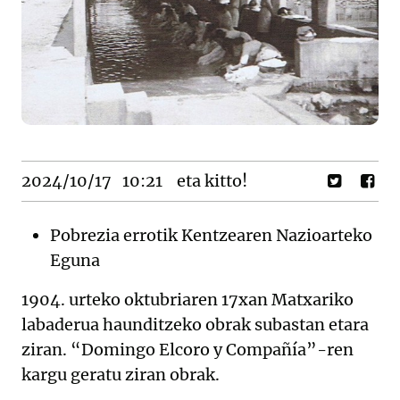
2024/10/17
10:21
eta kitto!
Pobrezia errotik Kentzearen Nazioarteko
Eguna
1904. urteko oktubriaren 17xan Matxariko
labaderua haunditzeko obrak subastan etara
ziran. “Domingo Elcoro y Compañía”-ren
kargu geratu ziran obrak.