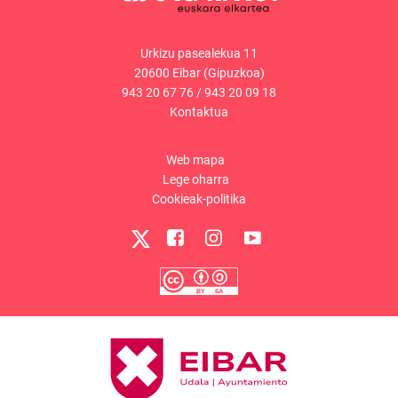
Urkizu pasealekua 11
20600 Eibar (Gipuzkoa)
943 20 67 76
/
943 20 09 18
Kontaktua
Web mapa
Lege oharra
Cookieak-politika