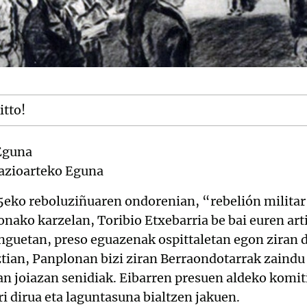
itto!
Eguna
azioarteko Eguna
5eko reboluziñuaren ondorenian, “rebelión militar”
onako karzelan, Toribio Etxebarria be bai euren ar
nguetan, preso eguazenak ospittaletan egon ziran 
ztian, Panplonan bizi ziran Berraondotarrak zaindu 
itan joiazan senidiak. Eibarren presuen aldeko komi
ri dirua eta laguntasuna bialtzen jakuen.