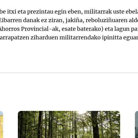
be itxi eta prezintau egin eben, militarrak uste ebe
Eibarren danak ez ziran, jakiña, reboluziñuaren ald
Ahorros Provincial-ak, esate baterako) eta lagun pa
arrapatzen ziharduen militarrendako ipinitta egua