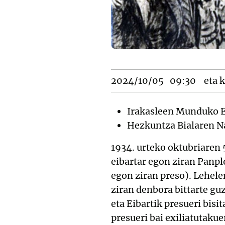
2024/10/05
09:30
eta k
Irakasleen Munduko 
Hezkuntza Bialaren N
1934. urteko oktubriaren 
eibartar egon ziran Panpl
egon ziran preso). Lehele
ziran denbora bittarte gu
eta Eibartik presueri bis
presueri bai exiliatutakue