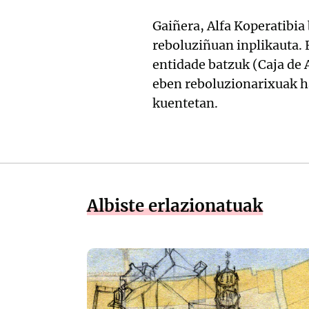
Gaiñera, Alfa Koperatibia 
reboluziñuan inplikauta. 
entidade batzuk (Caja de 
eben reboluzionarixuak h
kuentetan.
Albiste erlazionatuak