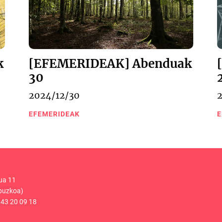
k
[EFEMERIDEAK] Abenduak
30
2024/12/30
EFEMERIDEAK
E
ua 11
puzkoa)
43 20 09 18