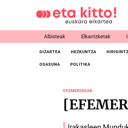
Albisteak
Elkarrizketak
GIZARTEA
HEZKUNTZA
HIRIGINT
OSASUNA
POLITIKA
EFEMERIDEAK
[EFEMERI
Irakasleen Mundu