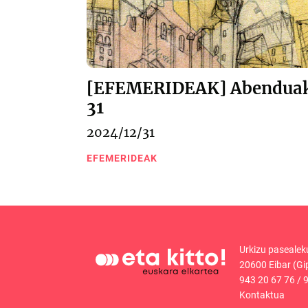
[EFEMERIDEAK] Abendua
31
2024/12/31
EFEMERIDEAK
Urkizu pasealek
20600 Eibar (Gi
943 20 67 76
/
9
Kontaktua