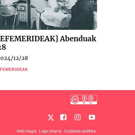
[EFEMERIDEAK] Abenduak
28
2024/12/28
FEMERIDEAK
Web mapa
Lege oharra
Cookieak-politika