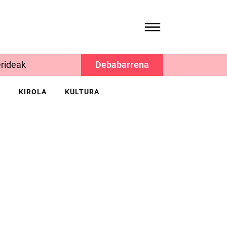
rideak
Debabarrena
K
KIROLA
KULTURA