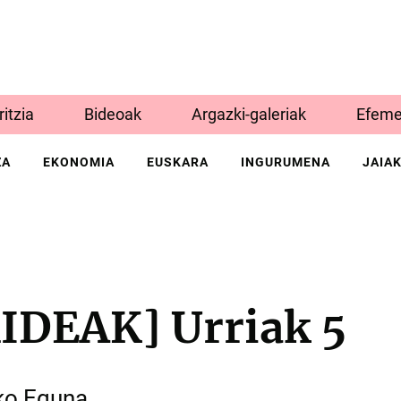
Iritzia
Bideoak
Argazki-galeriak
Efeme
ZA
EKONOMIA
EUSKARA
INGURUMENA
JAIA
DEAK] Urriak 5
ko Eguna