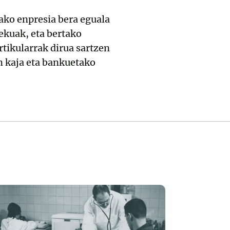
lako enpresia bera eguala
ekuak, eta bertako
rtikularrak dirua sartzen
n kaja eta bankuetako