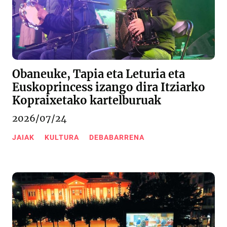
Obaneuke, Tapia eta Leturia eta
Euskoprincess izango dira Itziarko
Kopraixetako kartelburuak
2026/07/24
JAIAK
KULTURA
DEBABARRENA