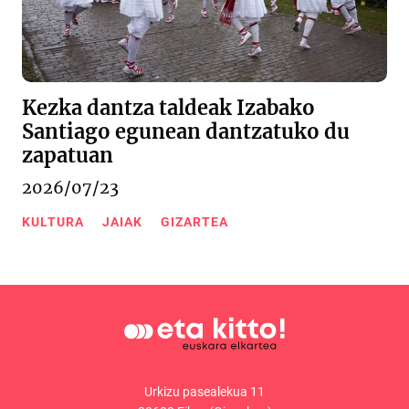
Kezka dantza taldeak Izabako
Santiago egunean dantzatuko du
zapatuan
2026/07/23
KULTURA
JAIAK
GIZARTEA
Urkizu pasealekua 11