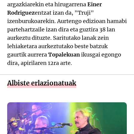
argazkiarekin eta hirugarrena
Einer
Rodriguez
entzat izan da, "Truji"
izenburukoarekin. Aurtengo edizioan hamabi
partehartzaile izan dira eta guztira 38 lan
aurkeztu dituzte. Saritutako lanak zein
lehiaketara aurkeztutako beste batzuk
gaurtik aurrera
Topalekuan
ikusgai egongo
dira, apirilaren 12ra arte.
Albiste erlazionatuak