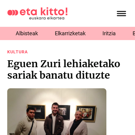
Albisteak
Elkarrizketak
Iritzia
KULTURA
Eguen Zuri lehiaketako
sariak banatu dituzte