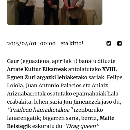
2015/04/01
00:00
eta kitto!
Gaur (eguaztena, apirilak 1) banatu dituzte
Arrate Kultur Elkarteak
antolatutako
XVIII.
Eguen Zuri argazki lehiaketako
sariak. Felipe
Loiola, Juan Antonio Palacios eta Aniaiz
Ariznabarretak osatutako epaimahaiak hala
erabakita, lehen saria
Jon Jimenez
ek jaso du,
"Praileen hamaiketakoa"
izenburuko
lanarengatik; bigarren saria, berriz,
Maite
Beistegi
k eskuratu du
"Drag queen"