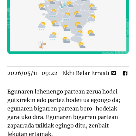
2026/05/11
09:22
Ekhi Belar Errasti
Egunaren lehenengo partean zerua hodei
gutxirekin edo partez hodeitua egongo da;
egunaren bigarren partean bero-hodeiak
garatuko dira. Egunaren bigarren partean
zaparrada txikiak egingo ditu, zenbait
lekutan ertainak.