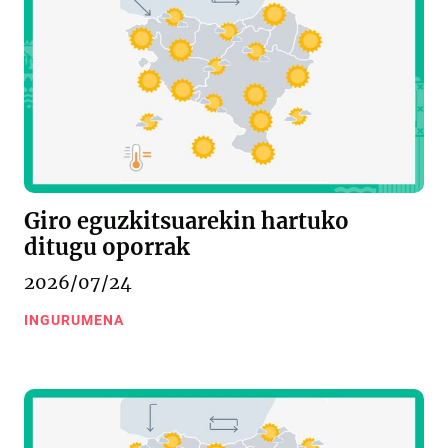
Giro eguzkitsuarekin hartuko
ditugu oporrak
2026/07/24
INGURUMENA