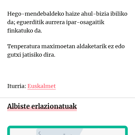
Hego-mendebaldeko haize ahul-bizia ibiliko
da; eguerditik aurrera ipar-osagaitik
finkatuko da.
Tenperatura maximoetan aldaketarik ez edo
gutxi jatisiko dira.
Iturria:
Euskalmet
Albiste erlazionatuak