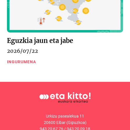
Eguzkia jaun eta jabe
2026/07/22
INGURUMENA
Urkizu pasealekua 11
20600 Eibar (Gipuzkoa)
943 20 67 76
/
943 20 09 18