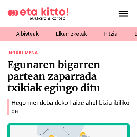
Albisteak
Elkarrizketak
Iritzia
INGURUMENA
Egunaren bigarren
partean zaparrada
txikiak egingo ditu
Hego-mendebaldeko haize ahul-bizia ibiliko
da