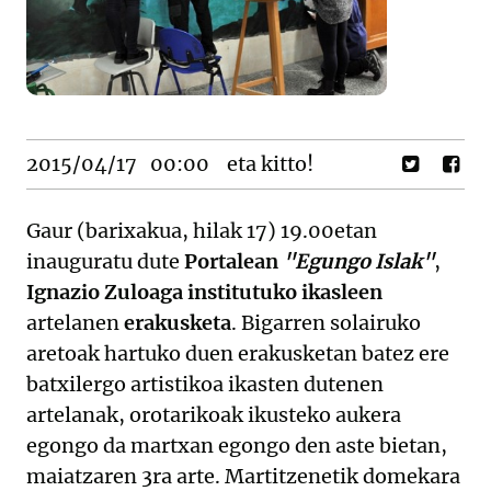
2015/04/17
00:00
eta kitto!
Gaur (barixakua, hilak 17) 19.00etan
inauguratu dute
Portalean
"Egungo Islak"
,
Ignazio Zuloaga institutuko ikasleen
artelanen
erakusketa
. Bigarren solairuko
aretoak hartuko duen erakusketan batez ere
batxilergo artistikoa ikasten dutenen
artelanak, orotarikoak ikusteko aukera
egongo da martxan egongo den aste bietan,
maiatzaren 3ra arte. Martitzenetik domekara