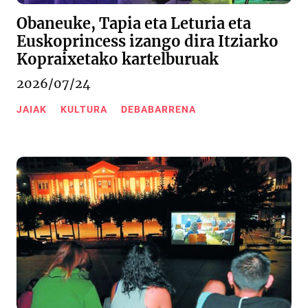
Obaneuke, Tapia eta Leturia eta
Euskoprincess izango dira Itziarko
Kopraixetako kartelburuak
2026/07/24
JAIAK
KULTURA
DEBABARRENA