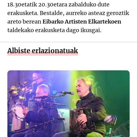
18.30etatik 20.30etara zabalduko dute
erakusketa. Bestalde, aurreko asteaz geroztik
areto berean
Eibarko Artisten Elkartekoen
taldekako erakusketa dago ikusgai.
Albiste erlazionatuak