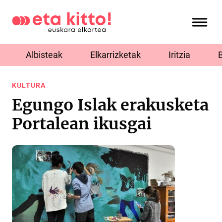
Albisteak
Elkarrizketak
Iritzia
KULTURA
Egungo Islak erakusketa
Portalean ikusgai