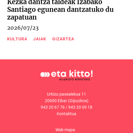
Kezka dantza taldeak Izabako
Santiago egunean dantzatuko du
zapatuan
2026/07/23
KULTURA
JAIAK
GIZARTEA
Urkizu pasealekua 11
20600 Eibar (Gipuzkoa)
943 20 67 76
/
943 20 09 18
Kontaktua
Web mapa