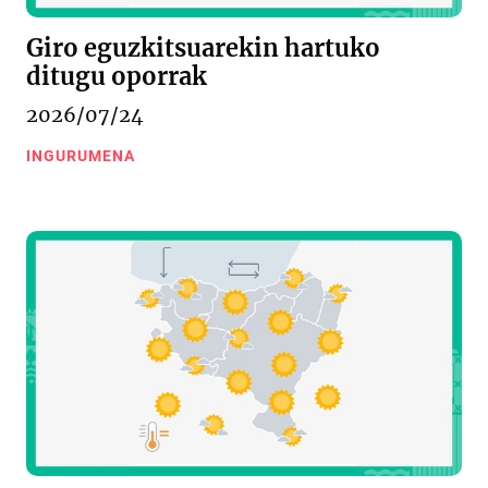
Giro eguzkitsuarekin hartuko
ditugu oporrak
2026/07/24
INGURUMENA