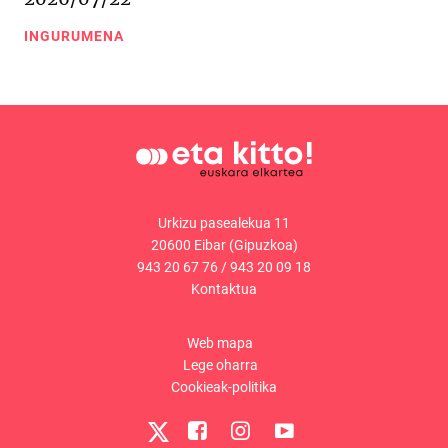
INGURUMENA
Urkizu pasealekua 11
20600 Eibar (Gipuzkoa)
943 20 67 76
/
943 20 09 18
Kontaktua
Web mapa
Lege oharra
Cookieak-politika