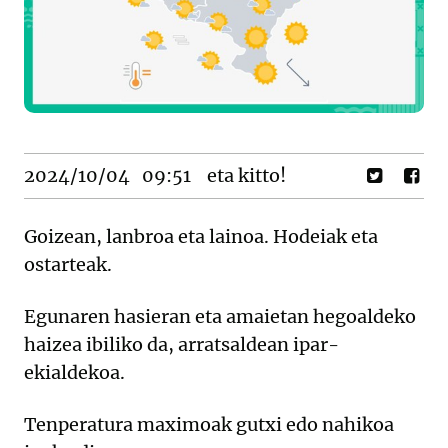
2024/10/04
09:51
eta kitto!
Goizean, lanbroa eta lainoa. Hodeiak eta
ostarteak.
Egunaren hasieran eta amaietan hegoaldeko
haizea ibiliko da, arratsaldean ipar-
ekialdekoa.
Tenperatura maximoak gutxi edo nahikoa