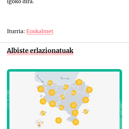
igoko dira.
Iturria:
Euskalmet
Albiste erlazionatuak