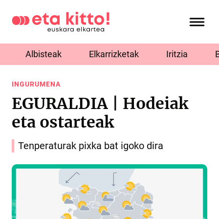
Albisteak
Elkarrizketak
Iritzia
INGURUMENA
EGURALDIA | Hodeiak
eta ostarteak
Tenperaturak pixka bat igoko dira